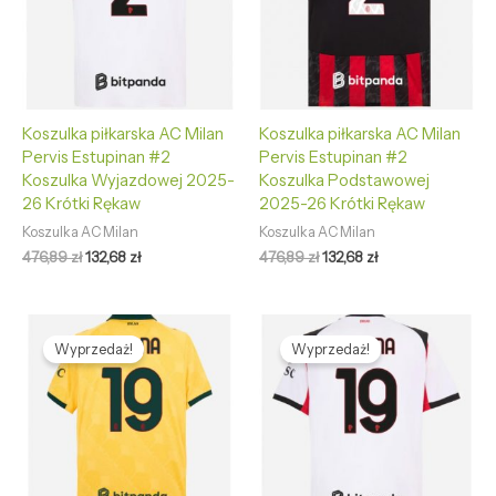
Koszulka piłkarska AC Milan
Koszulka piłkarska AC Milan
Pervis Estupinan #2
Pervis Estupinan #2
Koszulka Wyjazdowej 2025-
Koszulka Podstawowej
26 Krótki Rękaw
2025-26 Krótki Rękaw
Koszulka AC Milan
Koszulka AC Milan
476,89
zł
132,68
zł
476,89
zł
132,68
zł
Pierwotna
Aktualna
Pierwotna
Aktualna
cena
cena
cena
cena
Wyprzedaż!
Wyprzedaż!
wynosiła:
wynosi:
wynosiła:
wynosi:
476,89 zł.
132,68 zł.
476,89 zł.
132,68 zł.