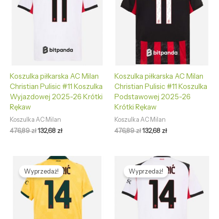
Koszulka piłkarska AC Milan
Koszulka piłkarska AC Milan
Christian Pulisic #11 Koszulka
Christian Pulisic #11 Koszulka
Wyjazdowej 2025-26 Krótki
Podstawowej 2025-26
Rękaw
Krótki Rękaw
Koszulka AC Milan
Koszulka AC Milan
476,89
zł
132,68
zł
476,89
zł
132,68
zł
Pierwotna
Aktualna
Pierwotna
Aktualna
cena
cena
cena
cena
Wyprzedaż!
Wyprzedaż!
wynosiła:
wynosi:
wynosiła:
wynosi:
476,89 zł.
132,68 zł.
476,89 zł.
132,68 zł.