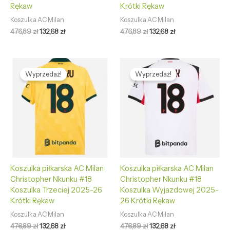
Rękaw
Krótki Rękaw
Koszulka AC Milan
Koszulka AC Milan
476,89
zł
132,68
zł
476,89
zł
132,68
zł
Pierwotna
Aktualna
Pierwotna
Aktualna
cena
cena
cena
cena
Wyprzedaż!
Wyprzedaż!
wynosiła:
wynosi:
wynosiła:
wynosi:
476,89 zł.
132,68 zł.
476,89 zł.
132,68 zł.
Koszulka piłkarska AC Milan
Koszulka piłkarska AC Milan
Christopher Nkunku #18
Christopher Nkunku #18
Koszulka Trzeciej 2025-26
Koszulka Wyjazdowej 2025-
Krótki Rękaw
26 Krótki Rękaw
Koszulka AC Milan
Koszulka AC Milan
476,89
zł
132,68
zł
476,89
zł
132,68
zł