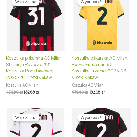
Wyprzedaż!
Wyprzedaż!
wynosiła:
wynosi:
wynosiła:
wynosi:
476,89 zł.
132,68 zł.
476,89 zł.
132,68 zł.
Koszulka piłkarska AC Milan
Koszulka piłkarska AC Milan
Strahinja Pavlovic #31
Pervis Estupinan #2
Koszulka Podstawowej
Koszulka Trzeciej 2025-26
2025-26 Krótki Rękaw
Krótki Rękaw
Koszulka AC Milan
Koszulka AC Milan
476,89
zł
132,68
zł
476,89
zł
132,68
zł
Pierwotna
Aktualna
Pierwotna
Aktualna
cena
cena
cena
cena
Wyprzedaż!
Wyprzedaż!
wynosiła:
wynosi:
wynosiła:
wynosi:
476,89 zł.
132,68 zł.
476,89 zł.
132,68 zł.