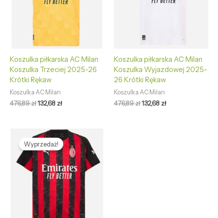
Koszulka piłkarska AC Milan
Koszulka piłkarska AC Milan
Koszulka Trzeciej 2025-26
Koszulka Wyjazdowej 2025-
Krótki Rękaw
26 Krótki Rękaw
Koszulka AC Milan
Koszulka AC Milan
476,89
zł
132,68
zł
476,89
zł
132,68
zł
Pierwotna
Aktualna
cena
cena
Wyprzedaż!
wynosiła:
wynosi:
476,89 zł.
132,68 zł.