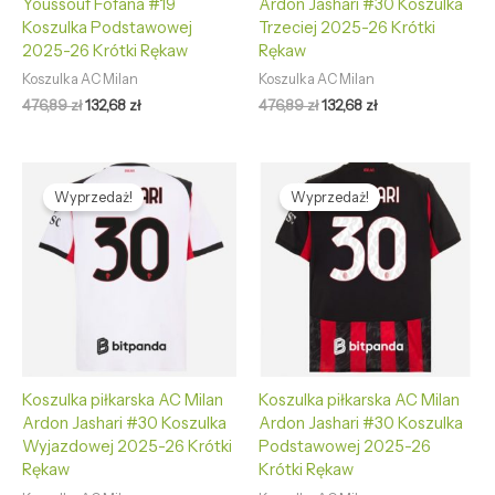
Youssouf Fofana #19
Ardon Jashari #30 Koszulka
Koszulka Podstawowej
Trzeciej 2025-26 Krótki
2025-26 Krótki Rękaw
Rękaw
Koszulka AC Milan
Koszulka AC Milan
476,89
zł
132,68
zł
476,89
zł
132,68
zł
Pierwotna
Aktualna
Pierwotna
Aktualna
cena
cena
cena
cena
Wyprzedaż!
Wyprzedaż!
wynosiła:
wynosi:
wynosiła:
wynosi:
476,89 zł.
132,68 zł.
476,89 zł.
132,68 zł.
Koszulka piłkarska AC Milan
Koszulka piłkarska AC Milan
Ardon Jashari #30 Koszulka
Ardon Jashari #30 Koszulka
Wyjazdowej 2025-26 Krótki
Podstawowej 2025-26
Rękaw
Krótki Rękaw