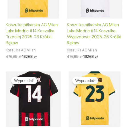
Koszulka piłkarska AC Milan
Koszulka piłkarska AC Milan
Luka Modric #14 Koszulka
Luka Modric #14 Koszulka
Trzeciej 2025-26 Krótki
Wyjazdowej 2025-26 Krótki
Rękaw
Rękaw
Koszulka AC Milan
Koszulka AC Milan
476,89
zł
132,68
zł
476,89
zł
132,68
zł
Pierwotna
Aktualna
Pierwotna
Aktualna
cena
cena
cena
cena
Wyprzedaż!
Wyprzedaż!
wynosiła:
wynosi:
wynosiła:
wynosi:
476,89 zł.
132,68 zł.
476,89 zł.
132,68 zł.