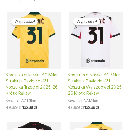
Pierwotna
Aktualna
Pierwotna
Aktualna
cena
cena
cena
cena
Wyprzedaż!
Wyprzedaż!
wynosiła:
wynosi:
wynosiła:
wynosi:
476,89 zł.
132,68 zł.
476,89 zł.
132,68 zł.
Koszulka piłkarska AC Milan
Koszulka piłkarska AC Milan
Strahinja Pavlovic #31
Strahinja Pavlovic #31
Koszulka Trzeciej 2025-26
Koszulka Wyjazdowej 2025-
Krótki Rękaw
26 Krótki Rękaw
Koszulka AC Milan
Koszulka AC Milan
476,89
zł
132,68
zł
476,89
zł
132,68
zł
Pierwotna
Aktualna
Pierwotna
Aktualna
cena
cena
cena
cena