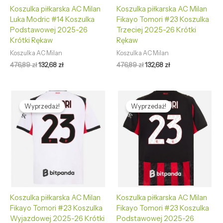
Koszulka piłkarska AC Milan
Koszulka piłkarska AC Milan
Luka Modric #14 Koszulka
Fikayo Tomori #23 Koszulka
Podstawowej 2025-26
Trzeciej 2025-26 Krótki
Krótki Rękaw
Rękaw
Koszulka AC Milan
Koszulka AC Milan
476,89
zł
132,68
zł
476,89
zł
132,68
zł
Pierwotna
Aktualna
Pierwotna
Aktualna
cena
cena
cena
cena
Wyprzedaż!
Wyprzedaż!
wynosiła:
wynosi:
wynosiła:
wynosi:
476,89 zł.
132,68 zł.
476,89 zł.
132,68 zł.
Koszulka piłkarska AC Milan
Koszulka piłkarska AC Milan
Fikayo Tomori #23 Koszulka
Fikayo Tomori #23 Koszulka
Wyjazdowej 2025-26 Krótki
Podstawowej 2025-26