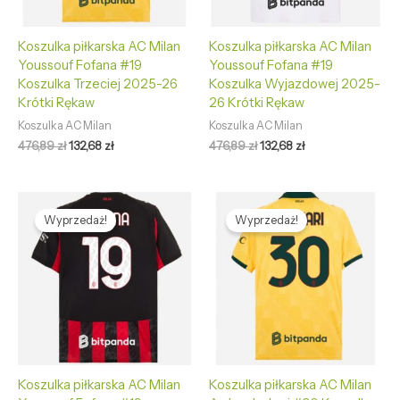
Koszulka piłkarska AC Milan
Koszulka piłkarska AC Milan
Youssouf Fofana #19
Youssouf Fofana #19
Koszulka Trzeciej 2025-26
Koszulka Wyjazdowej 2025-
Krótki Rękaw
26 Krótki Rękaw
Koszulka AC Milan
Koszulka AC Milan
476,89
zł
132,68
zł
476,89
zł
132,68
zł
Pierwotna
Aktualna
Pierwotna
Aktualna
cena
cena
cena
cena
Wyprzedaż!
Wyprzedaż!
wynosiła:
wynosi:
wynosiła:
wynosi:
476,89 zł.
132,68 zł.
476,89 zł.
132,68 zł.
Koszulka piłkarska AC Milan
Koszulka piłkarska AC Milan