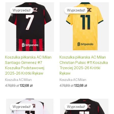
Pierwotna
Aktualna
Pierwotna
Aktualna
cena
cena
cena
cena
Wyprzedaż!
Wyprzedaż!
wynosiła:
wynosi:
wynosiła:
wynosi:
476,89 zł.
132,68 zł.
476,89 zł.
132,68 zł.
Koszulka piłkarska AC Milan
Koszulka piłkarska AC Milan
Santiago Gimenez #7
Christian Pulisic #11 Koszulka
Koszulka Podstawowej
Trzeciej 2025-26 Krótki
2025-26 Krótki Rękaw
Rękaw
Koszulka AC Milan
Koszulka AC Milan
476,89
zł
132,68
zł
476,89
zł
132,68
zł
Pierwotna
Aktualna
Pierwotna
Aktualna
cena
cena
cena
cena
Wyprzedaż!
Wyprzedaż!
wynosiła:
wynosi:
wynosiła:
wynosi:
476,89 zł.
132,68 zł.
476,89 zł.
132,68 zł.