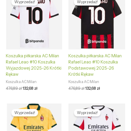
Wyprzedaż!
Wyprzedaż!
wynosiła:
wynosi:
wynosiła:
wynosi:
476,89 zł.
132,68 zł.
476,89 zł.
132,68 zł.
Koszulka piłkarska AC Milan
Koszulka piłkarska AC Milan
Rafael Leao #10 Koszulka
Rafael Leao #10 Koszulka
Wyjazdowej 2025-26 Krótki
Podstawowej 2025-26
Rękaw
Krótki Rękaw
Koszulka AC Milan
Koszulka AC Milan
476,89
zł
132,68
zł
476,89
zł
132,68
zł
Pierwotna
Aktualna
Pierwotna
Aktualna
cena
cena
cena
cena
Wyprzedaż!
Wyprzedaż!
wynosiła:
wynosi:
wynosiła:
wynosi:
476,89 zł.
132,68 zł.
476,89 zł.
132,68 zł.