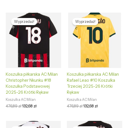
Pierwotna
Aktualna
Pierwotna
Aktualna
cena
cena
cena
cena
Wyprzedaż!
Wyprzedaż!
wynosiła:
wynosi:
wynosiła:
wynosi:
476,89 zł.
132,68 zł.
476,89 zł.
132,68 zł.
Koszulka piłkarska AC Milan
Koszulka piłkarska AC Milan
Christopher Nkunku #18
Rafael Leao #10 Koszulka
Koszulka Podstawowej
Trzeciej 2025-26 Krótki
2025-26 Krótki Rękaw
Rękaw
Koszulka AC Milan
Koszulka AC Milan
476,89
zł
132,68
zł
476,89
zł
132,68
zł
Pierwotna
Aktualna
Pierwotna
Aktualna
cena
cena
cena
cena