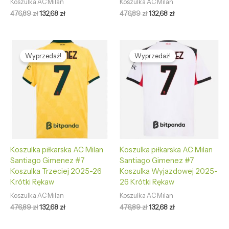
Koszulka AC Milan
Koszulka AC Milan
476,89
zł
132,68
zł
476,89
zł
132,68
zł
Pierwotna
Aktualna
Pierwotna
Aktualna
cena
cena
cena
cena
Wyprzedaż!
Wyprzedaż!
wynosiła:
wynosi:
wynosiła:
wynosi:
476,89 zł.
132,68 zł.
476,89 zł.
132,68 zł.
Koszulka piłkarska AC Milan
Koszulka piłkarska AC Milan
Santiago Gimenez #7
Santiago Gimenez #7
Koszulka Trzeciej 2025-26
Koszulka Wyjazdowej 2025-
Krótki Rękaw
26 Krótki Rękaw
Koszulka AC Milan
Koszulka AC Milan
476,89
zł
132,68
zł
476,89
zł
132,68
zł