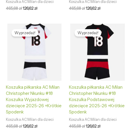
Koszulka AC Milan dla dzieci
Koszulka AC Milan dla dzieci
465,68
zł
126,62
zł
465,68
zł
126,62
zł
Pierwotna
Aktualna
Pierwotna
Aktualna
cena
cena
cena
cena
Wyprzedaż!
Wyprzedaż!
wynosiła:
wynosi:
wynosiła:
wynosi:
465,68 zł.
126,62 zł.
465,68 zł.
126,62 zł.
Koszulka piłkarska AC Milan
Koszulka piłkarska AC Milan
Christopher Nkunku #18
Christopher Nkunku #18
Koszulka Wyjazdowej
Koszulka Podstawowej
dziecięce 2025-26 +Krótkie
dziecięce 2025-26 +Krótkie
Spodenk
Spodenk
Koszulka AC Milan dla dzieci
Koszulka AC Milan dla dzieci
465,68
zł
126,62
zł
465,68
zł
126,62
zł