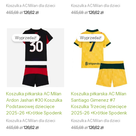
Koszulka AC Milan dla dzieci
Koszulka AC Milan dla dzieci
465,68
zł
126,62
zł
465,68
zł
126,62
zł
Pierwotna
Aktualna
Pierwotna
Aktualna
cena
cena
cena
cena
Wyprzedaż!
Wyprzedaż!
wynosiła:
wynosi:
wynosiła:
wynosi:
465,68 zł.
126,62 zł.
465,68 zł.
126,62 zł.
Koszulka piłkarska AC Milan
Koszulka piłkarska AC Milan
Ardon Jashari #30 Koszulka
Santiago Gimenez #7
Podstawowej dziecięce
Koszulka Trzeciej dziecięce
2025-26 +Krótkie Spodenk
2025-26 +Krótkie Spodenk
Koszulka AC Milan dla dzieci
Koszulka AC Milan dla dzieci
465,68
zł
126,62
zł
465,68
zł
126,62
zł