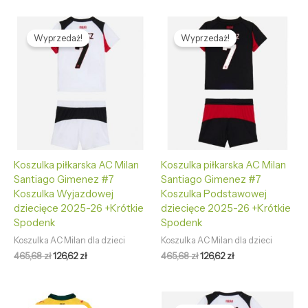
Pierwotna
Aktualna
Pierwotna
Aktualna
cena
cena
cena
cena
Wyprzedaż!
Wyprzedaż!
wynosiła:
wynosi:
wynosiła:
wynosi:
465,68 zł.
126,62 zł.
465,68 zł.
126,62 zł.
Koszulka piłkarska AC Milan
Koszulka piłkarska AC Milan
Santiago Gimenez #7
Santiago Gimenez #7
Koszulka Wyjazdowej
Koszulka Podstawowej
dziecięce 2025-26 +Krótkie
dziecięce 2025-26 +Krótkie
Spodenk
Spodenk
Koszulka AC Milan dla dzieci
Koszulka AC Milan dla dzieci
465,68
zł
126,62
zł
465,68
zł
126,62
zł
Pierwotna
Aktualna
Pierwotna
Aktualna