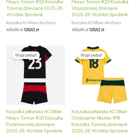
Fikayo Tomori #23 Koszulka
Fikayo Tomori #23 Koszulka
Trzeciej dziecięce 2025-26
Wyjazdowej dziecięce
+Krótkie Spodenk
2025-26 +Krótkie Spodenk
Koszulka AC Milan dla dzieci
Koszulka AC Milan dla dzieci
465,68
zł
126,62
zł
465,68
zł
126,62
zł
Pierwotna
Aktualna
Pierwotna
Aktualna
cena
cena
cena
cena
Wyprzedaż!
Wyprzedaż!
wynosiła:
wynosi:
wynosiła:
wynosi:
465,68 zł.
126,62 zł.
465,68 zł.
126,62 zł.
Koszulka piłkarska AC Milan
Koszulka piłkarska AC Milan
Fikayo Tomori #23 Koszulka
Christopher Nkunku #18
Podstawowej dziecięce
Koszulka Trzeciej dziecięce
2025-26 +Krótkie Spodenk
2025-26 +Krótkie Spodenk