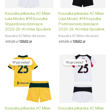
Koszulka piłkarska AC Milan
Koszulka piłkarska AC Milan
Luka Modric #14 Koszulka
Luka Modric #14 Koszulka
Wyjazdowej dziecięce
Podstawowej dziecięce
2025-26 +Krótkie Spodenk
2025-26 +Krótkie Spodenk
Koszulka AC Milan dla dzieci
Koszulka AC Milan dla dzieci
465,68
zł
126,62
zł
465,68
zł
126,62
zł
Pierwotna
Aktualna
Pierwotna
Aktualna
cena
cena
cena
cena
Wyprzedaż!
Wyprzedaż!
wynosiła:
wynosi:
wynosiła:
wynosi:
465,68 zł.
126,62 zł.
465,68 zł.
126,62 zł.
Koszulka piłkarska AC Milan
Koszulka piłkarska AC Milan