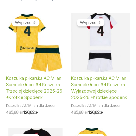
Pierwotna
Aktualna
Pierwotna
Aktualna
cena
cena
cena
cena
Wyprzedaż!
Wyprzedaż!
wynosiła:
wynosi:
wynosiła:
wynosi:
465,68 zł.
126,62 zł.
465,68 zł.
126,62 zł.
Koszulka piłkarska AC Milan
Koszulka piłkarska AC Milan
Samuele Ricci #4 Koszulka
Samuele Ricci #4 Koszulka
Trzeciej dziecięce 2025-26
Wyjazdowej dziecięce
+Krótkie Spodenk
2025-26 +Krótkie Spodenk
Koszulka AC Milan dla dzieci
Koszulka AC Milan dla dzieci
465,68
zł
126,62
zł
465,68
zł
126,62
zł
Pierwotna
Aktualna
Pierwotna
Aktualna
cena
cena
cena
cena