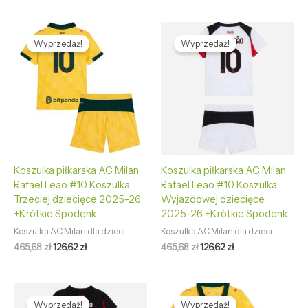
Pierwotna
Aktualna
Pierwotna
Aktualna
cena
cena
cena
cena
Wyprzedaż!
Wyprzedaż!
wynosiła:
wynosi:
wynosiła:
wynosi:
465,68 zł.
126,62 zł.
465,68 zł.
126,62 zł.
Koszulka piłkarska AC Milan
Koszulka piłkarska AC Milan
Rafael Leao #10 Koszulka
Rafael Leao #10 Koszulka
Trzeciej dziecięce 2025-26
Wyjazdowej dziecięce
+Krótkie Spodenk
2025-26 +Krótkie Spodenk
Koszulka AC Milan dla dzieci
Koszulka AC Milan dla dzieci
465,68
zł
126,62
zł
465,68
zł
126,62
zł
Pierwotna
Aktualna
Pierwotna
Aktualna
cena
cena
cena
cena
Wyprzedaż!
Wyprzedaż!