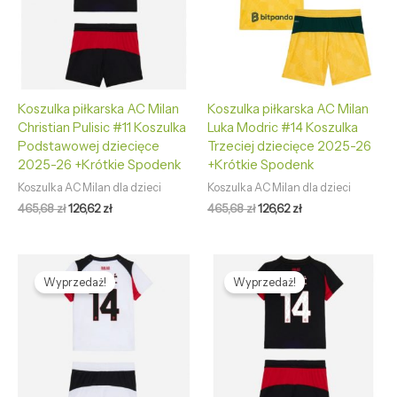
Koszulka piłkarska AC Milan
Koszulka piłkarska AC Milan
Christian Pulisic #11 Koszulka
Luka Modric #14 Koszulka
Podstawowej dziecięce
Trzeciej dziecięce 2025-26
2025-26 +Krótkie Spodenk
+Krótkie Spodenk
Koszulka AC Milan dla dzieci
Koszulka AC Milan dla dzieci
465,68
zł
126,62
zł
465,68
zł
126,62
zł
Pierwotna
Aktualna
Pierwotna
Aktualna
cena
cena
cena
cena
Wyprzedaż!
Wyprzedaż!
wynosiła:
wynosi:
wynosiła:
wynosi:
465,68 zł.
126,62 zł.
465,68 zł.
126,62 zł.