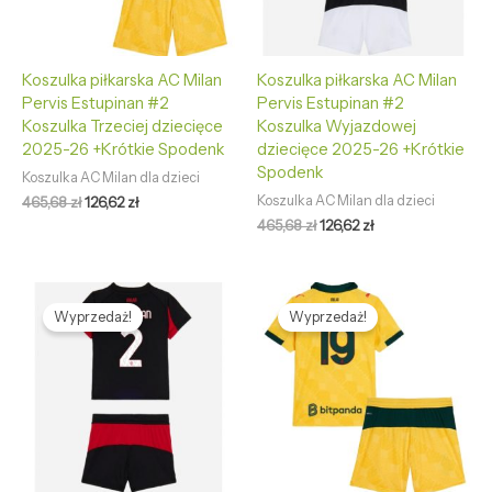
Koszulka piłkarska AC Milan
Koszulka piłkarska AC Milan
Pervis Estupinan #2
Pervis Estupinan #2
Koszulka Trzeciej dziecięce
Koszulka Wyjazdowej
2025-26 +Krótkie Spodenk
dziecięce 2025-26 +Krótkie
Spodenk
Koszulka AC Milan dla dzieci
Koszulka AC Milan dla dzieci
465,68
zł
126,62
zł
465,68
zł
126,62
zł
Pierwotna
Aktualna
Pierwotna
Aktualna
cena
cena
cena
cena
Wyprzedaż!
Wyprzedaż!
wynosiła:
wynosi:
wynosiła:
wynosi:
465,68 zł.
126,62 zł.
465,68 zł.
126,62 zł.