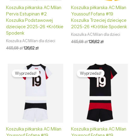
Koszulka piłkarska AC Milan
Koszulka piłkarska AC Milan
Pervis Estupinan #2
Youssouf Fofana #19
Koszulka Podstawowej
Koszulka Trzeciej dziecięce
dziecięce 2025-26 +Krótkie
2025-26 +Krótkie Spodenk
Spodenk
Koszulka AC Milan dla dzieci
Koszulka AC Milan dla dzieci
465,68
zł
126,62
zł
465,68
zł
126,62
zł
Pierwotna
Aktualna
Pierwotna
Aktualna
cena
cena
cena
cena
Wyprzedaż!
Wyprzedaż!
wynosiła:
wynosi:
wynosiła:
wynosi:
465,68 zł.
126,62 zł.
465,68 zł.
126,62 zł.
Koszulka piłkarska AC Milan
Koszulka piłkarska AC Milan
Youssouf Fofana #19
Youssouf Fofana #19