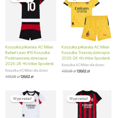
wynosiła:
wynosi:
wynosiła:
wynosi:
465,68 zł.
126,62 zł.
465,68 zł.
126,62 zł.
Koszulka piłkarska AC Milan
Koszulka piłkarska AC Milan
Rafael Leao #10 Koszulka
Koszulka Trzeciej dziecięce
Podstawowej dziecięce
2025-26 +Krótkie Spodenk
2025-26 +Krótkie Spodenk
Koszulka AC Milan dla dzieci
Koszulka AC Milan dla dzieci
465,68
zł
126,62
zł
465,68
zł
126,62
zł
Pierwotna
Aktualna
Pierwotna
Aktualna
cena
cena
cena
cena
Wyprzedaż!
Wyprzedaż!
wynosiła:
wynosi:
wynosiła:
wynosi:
465,68 zł.
126,62 zł.
465,68 zł.
126,62 zł.