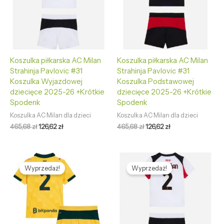
Koszulka piłkarska AC Milan
Koszulka piłkarska AC Milan
Strahinja Pavlovic #31
Strahinja Pavlovic #31
Koszulka Wyjazdowej
Koszulka Podstawowej
dziecięce 2025-26 +Krótkie
dziecięce 2025-26 +Krótkie
Spodenk
Spodenk
Koszulka AC Milan dla dzieci
Koszulka AC Milan dla dzieci
465,68
zł
126,62
zł
465,68
zł
126,62
zł
Pierwotna
Aktualna
Pierwotna
Aktualna
cena
cena
cena
cena
Wyprzedaż!
Wyprzedaż!
wynosiła:
wynosi:
wynosiła:
wynosi:
465,68 zł.
126,62 zł.
465,68 zł.
126,62 zł.