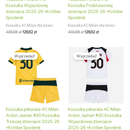
Koszulka Wyjazdowej
Koszulka Podstawowej
dziecięce 2025-26 +Krótkie
dziecięce 2025-26 +Krótkie
Spodenk
Spodenk
Koszulka AC Milan dla dzieci
Koszulka AC Milan dla dzieci
465,68
zł
126,62
zł
465,68
zł
126,62
zł
Pierwotna
Aktualna
Pierwotna
Aktualna
cena
cena
cena
cena
Wyprzedaż!
Wyprzedaż!
wynosiła:
wynosi:
wynosiła:
wynosi:
465,68 zł.
126,62 zł.
465,68 zł.
126,62 zł.
Koszulka piłkarska AC Milan
Koszulka piłkarska AC Milan
Ardon Jashari #30 Koszulka
Ardon Jashari #30 Koszulka
Trzeciej dziecięce 2025-26
Wyjazdowej dziecięce
+Krótkie Spodenk
2025-26 +Krótkie Spodenk