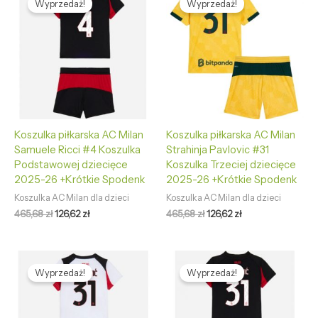
Wyprzedaż!
Wyprzedaż!
wynosiła:
wynosi:
wynosiła:
wynosi:
465,68 zł.
126,62 zł.
465,68 zł.
126,62 zł.
Koszulka piłkarska AC Milan
Koszulka piłkarska AC Milan
Samuele Ricci #4 Koszulka
Strahinja Pavlovic #31
Podstawowej dziecięce
Koszulka Trzeciej dziecięce
2025-26 +Krótkie Spodenk
2025-26 +Krótkie Spodenk
Koszulka AC Milan dla dzieci
Koszulka AC Milan dla dzieci
465,68
zł
126,62
zł
465,68
zł
126,62
zł
Pierwotna
Aktualna
Pierwotna
Aktualna
cena
cena
cena
cena
Wyprzedaż!
Wyprzedaż!
wynosiła:
wynosi:
wynosiła:
wynosi:
465,68 zł.
126,62 zł.
465,68 zł.
126,62 zł.