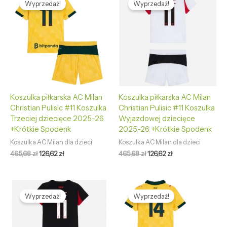
cena
cena
cena
cena
Wyprzedaż!
Wyprzedaż!
wynosiła:
wynosi:
wynosiła:
wynosi:
465,68 zł.
126,62 zł.
465,68 zł.
126,62 zł.
Koszulka piłkarska AC Milan
Koszulka piłkarska AC Milan
Christian Pulisic #11 Koszulka
Christian Pulisic #11 Koszulka
Trzeciej dziecięce 2025-26
Wyjazdowej dziecięce
+Krótkie Spodenk
2025-26 +Krótkie Spodenk
Koszulka AC Milan dla dzieci
Koszulka AC Milan dla dzieci
465,68
zł
126,62
zł
465,68
zł
126,62
zł
Pierwotna
Aktualna
Pierwotna
Aktualna
cena
cena
cena
cena
Wyprzedaż!
Wyprzedaż!
wynosiła:
wynosi:
wynosiła:
wynosi:
465,68 zł.
126,62 zł.
465,68 zł.
126,62 zł.