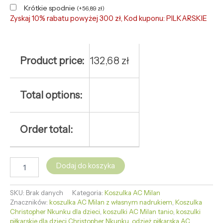
Krótkie spodnie
(
+
56,89
zł
)
Zyskaj 10% rabatu powyżej 300 zł, Kod kuponu: PILKARSKIE
Product price:
132,68
zł
Total options:
Order total:
Dodaj do koszyka
SKU:
Brak danych
Kategoria:
Koszulka AC Milan
Znaczników:
koszulka AC Milan z własnym nadrukiem
,
Koszulka
Christopher Nkunku dla dzieci
,
koszulki AC Milan tanio
,
koszulki
piłkarskie dla dzieci Christopher Nkunku
,
odzież piłkarska AC