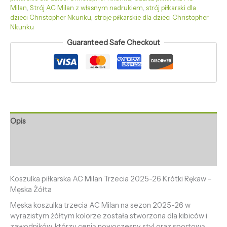
Milan
,
Strój AC Milan z własnym nadrukiem
,
strój piłkarski dla
dzieci Christopher Nkunku
,
stroje piłkarskie dla dzieci Christopher
Nkunku
Guaranteed Safe Checkout
Opis
Informacje dodatkowe
Opinie (0)
Koszulka piłkarska AC Milan Trzecia 2025-26 Krótki Rękaw –
Męska Żółta
Męska koszulka trzecia AC Milan na sezon 2025-26 w
wyrazistym żółtym kolorze została stworzona dla kibiców i
zawodników, którzy cenią nowoczesny styl oraz sportową