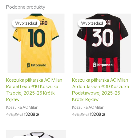
Podobne produkty
Pierwotna
Aktualna
Pierwotna
Aktualna
cena
cena
cena
cena
Wyprzedaż!
Wyprzedaż!
Wyprzedaż!
Wyprzedaż!
wynosiła:
wynosi:
wynosiła:
wynosi:
476,89 zł.
132,68 zł.
476,89 zł.
132,68 zł.
Koszulka piłkarska AC Milan
Koszulka piłkarska AC Milan
Rafael Leao #10 Koszulka
Ardon Jashari #30 Koszulka
Trzeciej 2025-26 Krótki
Podstawowej 2025-26
Rękaw
Krótki Rękaw
Koszulka AC Milan
Koszulka AC Milan
476,89
zł
132,68
zł
476,89
zł
132,68
zł
Pierwotna
Aktualna
cena
cena