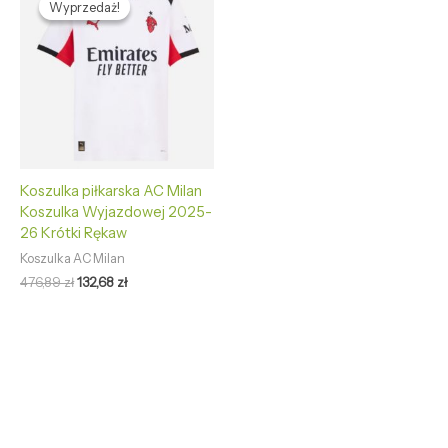
Wyprzedaż!
Wyprzedaż!
wynosiła:
wynosi:
476,89 zł.
132,68 zł.
Koszulka piłkarska AC Milan
Koszulka Wyjazdowej 2025-
26 Krótki Rękaw
Koszulka AC Milan
476,89
zł
132,68
zł