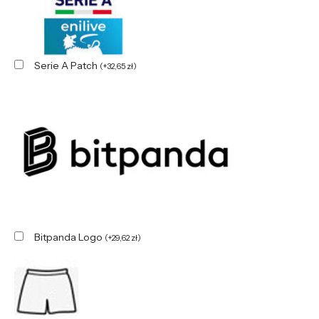
Serie A Patch
(
+
32,65
zł
)
Bitpanda Logo
(
+
29,62
zł
)