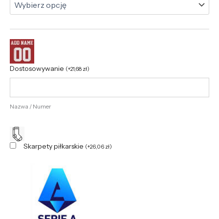
Dostosowywanie
(
+
21,68
zł
)
Nazwa / Numer
Skarpety piłkarskie
(
+
26,06
zł
)