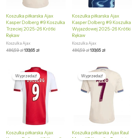
Koszulka piłkarska Ajax
Koszulka piłkarska Ajax
Kasper Dolberg #9 Koszulka
Kasper Dolberg #9 Koszulka
Trzeciej 2025-26 Krótki
Wyjazdowej 2025-26 Krótki
Rękaw
Rękaw
Koszulka Ajax
Koszulka Ajax
486,59
zł
133,65
zł
486,59
zł
133,65
zł
Pierwotna
Aktualna
Pierwotna
Aktualna
cena
cena
cena
cena
Wyprzedaż!
Wyprzedaż!
wynosiła:
wynosi:
wynosiła:
wynosi:
486,59 zł.
133,65 zł.
486,59 zł.
133,65 zł.
Koszulka piłkarska Ajax
Koszulka piłkarska Ajax Raul