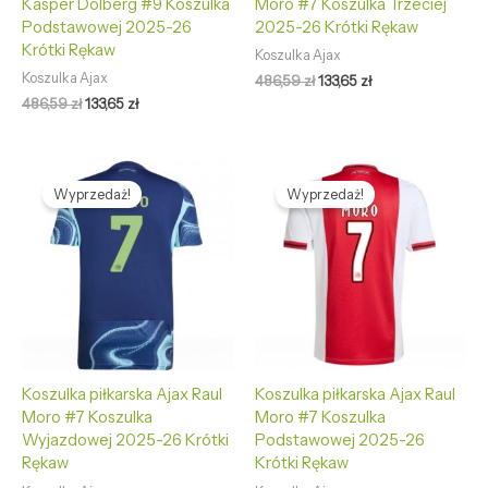
Kasper Dolberg #9 Koszulka
Moro #7 Koszulka Trzeciej
Podstawowej 2025-26
2025-26 Krótki Rękaw
Krótki Rękaw
Koszulka Ajax
Koszulka Ajax
486,59
zł
133,65
zł
486,59
zł
133,65
zł
Pierwotna
Aktualna
Pierwotna
Aktualna
cena
cena
cena
cena
Wyprzedaż!
Wyprzedaż!
wynosiła:
wynosi:
wynosiła:
wynosi:
486,59 zł.
133,65 zł.
486,59 zł.
133,65 zł.
Koszulka piłkarska Ajax Raul
Koszulka piłkarska Ajax Raul
Moro #7 Koszulka
Moro #7 Koszulka
Wyjazdowej 2025-26 Krótki
Podstawowej 2025-26
Rękaw
Krótki Rękaw