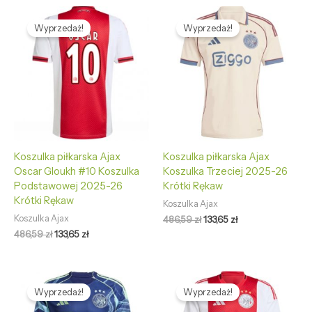
Pierwotna
Aktualna
Pierwotna
Aktualna
cena
cena
cena
cena
Wyprzedaż!
Wyprzedaż!
wynosiła:
wynosi:
wynosiła:
wynosi:
486,59 zł.
133,65 zł.
486,59 zł.
133,65 zł.
Koszulka piłkarska Ajax
Koszulka piłkarska Ajax
Oscar Gloukh #10 Koszulka
Koszulka Trzeciej 2025-26
Podstawowej 2025-26
Krótki Rękaw
Krótki Rękaw
Koszulka Ajax
Koszulka Ajax
486,59
zł
133,65
zł
486,59
zł
133,65
zł
Pierwotna
Aktualna
Pierwotna
Aktualna
cena
cena
cena
cena
Wyprzedaż!
Wyprzedaż!
wynosiła:
wynosi:
wynosiła:
wynosi:
486,59 zł.
133,65 zł.
486,59 zł.
133,65 zł.