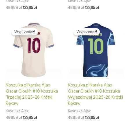
Koszulka Ajax
Koszulka Ajax
486,59
zł
133,65
zł
486,59
zł
133,65
zł
Pierwotna
Aktualna
Pierwotna
Aktualna
cena
cena
cena
cena
Wyprzedaż!
Wyprzedaż!
wynosiła:
wynosi:
wynosiła:
wynosi:
486,59 zł.
133,65 zł.
486,59 zł.
133,65 zł.
Koszulka piłkarska Ajax
Koszulka piłkarska Ajax
Oscar Gloukh #10 Koszulka
Oscar Gloukh #10 Koszulka
Trzeciej 2025-26 Krótki
Wyjazdowej 2025-26 Krótki
Rękaw
Rękaw
Koszulka Ajax
Koszulka Ajax
486,59
zł
133,65
zł
486,59
zł
133,65
zł