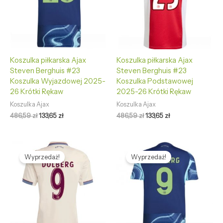
Koszulka piłkarska Ajax
Koszulka piłkarska Ajax
Steven Berghuis #23
Steven Berghuis #23
Koszulka Wyjazdowej 2025-
Koszulka Podstawowej
26 Krótki Rękaw
2025-26 Krótki Rękaw
Koszulka Ajax
Koszulka Ajax
486,59
zł
133,65
zł
486,59
zł
133,65
zł
Pierwotna
Aktualna
Pierwotna
Aktualna
cena
cena
cena
cena
Wyprzedaż!
Wyprzedaż!
wynosiła:
wynosi:
wynosiła:
wynosi:
486,59 zł.
133,65 zł.
486,59 zł.
133,65 zł.