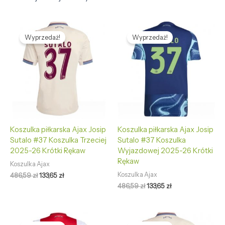
Pierwotna
Aktualna
Pierwotna
Aktualna
cena
cena
cena
cena
Wyprzedaż!
Wyprzedaż!
wynosiła:
wynosi:
wynosiła:
wynosi:
486,59 zł.
133,65 zł.
486,59 zł.
133,65 zł.
Koszulka piłkarska Ajax Josip
Koszulka piłkarska Ajax Josip
Sutalo #37 Koszulka Trzeciej
Sutalo #37 Koszulka
2025-26 Krótki Rękaw
Wyjazdowej 2025-26 Krótki
Rękaw
Koszulka Ajax
Koszulka Ajax
486,59
zł
133,65
zł
486,59
zł
133,65
zł
Pierwotna
Aktualna
Pierwotna
Aktualna
cena
cena
cena
cena