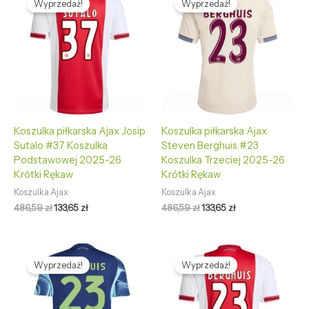
Wyprzedaż!
Wyprzedaż!
wynosiła:
wynosi:
wynosiła:
wynosi:
486,59 zł.
133,65 zł.
486,59 zł.
133,65 zł.
Koszulka piłkarska Ajax Josip
Koszulka piłkarska Ajax
Sutalo #37 Koszulka
Steven Berghuis #23
Podstawowej 2025-26
Koszulka Trzeciej 2025-26
Krótki Rękaw
Krótki Rękaw
Koszulka Ajax
Koszulka Ajax
486,59
zł
133,65
zł
486,59
zł
133,65
zł
Pierwotna
Aktualna
Pierwotna
Aktualna
cena
cena
cena
cena
Wyprzedaż!
Wyprzedaż!
wynosiła:
wynosi:
wynosiła:
wynosi:
486,59 zł.
133,65 zł.
486,59 zł.
133,65 zł.