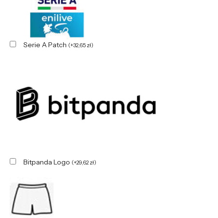
Serie A Patch
(
+
32,65
zł
)
Bitpanda Logo
(
+
29,62
zł
)