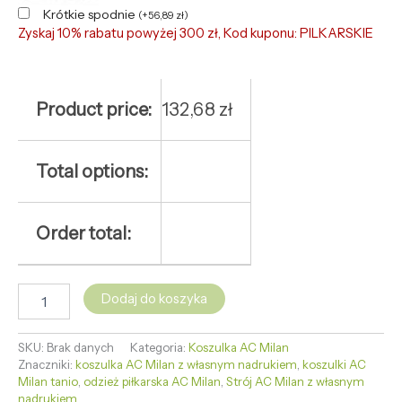
Krótkie spodnie
(
+
56,89
zł
)
Zyskaj 10% rabatu powyżej 300 zł, Kod kuponu: PILKARSKIE
Product price:
132,68
zł
Total options:
Order total:
Dodaj do koszyka
SKU:
Brak danych
Kategoria:
Koszulka AC Milan
Znaczniki:
koszulka AC Milan z własnym nadrukiem
,
koszulki AC
Milan tanio
,
odzież piłkarska AC Milan
,
Strój AC Milan z własnym
nadrukiem