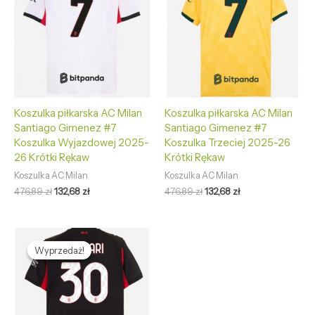
476,89 zł.
132,68 zł.
476,89 zł.
132,68 zł.
Koszulka piłkarska AC Milan
Koszulka piłkarska AC Milan
Santiago Gimenez #7
Santiago Gimenez #7
Koszulka Wyjazdowej 2025-
Koszulka Trzeciej 2025-26
26 Krótki Rękaw
Krótki Rękaw
Koszulka AC Milan
Koszulka AC Milan
476,89
zł
132,68
zł
476,89
zł
132,68
zł
Pierwotna
Aktualna
cena
cena
Wyprzedaż!
Wyprzedaż!
wynosiła:
wynosi:
476,89 zł.
132,68 zł.