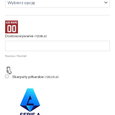
Dostosowywanie
(
+
21,68
zł
)
Nazwa / Numer
Skarpety piłkarskie
(
+
26,06
zł
)