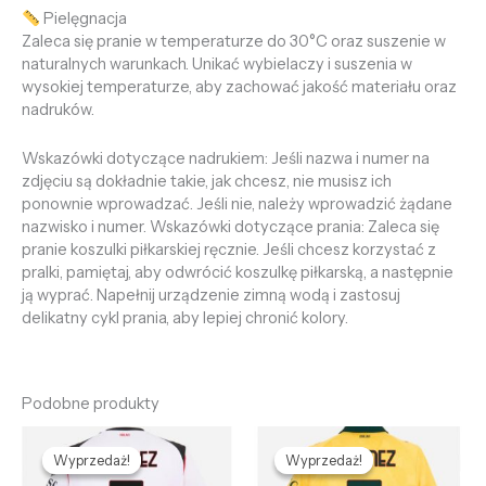
Pielęgnacja
Zaleca się pranie w temperaturze do 30°C oraz suszenie w
naturalnych warunkach. Unikać wybielaczy i suszenia w
wysokiej temperaturze, aby zachować jakość materiału oraz
nadruków.
Wskazówki dotyczące nadrukiem: Jeśli nazwa i numer na
zdjęciu są dokładnie takie, jak chcesz, nie musisz ich
ponownie wprowadzać. Jeśli nie, należy wprowadzić żądane
nazwisko i numer. Wskazówki dotyczące prania: Zaleca się
pranie koszulki piłkarskiej ręcznie. Jeśli chcesz korzystać z
pralki, pamiętaj, aby odwrócić koszulkę piłkarską, a następnie
ją wyprać. Napełnij urządzenie zimną wodą i zastosuj
delikatny cykl prania, aby lepiej chronić kolory.
Podobne produkty
Pierwotna
Aktualna
Pierwotna
Aktualna
cena
cena
cena
cena
Wyprzedaż!
Wyprzedaż!
Wyprzedaż!
Wyprzedaż!
wynosiła:
wynosi:
wynosiła:
wynosi: