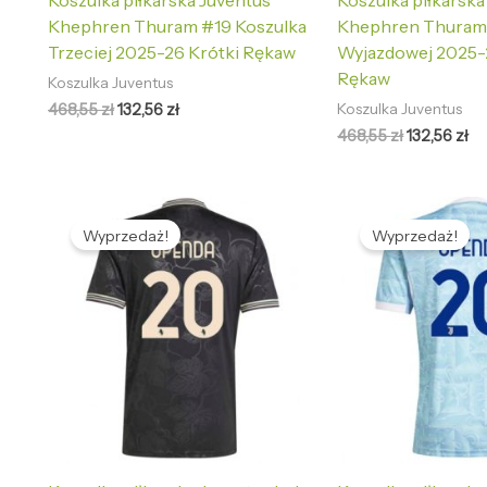
Koszulka piłkarska Juventus
Koszulka piłkarska
Khephren Thuram #19 Koszulka
Khephren Thuram 
Trzeciej 2025-26 Krótki Rękaw
Wyjazdowej 2025-
Rękaw
Koszulka Juventus
468,55
zł
132,56
zł
Koszulka Juventus
468,55
zł
132,56
zł
Pierwotna
Aktualna
Pierwotna
Ak
cena
cena
cena
ce
Wyprzedaż!
Wyprzedaż!
wynosiła:
wynosi:
wynosiła:
wy
468,55 zł.
132,56 zł.
468,55 zł.
13