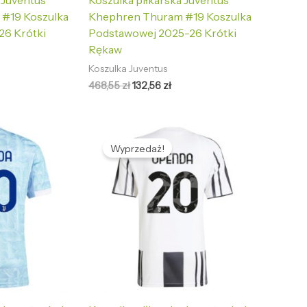
 Juventus
Koszulka piłkarska Juventus
#19 Koszulka
Khephren Thuram #19 Koszulka
26 Krótki
Podstawowej 2025-26 Krótki
Rękaw
Koszulka Juventus
468,55
zł
132,56
zł
tualna
Pierwotna
Aktualna
na
cena
cena
Wyprzedaż!
nosi:
wynosiła:
wynosi:
2,56 zł.
468,55 zł.
132,56 zł.