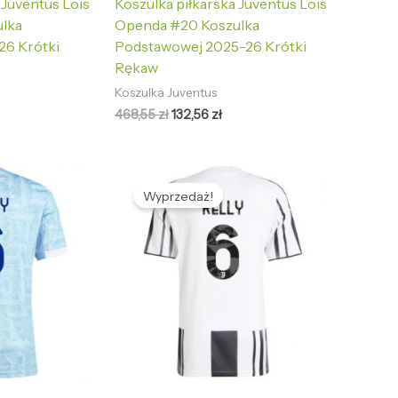
 Juventus Lois
Koszulka piłkarska Juventus Lois
lka
Openda #20 Koszulka
26 Krótki
Podstawowej 2025-26 Krótki
Rękaw
Koszulka Juventus
468,55
zł
132,56
zł
tualna
Pierwotna
Aktualna
na
cena
cena
Wyprzedaż!
nosi:
wynosiła:
wynosi:
2,56 zł.
468,55 zł.
132,56 zł.