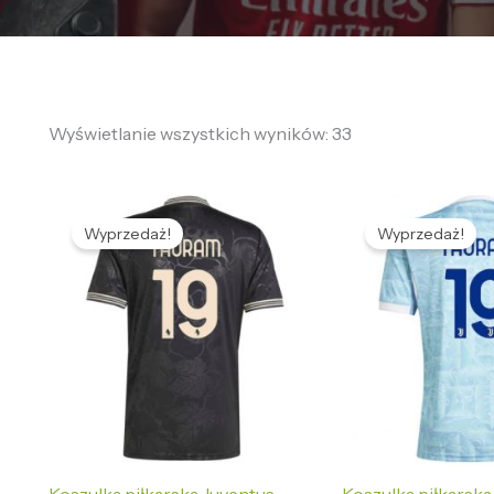
Wyświetlanie wszystkich wyników: 33
Pierwotna
Aktualna
Pierwotna
Ak
cena
cena
cena
ce
Wyprzedaż!
Wyprzedaż!
wynosiła:
wynosi:
wynosiła:
wy
468,55 zł.
132,56 zł.
468,55 zł.
13