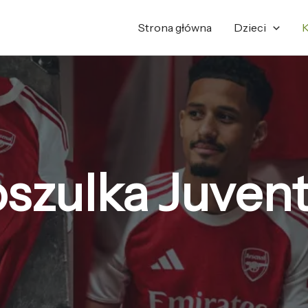
Posortowane
według
najnowszych
Strona główna
Dzieci
K
szulka Juven