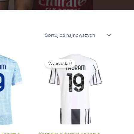
tualna
Pierwotna
Aktualna
na
cena
cena
Wyprzedaż!
nosi:
wynosiła:
wynosi:
2,56 zł.
468,55 zł.
132,56 zł.