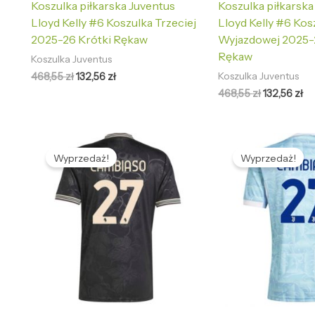
Koszulka piłkarska Juventus
Koszulka piłkarska
Lloyd Kelly #6 Koszulka Trzeciej
Lloyd Kelly #6 Kos
2025-26 Krótki Rękaw
Wyjazdowej 2025-
Rękaw
Koszulka Juventus
468,55
zł
132,56
zł
Koszulka Juventus
468,55
zł
132,56
zł
Pierwotna
Aktualna
Pierwotna
Ak
cena
cena
cena
ce
Wyprzedaż!
Wyprzedaż!
wynosiła:
wynosi:
wynosiła:
wy
468,55 zł.
132,56 zł.
468,55 zł.
13