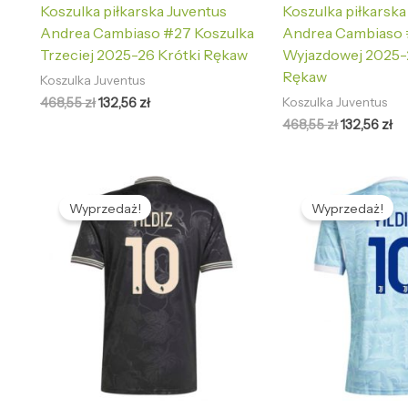
Koszulka piłkarska Juventus
Koszulka piłkarska
Andrea Cambiaso #27 Koszulka
Andrea Cambiaso 
Trzeciej 2025-26 Krótki Rękaw
Wyjazdowej 2025-
Rękaw
Koszulka Juventus
468,55
zł
132,56
zł
Koszulka Juventus
468,55
zł
132,56
zł
Pierwotna
Aktualna
Pierwotna
Ak
cena
cena
cena
ce
Wyprzedaż!
Wyprzedaż!
wynosiła:
wynosi:
wynosiła:
wy
468,55 zł.
132,56 zł.
468,55 zł.
13