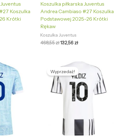
 Juventus
Koszulka piłkarska Juventus
#27 Koszulka
Andrea Cambiaso #27 Koszulka
26 Krótki
Podstawowej 2025-26 Krótki
Rękaw
Koszulka Juventus
468,55
zł
132,56
zł
tualna
Pierwotna
Aktualna
na
cena
cena
Wyprzedaż!
nosi:
wynosiła:
wynosi:
2,56 zł.
468,55 zł.
132,56 zł.