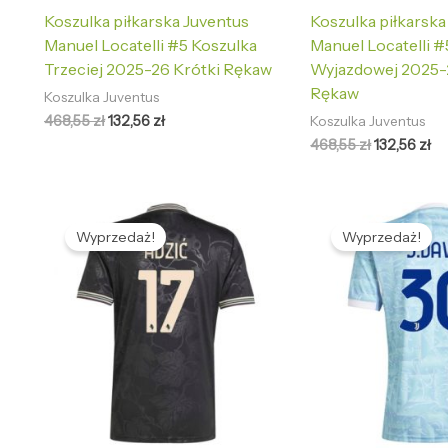
Koszulka piłkarska Juventus
Koszulka piłkarska
Manuel Locatelli #5 Koszulka
Manuel Locatelli #
Trzeciej 2025-26 Krótki Rękaw
Wyjazdowej 2025-
Rękaw
Koszulka Juventus
468,55
zł
132,56
zł
Koszulka Juventus
468,55
zł
132,56
zł
Pierwotna
Aktualna
Pierwotna
Ak
cena
cena
cena
ce
Wyprzedaż!
Wyprzedaż!
wynosiła:
wynosi:
wynosiła:
wy
468,55 zł.
132,56 zł.
468,55 zł.
13