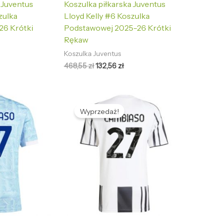
 Juventus
Koszulka piłkarska Juventus
zulka
Lloyd Kelly #6 Koszulka
26 Krótki
Podstawowej 2025-26 Krótki
Rękaw
Koszulka Juventus
468,55
zł
132,56
zł
tualna
Pierwotna
Aktualna
na
cena
cena
Wyprzedaż!
nosi:
wynosiła:
wynosi:
2,56 zł.
468,55 zł.
132,56 zł.