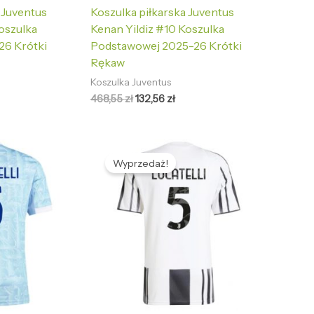
 Juventus
Koszulka piłkarska Juventus
oszulka
Kenan Yildiz #10 Koszulka
26 Krótki
Podstawowej 2025-26 Krótki
Rękaw
Koszulka Juventus
468,55
zł
132,56
zł
tualna
Pierwotna
Aktualna
na
cena
cena
Wyprzedaż!
nosi:
wynosiła:
wynosi:
2,56 zł.
468,55 zł.
132,56 zł.