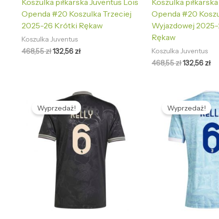
Koszulka piłkarska Juventus Lois
Koszulka piłkarska
Openda #20 Koszulka Trzeciej
Openda #20 Koszu
2025-26 Krótki Rękaw
Wyjazdowej 2025-
Rękaw
Koszulka Juventus
468,55
zł
132,56
zł
Koszulka Juventus
468,55
zł
132,56
zł
Pierwotna
Aktualna
Pierwotna
Ak
cena
cena
cena
ce
Wyprzedaż!
Wyprzedaż!
wynosiła:
wynosi:
wynosiła:
wy
468,55 zł.
132,56 zł.
468,55 zł.
13