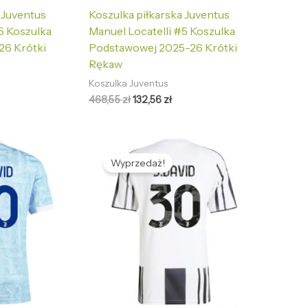
 Juventus
Koszulka piłkarska Juventus
5 Koszulka
Manuel Locatelli #5 Koszulka
26 Krótki
Podstawowej 2025-26 Krótki
Rękaw
Koszulka Juventus
468,55
zł
132,56
zł
tualna
Pierwotna
Aktualna
na
cena
cena
Wyprzedaż!
nosi:
wynosiła:
wynosi:
2,56 zł.
468,55 zł.
132,56 zł.