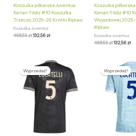
Koszulka piłkarska Juventus
Koszulka piłkarska
Kenan Yildiz #10 Koszulka
Kenan Yildiz #10 K
Trzeciej 2025-26 Krótki Rękaw
Wyjazdowej 2025-
Rękaw
Koszulka Juventus
468,55
zł
132,56
zł
Koszulka Juventus
468,55
zł
132,56
zł
Pierwotna
Aktualna
Pierwotna
Ak
cena
cena
cena
ce
Wyprzedaż!
Wyprzedaż!
wynosiła:
wynosi:
wynosiła:
wy
468,55 zł.
132,56 zł.
468,55 zł.
13