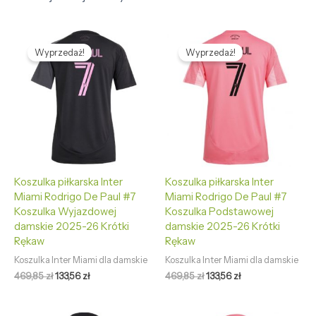
Pierwotna
Aktualna
Pierwotna
Aktualna
cena
cena
cena
cena
Wyprzedaż!
Wyprzedaż!
wynosiła:
wynosi:
wynosiła:
wynosi:
469,85 zł.
133,56 zł.
469,85 zł.
133,56 zł.
Koszulka piłkarska Inter
Koszulka piłkarska Inter
Miami Rodrigo De Paul #7
Miami Rodrigo De Paul #7
Koszulka Wyjazdowej
Koszulka Podstawowej
damskie 2025-26 Krótki
damskie 2025-26 Krótki
Rękaw
Rękaw
Koszulka Inter Miami dla damskie
Koszulka Inter Miami dla damskie
469,85
zł
133,56
zł
469,85
zł
133,56
zł