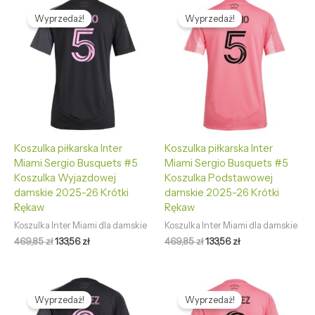
Pierwotna
Aktualna
Pierwotna
Aktualna
cena
cena
cena
cena
Wyprzedaż!
Wyprzedaż!
wynosiła:
wynosi:
wynosiła:
wynosi:
469,85 zł.
133,56 zł.
469,85 zł.
133,56 zł.
Koszulka piłkarska Inter
Koszulka piłkarska Inter
Miami Sergio Busquets #5
Miami Sergio Busquets #5
Koszulka Wyjazdowej
Koszulka Podstawowej
damskie 2025-26 Krótki
damskie 2025-26 Krótki
Rękaw
Rękaw
Koszulka Inter Miami dla damskie
Koszulka Inter Miami dla damskie
469,85
zł
133,56
zł
469,85
zł
133,56
zł
Pierwotna
Aktualna
Pierwotna
Aktualna
cena
cena
cena
cena
Wyprzedaż!
Wyprzedaż!
wynosiła:
wynosi:
wynosiła:
wynosi: