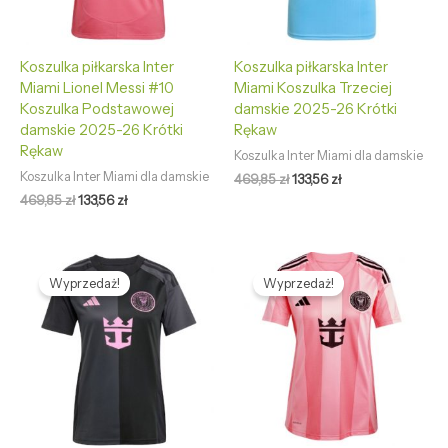
Koszulka piłkarska Inter
Koszulka piłkarska Inter
Miami Lionel Messi #10
Miami Koszulka Trzeciej
Koszulka Podstawowej
damskie 2025-26 Krótki
damskie 2025-26 Krótki
Rękaw
Rękaw
Koszulka Inter Miami dla damskie
Koszulka Inter Miami dla damskie
469,85
zł
133,56
zł
469,85
zł
133,56
zł
Pierwotna
Aktualna
Pierwotna
Aktualna
cena
cena
cena
cena
Wyprzedaż!
Wyprzedaż!
wynosiła:
wynosi:
wynosiła:
wynosi:
469,85 zł.
133,56 zł.
469,85 zł.
133,56 zł.