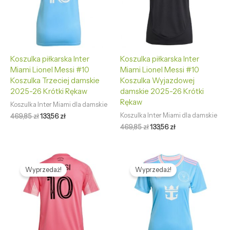
Koszulka piłkarska Inter
Koszulka piłkarska Inter
Miami Lionel Messi #10
Miami Lionel Messi #10
Koszulka Trzeciej damskie
Koszulka Wyjazdowej
2025-26 Krótki Rękaw
damskie 2025-26 Krótki
Rękaw
Koszulka Inter Miami dla damskie
Koszulka Inter Miami dla damskie
469,85
zł
133,56
zł
469,85
zł
133,56
zł
Pierwotna
Aktualna
Pierwotna
Aktualna
cena
cena
cena
cena
Wyprzedaż!
Wyprzedaż!
wynosiła:
wynosi:
wynosiła:
wynosi:
469,85 zł.
133,56 zł.
469,85 zł.
133,56 zł.