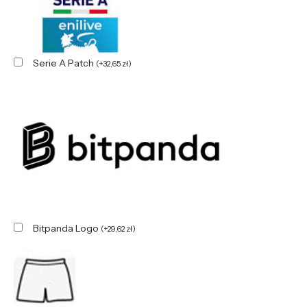
Serie A Patch
(
+
32,65
zł
)
Bitpanda Logo
(
+
29,62
zł
)