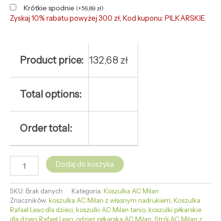
Krótkie spodnie
(
+
56,89
zł
)
Zyskaj 10% rabatu powyżej 300 zł, Kod kuponu: PILKARSKIE
Product price:
132,68
zł
Total options:
Order total:
Dodaj do koszyka
SKU:
Brak danych
Kategoria:
Koszulka AC Milan
Znaczników:
koszulka AC Milan z własnym nadrukiem
,
Koszulka
Rafael Leao dla dzieci
,
koszulki AC Milan tanio
,
koszulki piłkarskie
dla dzieci Rafael Leao
,
odzież piłkarska AC Milan
,
Strój AC Milan z