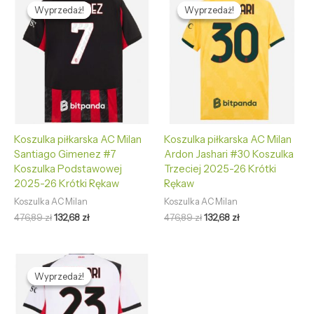
cena
cena
cena
cena
Wyprzedaż!
Wyprzedaż!
Wyprzedaż!
Wyprzedaż!
wynosiła:
wynosi:
wynosiła:
wynosi:
476,89 zł.
132,68 zł.
476,89 zł.
132,68 zł.
Koszulka piłkarska AC Milan
Koszulka piłkarska AC Milan
Santiago Gimenez #7
Ardon Jashari #30 Koszulka
Koszulka Podstawowej
Trzeciej 2025-26 Krótki
2025-26 Krótki Rękaw
Rękaw
Koszulka AC Milan
Koszulka AC Milan
476,89
zł
132,68
zł
476,89
zł
132,68
zł
Pierwotna
Aktualna
cena
cena
Wyprzedaż!
Wyprzedaż!
wynosiła:
wynosi:
476,89 zł.
132,68 zł.