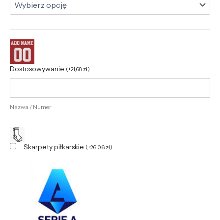
Dostosowywanie
(
+
21,68
zł
)
Nazwa / Numer
Skarpety piłkarskie
(
+
26,06
zł
)