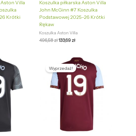
 Aston Villa
Koszulka piłkarska Aston Villa
oszulka
John McGinn #7 Koszulka
26 Krótki
Podstawowej 2025-26 Krótki
Rękaw
Koszulka Aston Villa
496,58
zł
133,69
zł
tualna
Pierwotna
Aktualna
na
cena
cena
Wyprzedaż!
nosi:
wynosiła:
wynosi:
,69 zł.
496,58 zł.
133,69 zł.