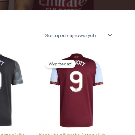
tualna
Pierwotna
Aktualna
na
cena
cena
Wyprzedaż!
nosi:
wynosiła:
wynosi:
,69 zł.
496,58 zł.
133,69 zł.