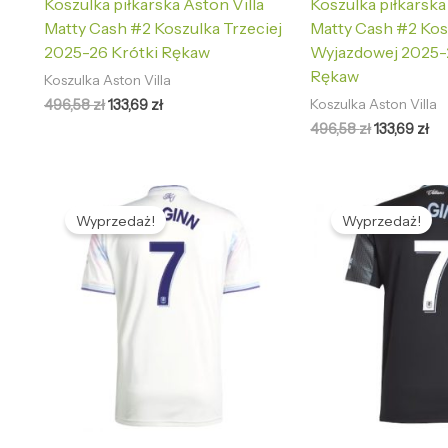
Koszulka piłkarska Aston Villa
Koszulka piłkarska
Matty Cash #2 Koszulka Trzeciej
Matty Cash #2 Kos
2025-26 Krótki Rękaw
Wyjazdowej 2025-
Rękaw
Koszulka Aston Villa
496,58
zł
133,69
zł
Koszulka Aston Villa
496,58
zł
133,69
zł
Pierwotna
Aktualna
Pierwotna
Ak
cena
cena
cena
ce
Wyprzedaż!
Wyprzedaż!
wynosiła:
wynosi:
wynosiła:
wy
496,58 zł.
133,69 zł.
496,58 zł.
133