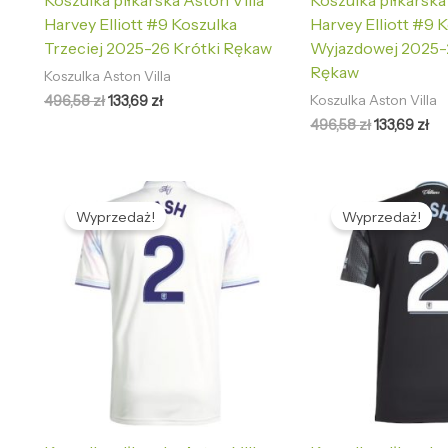
Koszulka piłkarska Aston Villa
Koszulka piłkarska
Harvey Elliott #9 Koszulka
Harvey Elliott #9 
Trzeciej 2025-26 Krótki Rękaw
Wyjazdowej 2025-
Rękaw
Koszulka Aston Villa
496,58
zł
133,69
zł
Koszulka Aston Villa
496,58
zł
133,69
zł
Pierwotna
Aktualna
Pierwotna
Ak
cena
cena
cena
ce
Wyprzedaż!
Wyprzedaż!
wynosiła:
wynosi:
wynosiła:
wy
496,58 zł.
133,69 zł.
496,58 zł.
133