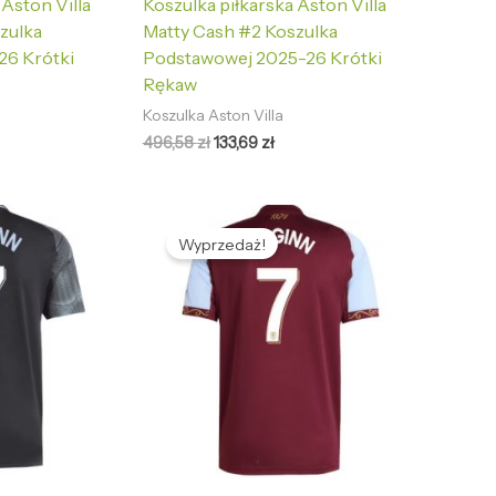
 Aston Villa
Koszulka piłkarska Aston Villa
zulka
Matty Cash #2 Koszulka
26 Krótki
Podstawowej 2025-26 Krótki
Rękaw
Koszulka Aston Villa
496,58
zł
133,69
zł
tualna
Pierwotna
Aktualna
na
cena
cena
Wyprzedaż!
nosi:
wynosiła:
wynosi:
,69 zł.
496,58 zł.
133,69 zł.