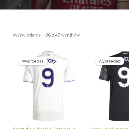
Wyświetlanie 1–36 z 45 wyników
Pierwotna
Aktualna
Pierwotna
Ak
cena
cena
cena
ce
Wyprzedaż!
Wyprzedaż!
wynosiła:
wynosi:
wynosiła:
wy
496,58 zł.
133,69 zł.
496,58 zł.
133