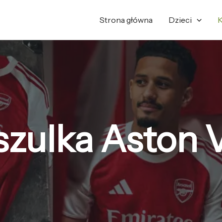
Posortowane
według
najnowszych
Strona główna
Dzieci
K
zulka Aston V