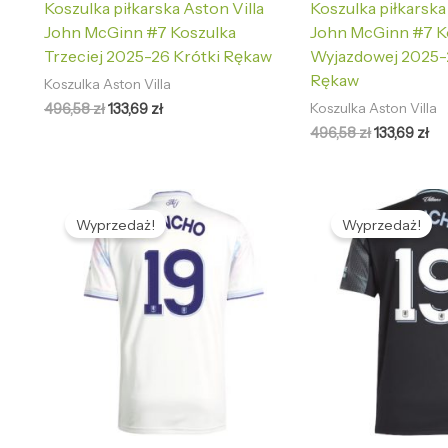
Koszulka piłkarska Aston Villa
Koszulka piłkarska
John McGinn #7 Koszulka
John McGinn #7 K
Trzeciej 2025-26 Krótki Rękaw
Wyjazdowej 2025-
Rękaw
Koszulka Aston Villa
496,58
zł
133,69
zł
Koszulka Aston Villa
496,58
zł
133,69
zł
Pierwotna
Aktualna
Pierwotna
Ak
cena
cena
cena
ce
Wyprzedaż!
Wyprzedaż!
wynosiła:
wynosi:
wynosiła:
wy
496,58 zł.
133,69 zł.
496,58 zł.
133