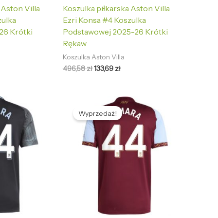
 Aston Villa
Koszulka piłkarska Aston Villa
zulka
Ezri Konsa #4 Koszulka
26 Krótki
Podstawowej 2025-26 Krótki
Rękaw
Koszulka Aston Villa
496,58
zł
133,69
zł
tualna
Pierwotna
Aktualna
na
cena
cena
Wyprzedaż!
nosi:
wynosiła:
wynosi:
,69 zł.
496,58 zł.
133,69 zł.