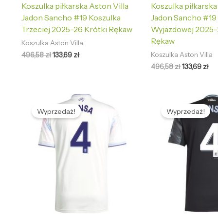
Koszulka piłkarska Aston Villa
Koszulka piłkarska
Jadon Sancho #19 Koszulka
Jadon Sancho #19
Trzeciej 2025-26 Krótki Rękaw
Wyjazdowej 2025-
Rękaw
Koszulka Aston Villa
496,58
zł
133,69
zł
Koszulka Aston Villa
496,58
zł
133,69
zł
Pierwotna
Aktualna
Pierwotna
Ak
cena
cena
cena
ce
Wyprzedaż!
Wyprzedaż!
wynosiła:
wynosi:
wynosiła:
wy
496,58 zł.
133,69 zł.
496,58 zł.
133