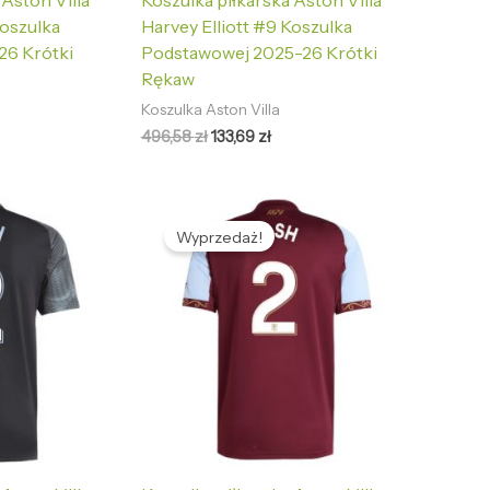
 Aston Villa
Koszulka piłkarska Aston Villa
Koszulka
Harvey Elliott #9 Koszulka
26 Krótki
Podstawowej 2025-26 Krótki
Rękaw
Koszulka Aston Villa
496,58
zł
133,69
zł
tualna
Pierwotna
Aktualna
na
cena
cena
Wyprzedaż!
nosi:
wynosiła:
wynosi:
,69 zł.
496,58 zł.
133,69 zł.