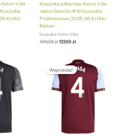
 Aston Villa
Koszulka piłkarska Aston Villa
 Koszulka
Jadon Sancho #19 Koszulka
26 Krótki
Podstawowej 2025-26 Krótki
Rękaw
Koszulka Aston Villa
496,58
zł
133,69
zł
tualna
Pierwotna
Aktualna
na
cena
cena
Wyprzedaż!
nosi:
wynosiła:
wynosi:
,69 zł.
496,58 zł.
133,69 zł.