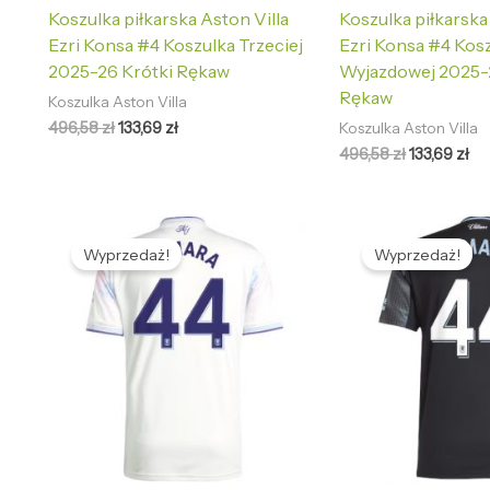
Koszulka piłkarska Aston Villa
Koszulka piłkarska
Ezri Konsa #4 Koszulka Trzeciej
Ezri Konsa #4 Kos
2025-26 Krótki Rękaw
Wyjazdowej 2025-
Rękaw
Koszulka Aston Villa
496,58
zł
133,69
zł
Koszulka Aston Villa
496,58
zł
133,69
zł
Pierwotna
Aktualna
Pierwotna
Ak
cena
cena
cena
ce
Wyprzedaż!
Wyprzedaż!
wynosiła:
wynosi:
wynosiła:
wy
496,58 zł.
133,69 zł.
496,58 zł.
133