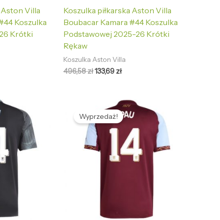
 Aston Villa
Koszulka piłkarska Aston Villa
#44 Koszulka
Boubacar Kamara #44 Koszulka
26 Krótki
Podstawowej 2025-26 Krótki
Rękaw
Koszulka Aston Villa
496,58
zł
133,69
zł
tualna
Pierwotna
Aktualna
na
cena
cena
Wyprzedaż!
nosi:
wynosiła:
wynosi:
,69 zł.
496,58 zł.
133,69 zł.