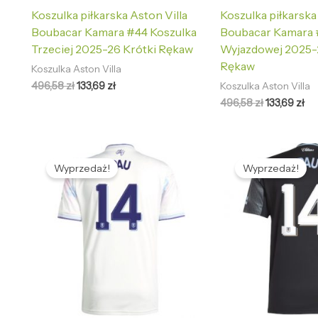
Koszulka piłkarska Aston Villa
Koszulka piłkarska
Boubacar Kamara #44 Koszulka
Boubacar Kamara 
Trzeciej 2025-26 Krótki Rękaw
Wyjazdowej 2025-
Rękaw
Koszulka Aston Villa
496,58
zł
133,69
zł
Koszulka Aston Villa
496,58
zł
133,69
zł
Pierwotna
Aktualna
Pierwotna
Ak
cena
cena
cena
ce
Wyprzedaż!
Wyprzedaż!
wynosiła:
wynosi:
wynosiła:
wy
496,58 zł.
133,69 zł.
496,58 zł.
133