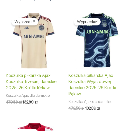
Pierwotna
Aktualna
Pierwotna
Aktualna
cena
cena
cena
cena
Wyprzedaż!
Wyprzedaż!
wynosiła:
wynosi:
wynosiła:
wynosi:
479,58 zł.
132,89 zł.
479,58 zł.
132,89 zł.
Koszulka piłkarska Ajax
Koszulka piłkarska Ajax
Koszulka Trzeciej damskie
Koszulka Wyjazdowej
2025-26 Krótki Rękaw
damskie 2025-26 Krótki
Rękaw
Koszulka Ajax dla damskie
Koszulka Ajax dla damskie
479,58
zł
132,89
zł
479,58
zł
132,89
zł
Pierwotna
Aktualna
cena
cena