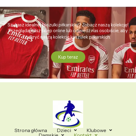
Szukasz idealnej koszulki piłkarskiej? Zobacz naszą kolekcję!
Przeglądaj nasz sklep online lub odwiedź nas osobiście, aby
odkryć naszą kolekcję koszulek piłkarskich.
Kup teraz
Strona główna
Dzieci
Klubowe
Damskie
Kontakt