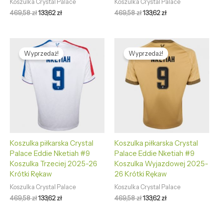
Koszulka Crystal Palace
Koszulka Crystal Palace
469,58
zł
133,62
zł
469,58
zł
133,62
zł
Pierwotna
Aktualna
Pierwotna
Aktualna
cena
cena
cena
cena
Wyprzedaż!
Wyprzedaż!
wynosiła:
wynosi:
wynosiła:
wynosi:
469,58 zł.
133,62 zł.
469,58 zł.
133,62 zł.
Koszulka piłkarska Crystal
Koszulka piłkarska Crystal
Palace Eddie Nketiah #9
Palace Eddie Nketiah #9
Koszulka Trzeciej 2025-26
Koszulka Wyjazdowej 2025-
Krótki Rękaw
26 Krótki Rękaw
Koszulka Crystal Palace
Koszulka Crystal Palace
469,58
zł
133,62
zł
469,58
zł
133,62
zł