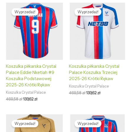
Pierwotna
Aktualna
Pierwotna
Aktualna
cena
cena
cena
cena
Wyprzedaż!
Wyprzedaż!
wynosiła:
wynosi:
wynosiła:
wynosi:
469,58 zł.
133,62 zł.
469,58 zł.
133,62 zł.
Koszulka piłkarska Crystal
Koszulka piłkarska Crystal
Palace Eddie Nketiah #9
Palace Koszulka Trzeciej
Koszulka Podstawowej
2025-26 Krótki Rękaw
2025-26 Krótki Rękaw
Koszulka Crystal Palace
Koszulka Crystal Palace
469,58
zł
133,62
zł
469,58
zł
133,62
zł
Pierwotna
Aktualna
Pierwotna
Aktualna
cena
cena
cena
cena
Wyprzedaż!
Wyprzedaż!
wynosiła:
wynosi:
wynosiła:
wynosi:
469,58 zł.
133,62 zł.
469,58 zł.
133,62 zł.