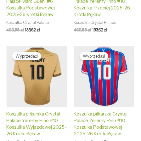
Palace Marc Guehi #6
Palace Yeremy Pino #10
Koszulka Podstawowej
Koszulka Trzeciej 2025-26
2025-26 Krótki Rękaw
Krótki Rękaw
Koszulka Crystal Palace
Koszulka Crystal Palace
469,58
zł
133,62
zł
469,58
zł
133,62
zł
Pierwotna
Aktualna
Pierwotna
Aktualna
cena
cena
cena
cena
Wyprzedaż!
Wyprzedaż!
wynosiła:
wynosi:
wynosiła:
wynosi:
469,58 zł.
133,62 zł.
469,58 zł.
133,62 zł.
Koszulka piłkarska Crystal
Koszulka piłkarska Crystal
Palace Yeremy Pino #10
Palace Yeremy Pino #10
Koszulka Wyjazdowej 2025-
Koszulka Podstawowej
26 Krótki Rękaw
2025-26 Krótki Rękaw