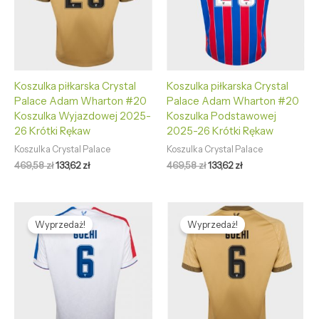
Koszulka piłkarska Crystal
Koszulka piłkarska Crystal
Palace Adam Wharton #20
Palace Adam Wharton #20
Koszulka Wyjazdowej 2025-
Koszulka Podstawowej
26 Krótki Rękaw
2025-26 Krótki Rękaw
Koszulka Crystal Palace
Koszulka Crystal Palace
469,58
zł
133,62
zł
469,58
zł
133,62
zł
Pierwotna
Aktualna
Pierwotna
Aktualna
cena
cena
cena
cena
Wyprzedaż!
Wyprzedaż!
wynosiła:
wynosi:
wynosiła:
wynosi:
469,58 zł.
133,62 zł.
469,58 zł.
133,62 zł.