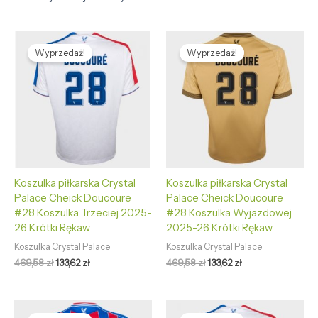
Pierwotna
Aktualna
Pierwotna
Aktualna
cena
cena
cena
cena
Wyprzedaż!
Wyprzedaż!
wynosiła:
wynosi:
wynosiła:
wynosi:
469,58 zł.
133,62 zł.
469,58 zł.
133,62 zł.
Koszulka piłkarska Crystal
Koszulka piłkarska Crystal
Palace Cheick Doucoure
Palace Cheick Doucoure
#28 Koszulka Trzeciej 2025-
#28 Koszulka Wyjazdowej
26 Krótki Rękaw
2025-26 Krótki Rękaw
Koszulka Crystal Palace
Koszulka Crystal Palace
469,58
zł
133,62
zł
469,58
zł
133,62
zł
Pierwotna
Aktualna
Pierwotna
Aktualna
cena
cena
cena
cena