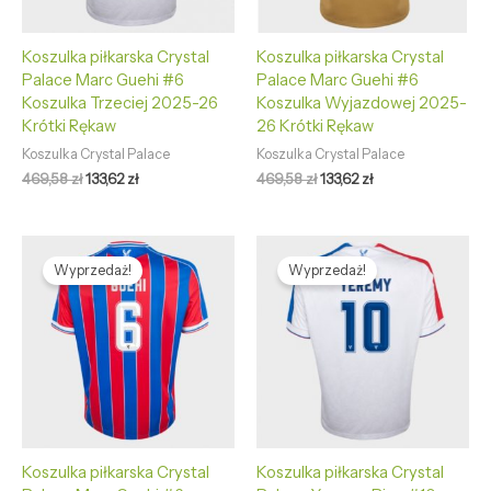
Koszulka piłkarska Crystal
Koszulka piłkarska Crystal
Palace Marc Guehi #6
Palace Marc Guehi #6
Koszulka Trzeciej 2025-26
Koszulka Wyjazdowej 2025-
Krótki Rękaw
26 Krótki Rękaw
Koszulka Crystal Palace
Koszulka Crystal Palace
469,58
zł
133,62
zł
469,58
zł
133,62
zł
Pierwotna
Aktualna
Pierwotna
Aktualna
cena
cena
cena
cena
Wyprzedaż!
Wyprzedaż!
wynosiła:
wynosi:
wynosiła:
wynosi:
469,58 zł.
133,62 zł.
469,58 zł.
133,62 zł.
Koszulka piłkarska Crystal
Koszulka piłkarska Crystal