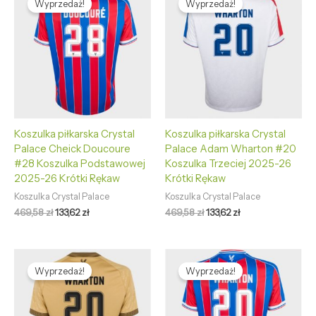
Wyprzedaż!
Wyprzedaż!
wynosiła:
wynosi:
wynosiła:
wynosi:
469,58 zł.
133,62 zł.
469,58 zł.
133,62 zł.
Koszulka piłkarska Crystal
Koszulka piłkarska Crystal
Palace Cheick Doucoure
Palace Adam Wharton #20
#28 Koszulka Podstawowej
Koszulka Trzeciej 2025-26
2025-26 Krótki Rękaw
Krótki Rękaw
Koszulka Crystal Palace
Koszulka Crystal Palace
469,58
zł
133,62
zł
469,58
zł
133,62
zł
Pierwotna
Aktualna
Pierwotna
Aktualna
cena
cena
cena
cena
Wyprzedaż!
Wyprzedaż!
wynosiła:
wynosi:
wynosiła:
wynosi:
469,58 zł.
133,62 zł.
469,58 zł.
133,62 zł.