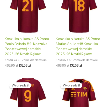
468,95 zł.
132,58 zł.
468,95 zł.
132,58 zł.
Koszulka piłkarska AS Roma
Koszulka piłkarska AS Roma
Paulo Dybala #21 Koszulka
Matias Soule #18 Koszulka
Podstawowej damskie
Podstawowej damskie
2025-26 Krótki Rękaw
2025-26 Krótki Rękaw
Koszulka AS Roma dla damskie
Koszulka AS Roma dla damskie
468,95
zł
132,58
zł
468,95
zł
132,58
zł
Pierwotna
Aktualna
Pierwotna
Aktualna
cena
cena
cena
cena
Wyprzedaż!
Wyprzedaż!
wynosiła:
wynosi:
wynosiła:
wynosi:
468,95 zł.
132,58 zł.
468,95 zł.
132,58 zł.