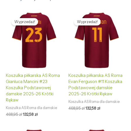
Pierwotna
Aktualna
Pierwotna
Aktualna
cena
cena
cena
cena
Wyprzedaż!
Wyprzedaż!
wynosiła:
wynosi:
wynosiła:
wynosi:
468,95 zł.
132,58 zł.
468,95 zł.
132,58 zł.
Koszulka piłkarska AS Roma
Koszulka piłkarska AS Roma
Gianluca Mancini #23
Evan Ferguson #11 Koszulka
Koszulka Podstawowej
Podstawowej damskie
damskie 2025-26 Krótki
2025-26 Krótki Rękaw
Rękaw
Koszulka AS Roma dla damskie
Koszulka AS Roma dla damskie
468,95
zł
132,58
zł
468,95
zł
132,58
zł