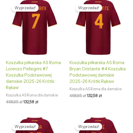
Pierwotna
Aktualna
Pierwotna
Aktualna
cena
cena
cena
cena
Wyprzedaż!
Wyprzedaż!
wynosiła:
wynosi:
wynosiła:
wynosi:
468,95 zł.
132,58 zł.
468,95 zł.
132,58 zł.
Koszulka piłkarska AS Roma
Koszulka piłkarska AS Roma
Lorenzo Pellegrini #7
Bryan Cristante #4 Koszulka
Koszulka Podstawowej
Podstawowej damskie
damskie 2025-26 Krótki
2025-26 Krótki Rękaw
Rękaw
Koszulka AS Roma dla damskie
Koszulka AS Roma dla damskie
468,95
zł
132,58
zł
468,95
zł
132,58
zł
Pierwotna
Aktualna
Pierwotna
Aktualna
cena
cena
cena
cena
Wyprzedaż!
Wyprzedaż!
wynosiła:
wynosi:
wynosiła:
wynosi: