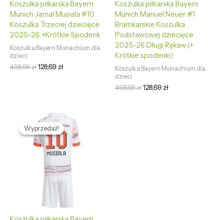
Koszulka piłkarska Bayern
Koszulka piłkarska Bayern
Munich Jamal Musiala #10
Munich Manuel Neuer #1
Koszulka Trzeciej dziecięce
Bramkarskie Koszulka
2025-26 +Krótkie Spodenk
Podstawowej dziecięce
2025-26 Długi Rękaw (+
Koszulka Bayern Monachium dla
Krótkie spodenki)
dzieci
468,68
zł
128,69
zł
Koszulka Bayern Monachium dla
dzieci
468,68
zł
128,69
zł
Pierwotna
Aktualna
cena
cena
Wyprzedaż!
Wyprzedaż!
wynosiła:
wynosi:
468,68 zł.
128,69 zł.
Koszulka piłkarska Bayern