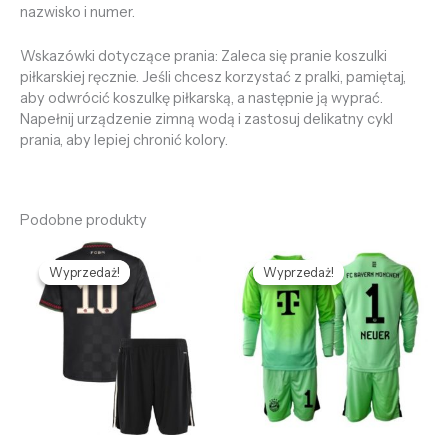
nazwisko i numer.
Wskazówki dotyczące prania: Zaleca się pranie koszulki
piłkarskiej ręcznie. Jeśli chcesz korzystać z pralki, pamiętaj,
aby odwrócić koszulkę piłkarską, a następnie ją wyprać.
Napełnij urządzenie zimną wodą i zastosuj delikatny cykl
prania, aby lepiej chronić kolory.
Podobne produkty
Pierwotna
Aktualna
Pierwotna
Aktualna
cena
cena
cena
cena
Wyprzedaż!
Wyprzedaż!
Wyprzedaż!
Wyprzedaż!
wynosiła:
wynosi:
wynosiła:
wynosi:
468,68 zł.
128,69 zł.
468,68 zł.
128,69 zł.