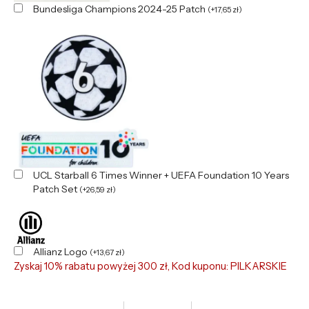
Bundesliga Champions 2024-25 Patch
(
+
17,65
zł
)
UCL Starball 6 Times Winner + UEFA Foundation 10 Years
Patch Set
(
+
26,59
zł
)
Allianz Logo
(
+
13,67
zł
)
Zyskaj 10% rabatu powyżej 300 zł, Kod kuponu: PILKARSKIE