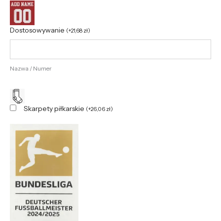
Dostosowywanie
(
+
21,68
zł
)
Nazwa / Numer
Skarpety piłkarskie
(
+
26,06
zł
)