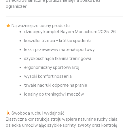
dziecku dynamiczne poruszanie się na boisku bez
ograniczeń.
Najważniejsze cechy produktu
dziecięcy komplet Bayern Monachium 2025-26
koszulka trzecia + krótkie spodenki
lekki i przewiewny materiał sportowy
szybkoschnąca tkanina treningowa
ergonomiczny sportowy krój
wysoki komfort noszenia
trwałe nadruki odporne na pranie
idealny do treningów i meczów
Swoboda ruchu i wydajność
Elastyczna konstrukcja stroju wspiera naturalne ruchy ciała
dziecka, umożliwiając szybkie sprinty, zwroty oraz kontrolę