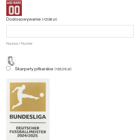
Dostosowywanie
(
+
21,68
zł
)
Nazwa / Numer
Skarpety piłkarskie
(
+
26,06
zł
)