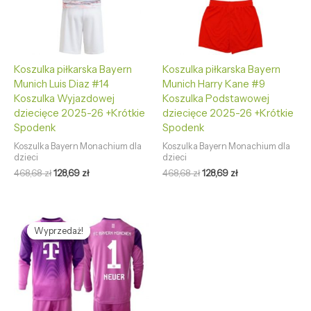
Koszulka piłkarska Bayern
Koszulka piłkarska Bayern
Munich Luis Diaz #14
Munich Harry Kane #9
Koszulka Wyjazdowej
Koszulka Podstawowej
dziecięce 2025-26 +Krótkie
dziecięce 2025-26 +Krótkie
Spodenk
Spodenk
Koszulka Bayern Monachium dla
Koszulka Bayern Monachium dla
dzieci
dzieci
468,68
zł
128,69
zł
468,68
zł
128,69
zł
Pierwotna
Aktualna
cena
cena
Wyprzedaż!
Wyprzedaż!
wynosiła:
wynosi:
468,68 zł.
128,69 zł.