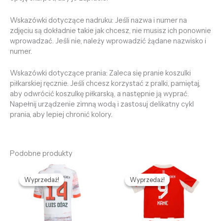
Wskazówki dotyczące nadruku: Jeśli nazwa i numer na
zdjęciu są dokładnie takie jak chcesz, nie musisz ich ponownie
wprowadzać. Jeśli nie, należy wprowadzić żądane nazwisko i
numer.
Wskazówki dotyczące prania: Zaleca się pranie koszulki
piłkarskiej ręcznie. Jeśli chcesz korzystać z pralki, pamiętaj,
aby odwrócić koszulkę piłkarską, a następnie ją wyprać.
Napełnij urządzenie zimną wodą i zastosuj delikatny cykl
prania, aby lepiej chronić kolory.
Podobne produkty
Pierwotna
Aktualna
Pierwotna
Aktualna
cena
cena
cena
cena
Wyprzedaż!
Wyprzedaż!
Wyprzedaż!
Wyprzedaż!
wynosiła:
wynosi:
wynosiła:
wynosi:
468,68 zł.
128,69 zł.
468,68 zł.
128,69 zł.