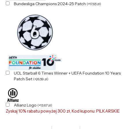
Bundesliga Champions 2024-25 Patch
(
+
17,65
zł
)
UCL Starball 6 Times Winner + UEFA Foundation 10 Years
Patch Set
(
+
26,59
zł
)
Allianz Logo
(
+
13,67
zł
)
Zyskaj 10% rabatu powyżej 300 zł, Kod kuponu: PILKARSKIE