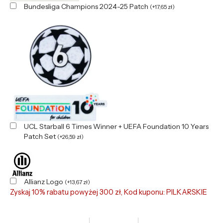
Bundesliga Champions 2024-25 Patch
(
+
17,65
zł
)
UCL Starball 6 Times Winner + UEFA Foundation 10 Years
Patch Set
(
+
26,59
zł
)
Allianz Logo
(
+
13,67
zł
)
Zyskaj 10% rabatu powyżej 300 zł, Kod kuponu: PILKARSKIE