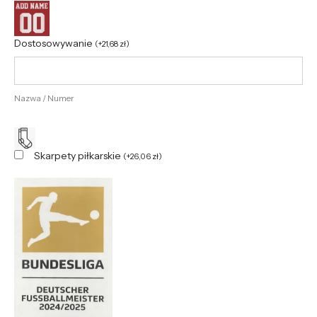
Dostosowywanie
(
+
21,68
zł
)
Nazwa / Numer
Skarpety piłkarskie
(
+
26,06
zł
)