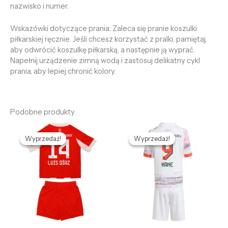
nazwisko i numer.
Wskazówki dotyczące prania: Zaleca się pranie koszulki
piłkarskiej ręcznie. Jeśli chcesz korzystać z pralki, pamiętaj,
aby odwrócić koszulkę piłkarską, a następnie ją wyprać.
Napełnij urządzenie zimną wodą i zastosuj delikatny cykl
prania, aby lepiej chronić kolory.
Podobne produkty
Pierwotna
Aktualna
Pierwotna
Aktualna
cena
cena
cena
cena
Wyprzedaż!
Wyprzedaż!
Wyprzedaż!
Wyprzedaż!
wynosiła:
wynosi:
wynosiła:
wynosi:
468,68 zł.
128,69 zł.
468,68 zł.
128,69 zł.