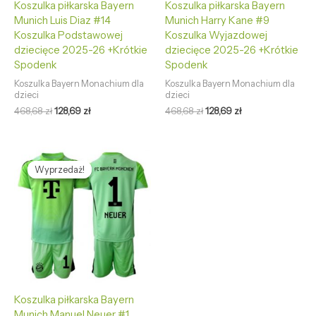
Koszulka piłkarska Bayern
Koszulka piłkarska Bayern
Munich Luis Diaz #14
Munich Harry Kane #9
Koszulka Podstawowej
Koszulka Wyjazdowej
dziecięce 2025-26 +Krótkie
dziecięce 2025-26 +Krótkie
Spodenk
Spodenk
Koszulka Bayern Monachium dla
Koszulka Bayern Monachium dla
dzieci
dzieci
468,68
zł
128,69
zł
468,68
zł
128,69
zł
Pierwotna
Aktualna
cena
cena
Wyprzedaż!
Wyprzedaż!
wynosiła:
wynosi:
468,68 zł.
128,69 zł.
Koszulka piłkarska Bayern
Munich Manuel Neuer #1