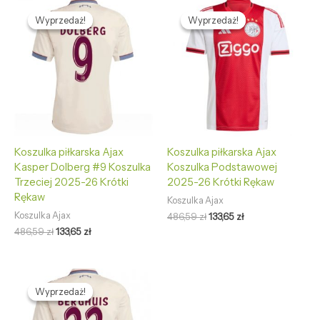
Pierwotna
Aktualna
Pierwotna
Aktualna
cena
cena
cena
cena
Wyprzedaż!
Wyprzedaż!
Wyprzedaż!
Wyprzedaż!
wynosiła:
wynosi:
wynosiła:
wynosi:
486,59 zł.
133,65 zł.
486,59 zł.
133,65 zł.
Koszulka piłkarska Ajax
Koszulka piłkarska Ajax
Kasper Dolberg #9 Koszulka
Koszulka Podstawowej
Trzeciej 2025-26 Krótki
2025-26 Krótki Rękaw
Rękaw
Koszulka Ajax
Koszulka Ajax
486,59
zł
133,65
zł
486,59
zł
133,65
zł
Pierwotna
Aktualna
cena
cena
Wyprzedaż!
Wyprzedaż!
wynosiła:
wynosi:
486,59 zł.
133,65 zł.