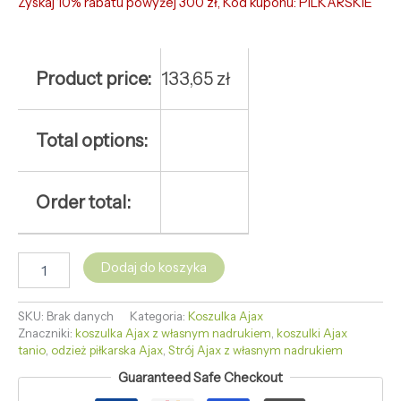
Zyskaj 10% rabatu powyżej 300 zł, Kod kuponu: PILKARSKIE
Product price:
133,65
zł
Total options:
Order total:
Dodaj do koszyka
SKU:
Brak danych
Kategoria:
Koszulka Ajax
Znaczniki:
koszulka Ajax z własnym nadrukiem
,
koszulki Ajax
tanio
,
odzież piłkarska Ajax
,
Strój Ajax z własnym nadrukiem
Guaranteed Safe Checkout