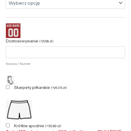
Dostosowywanie
(
+
21,68
zł
)
Nazwa / Numer
Skarpety piłkarskie
(
+
26,06
zł
)
Krótkie spodnie
(
+
56,89
zł
)