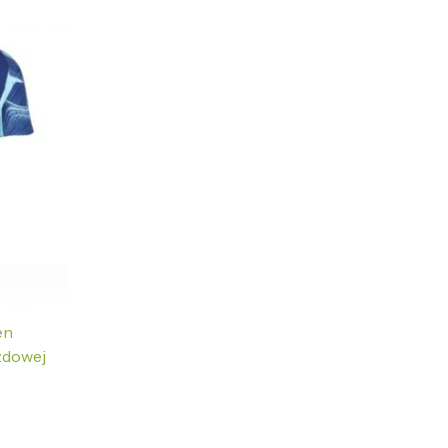
en
zdowej