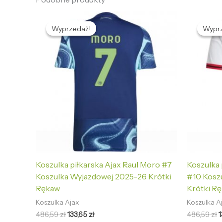
Pierwotna
Aktualna
P
cena
cena
Wyprzedaż!
Wyprzedaż!
Wypr
Wypr
wynosiła:
wynosi:
w
486,59 zł.
133,65 zł.
4
Koszulka piłkarska Ajax Raul Moro #7
Koszulka 
Koszulka Wyjazdowej 2025-26 Krótki
#10 Kosz
Rękaw
Krótki R
Koszulka Ajax
Koszulka A
486,59
zł
133,65
zł
486,59
zł