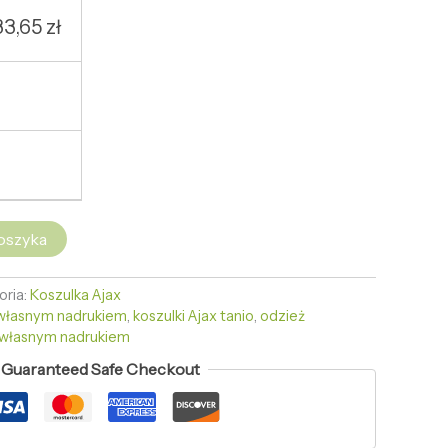
33,65
zł
oszyka
oria:
Koszulka Ajax
 własnym nadrukiem
,
koszulki Ajax tanio
,
odzież
z własnym nadrukiem
Guaranteed Safe Checkout