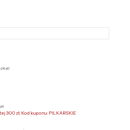
6,06
zł
)
zł
)
żej 300 zł, Kod kuponu: PILKARSKIE