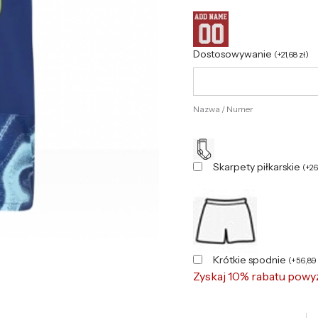
Dostosowywanie
(
+
21,68
zł
)
Nazwa / Numer
Skarpety piłkarskie
(
+
2
Krótkie spodnie
(
+
56,89
Zyskaj 10% rabatu powy