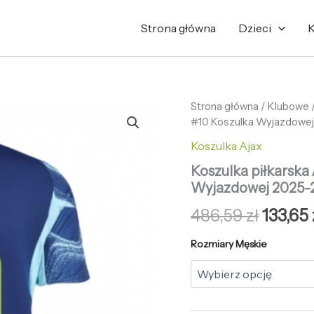
Strona główna
Dzieci
K
ilość
Strona główna
/
Pierw
Klubowe
Koszulka
#10 Koszulka Wyjazdowej
cena
piłkarska
Koszulka Ajax
Ajax
wynosi
Oscar
Koszulka piłkarska
Gloukh
486,59 
Wyjazdowej 2025-2
#10
Koszulka
486,59
zł
133,65
Wyjazdowej
2025-
Rozmiary Męskie
26
Krótki
Rękaw