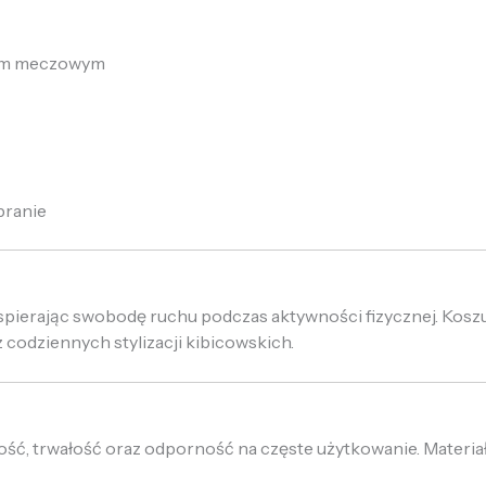
jem meczowym
pranie
spierając swobodę ruchu podczas aktywności fizycznej. Kosz
z codziennych stylizacji kibicowskich.
ość, trwałość oraz odporność na częste użytkowanie. Materiał