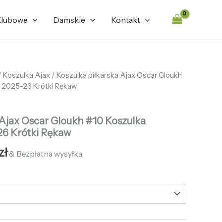
486,59 zł.
133,65 zł.
lubowe
Damskie
Kontakt
otna
/
Koszulka Ajax
Aktualna
/ Koszulka piłkarska Ajax Oscar Gloukh
 2025-26 Krótki Rękaw
cena
ła:
wynosi:
 Ajax Oscar Gloukh #10 Koszulka
zł.
133,65 zł.
6 Krótki Rękaw
zł
& Bezpłatna wysyłka