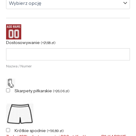
Dostosowywanie
(
+
21,68
zł
)
Nazwa / Numer
Skarpety piłkarskie
(
+
26,06
zł
)
Krótkie spodnie
(
+
56,89
zł
)