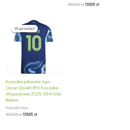
486,59
zł
133,65
zł
Pierwotna
Aktualna
cena
cena
Wyprzedaż!
Wyprzedaż!
wynosiła:
wynosi:
486,59 zł.
133,65 zł.
Koszulka piłkarska Ajax
Oscar Gloukh #10 Koszulka
Wyjazdowej 2025-26 Krótki
Rękaw
Koszulka Ajax
486,59
zł
133,65
zł