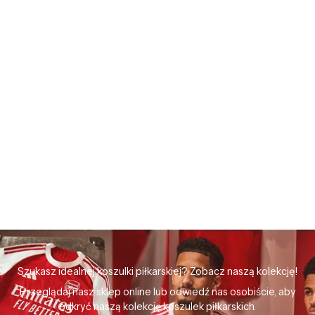
Szukasz idealnej koszulki piłkarskiej? Zobacz naszą kolekcję!
Przeglądaj nasz sklep online lub odwiedź nas osobiście, aby
odkryć naszą kolekcję koszulek piłkarskich.