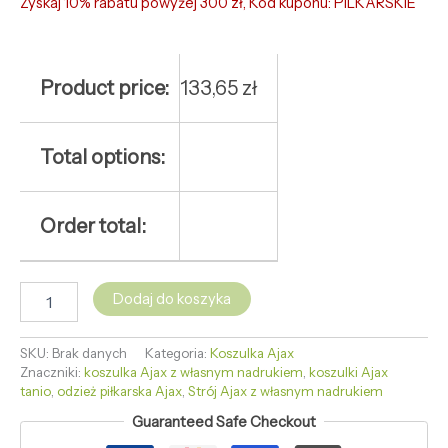
Zyskaj 10% rabatu powyżej 300 zł, Kod kuponu: PILKARSKIE
Product price:
133,65
zł
Total options:
Order total:
Dodaj do koszyka
SKU:
Brak danych
Kategoria:
Koszulka Ajax
Znaczniki:
koszulka Ajax z własnym nadrukiem
,
koszulki Ajax
tanio
,
odzież piłkarska Ajax
,
Strój Ajax z własnym nadrukiem
Guaranteed Safe Checkout