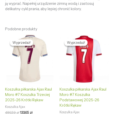
ją wyprać. Napełnij urządzenie zimną wodą i zastosuj
delikatny cykl prania, aby lepiej chronić kolory.
Podobne produkty
Pierwotna
Aktualna
Pierwotna
Aktualna
cena
cena
cena
cena
Wyprzedaż!
Wyprzedaż!
Wyprzedaż!
Wyprzedaż!
wynosiła:
wynosi:
wynosiła:
wynosi:
486,59 zł.
133,65 zł.
486,59 zł.
133,65 zł.
Koszulka piłkarska Ajax Raul
Koszulka piłkarska Ajax Raul
Moro #7 Koszulka Trzeciej
Moro #7 Koszulka
2025-26 Krótki Rękaw
Podstawowej 2025-26
Krótki Rękaw
Koszulka Ajax
Koszulka Ajax
486,59
zł
133,65
zł