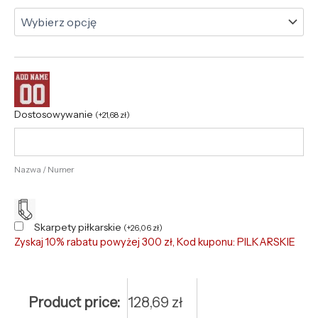
Dostosowywanie
(
+
21,68
zł
)
Nazwa / Numer
Skarpety piłkarskie
(
+
26,06
zł
)
Zyskaj 10% rabatu powyżej 300 zł, Kod kuponu: PILKARSKIE
Product price:
128,69
zł