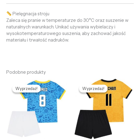
Pielęgnacja stroju
Zaleca się pranie w temperaturze do 30°C oraz suszenie w
naturalnych warunkach. Unikać używania wybielaczy i
wysokotemperaturowego suszenia, aby zachować jakość
materiału i trwałość nadruków.
Podobne produkty
Pierwotna
Aktualna
Pierwotna
Aktualna
cena
cena
cena
cena
Wyprzedaż!
Wyprzedaż!
Wyprzedaż!
Wyprzedaż!
wynosiła:
wynosi:
wynosiła:
wynosi:
469,85 zł.
128,69 zł.
469,85 zł.
128,69 zł.