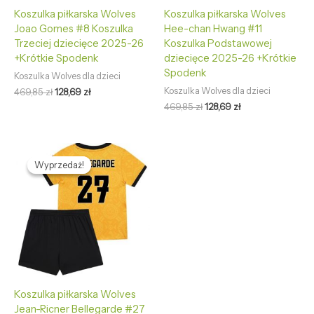
Koszulka piłkarska Wolves
Koszulka piłkarska Wolves
Joao Gomes #8 Koszulka
Hee-chan Hwang #11
Trzeciej dziecięce 2025-26
Koszulka Podstawowej
+Krótkie Spodenk
dziecięce 2025-26 +Krótkie
Spodenk
Koszulka Wolves dla dzieci
Koszulka Wolves dla dzieci
469,85
zł
128,69
zł
469,85
zł
128,69
zł
Pierwotna
Aktualna
cena
cena
Wyprzedaż!
Wyprzedaż!
wynosiła:
wynosi:
469,85 zł.
128,69 zł.
Koszulka piłkarska Wolves
Jean-Ricner Bellegarde #27