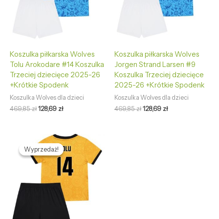
Koszulka piłkarska Wolves
Koszulka piłkarska Wolves
Tolu Arokodare #14 Koszulka
Jorgen Strand Larsen #9
Trzeciej dziecięce 2025-26
Koszulka Trzeciej dziecięce
+Krótkie Spodenk
2025-26 +Krótkie Spodenk
Koszulka Wolves dla dzieci
Koszulka Wolves dla dzieci
469,85
zł
128,69
zł
469,85
zł
128,69
zł
Pierwotna
Aktualna
cena
cena
Wyprzedaż!
Wyprzedaż!
wynosiła:
wynosi:
469,85 zł.
128,69 zł.