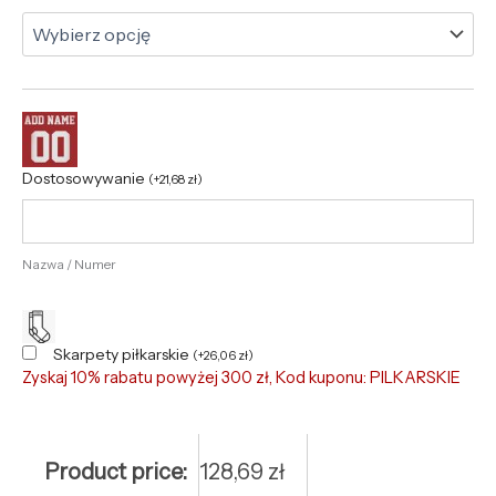
Dostosowywanie
(
+
21,68
zł
)
Nazwa / Numer
Skarpety piłkarskie
(
+
26,06
zł
)
Zyskaj 10% rabatu powyżej 300 zł, Kod kuponu: PILKARSKIE
Product price:
128,69
zł