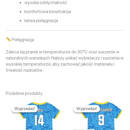
wysoka oddychalność
komfortowa konstrukcja
łatwa pielęgnacja
Pielęgnacja
Zaleca się pranie w temperaturze do 30°C oraz suszenie w
naturalnych warunkach. Należy unikać wybielaczy i suszenia w
wysokiej temperaturze, aby zachować jakość materiału i
trwałość nadruków.
Podobne produkty
Pierwotna
Aktualna
Pierwotna
Aktualna
cena
cena
cena
cena
Wyprzedaż!
Wyprzedaż!
Wyprzedaż!
Wyprzedaż!
wynosiła:
wynosi:
wynosiła:
wynosi:
469,85 zł.
128,69 zł.
469,85 zł.
128,69 zł.