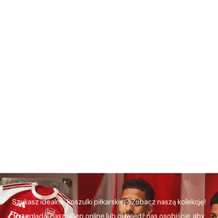
Szukasz idealnej koszulki piłkarskiej? Zobacz naszą kolekcję!
Przeglądaj nasz sklep online lub odwiedź nas osobiście, aby