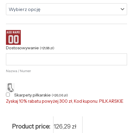
Dostosowywanie
(
+
21,68
zł
)
Nazwa / Numer
Skarpety piłkarskie
(
+
26,06
zł
)
Zyskaj 10% rabatu powyżej 300 zł, Kod kuponu: PILKARSKIE
Product price:
126,29
zł