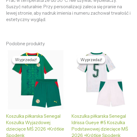
Prać w temperaturze do 30°C. Nie używać wybielaczy.
Suszyć naturalnie. Przy personalizacji zaleca się pranie na
lewej stronie, aby nadruk imienia i numeru zachował trwałość i
estetyczny wygląd.
Podobne produkty
Pierwotna
Aktualna
Pierwotna
Aktualna
cena
cena
cena
cena
Wyprzedaż!
Wyprzedaż!
Wyprzedaż!
Wyprzedaż!
wynosiła:
wynosi:
wynosiła:
wynosi:
465,89 zł.
126,29 zł.
465,89 zł.
126,29 zł.
Koszulka piłkarska Senegal
Koszulka piłkarska Senegal
Koszulka Wyjazdowej
Idrissa Gueye #5 Koszulka
dziecięce MŚ 2026 +Krótkie
Podstawowej dziecięce MŚ
Spodenk
2026 +Krótkie Spodenk