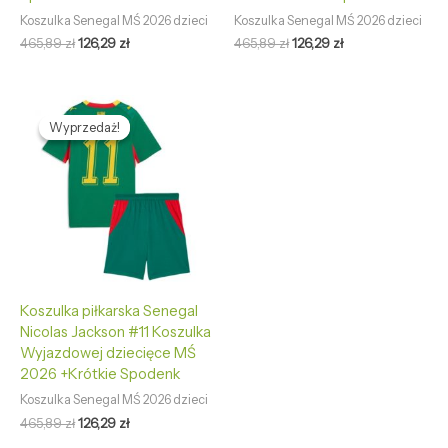
Koszulka Senegal MŚ 2026 dzieci
Koszulka Senegal MŚ 2026 dzieci
465,89
zł
126,29
zł
465,89
zł
126,29
zł
Pierwotna
Aktualna
cena
cena
Wyprzedaż!
Wyprzedaż!
wynosiła:
wynosi:
465,89 zł.
126,29 zł.
Koszulka piłkarska Senegal
Nicolas Jackson #11 Koszulka
Wyjazdowej dziecięce MŚ
2026 +Krótkie Spodenk
Koszulka Senegal MŚ 2026 dzieci
465,89
zł
126,29
zł