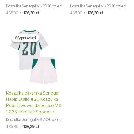
Koszulka Senegal MŚ 2026 dzieci
Koszulka Senegal MŚ 2026 dzieci
465,89
zł
126,29
zł
465,89
zł
126,29
zł
Pierwotna
Aktualna
cena
cena
Wyprzedaż!
Wyprzedaż!
wynosiła:
wynosi:
465,89 zł.
126,29 zł.
Koszulka piłkarska Senegal
Habib Diallo #20 Koszulka
Podstawowej dziecięce MŚ
2026 +Krótkie Spodenk
Koszulka Senegal MŚ 2026 dzieci
465,89
zł
126,29
zł