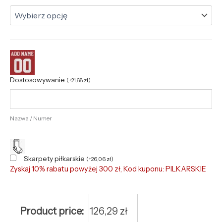
Dostosowywanie
(
+
21,68
zł
)
Nazwa / Numer
Skarpety piłkarskie
(
+
26,06
zł
)
Zyskaj 10% rabatu powyżej 300 zł, Kod kuponu: PILKARSKIE
Product price:
126,29
zł