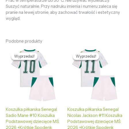
Prać w temperaturze do 30°C. Nie używać wybielaczy.
Suszyć naturalnie. Przy nadruku imienia i numeru zaleca się
pranie na lewej stronie, aby zachować trwałość i estetyczny
wygląd.
Podobne produkty
Pierwotna
Aktualna
Pierwotna
Aktualna
cena
cena
cena
cena
Wyprzedaż!
Wyprzedaż!
Wyprzedaż!
Wyprzedaż!
wynosiła:
wynosi:
wynosiła:
wynosi:
465,89 zł.
126,29 zł.
465,89 zł.
126,29 zł.
Koszulka piłkarska Senegal
Koszulka piłkarska Senegal
Sadio Mane #10 Koszulka
Nicolas Jackson #11 Koszulka
Podstawowej dziecięce MŚ
Podstawowej dziecięce MŚ
2026 +Krótkie Spodenk
2026 +Krótkie Spodenk