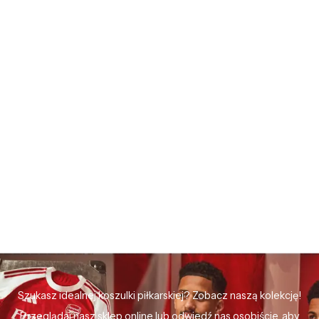
Szukasz idealnej koszulki piłkarskiej? Zobacz naszą kolekcję!
Przeglądaj nasz sklep online lub odwiedź nas osobiście, aby