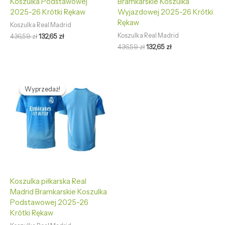
Koszulka Podstawowej
Bramkarskie Koszulka
2025-26 Krótki Rękaw
Wyjazdowej 2025-26 Krótki
Rękaw
Koszulka Real Madrid
Koszulka Real Madrid
436,59
zł
132,65
zł
436,59
zł
132,65
zł
Pierwotna
Aktualna
cena
cena
Wyprzedaż!
Wyprzedaż!
wynosiła:
wynosi:
436,59 zł.
132,65 zł.
Koszulka piłkarska Real
Madrid Bramkarskie Koszulka
Podstawowej 2025-26
Krótki Rękaw