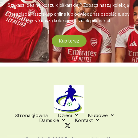
Szukasz idealnej koszulki piłkarskiej? Zobacz naszą kolekcję!
Przeglądaj nasz sklep online lub odwiedź nas osobiście, aby
odkryć naszą kolekcję koszulek piłkarskich.
Kup teraz
Strona główna
Dzieci
Klubowe
Damskie
Kontakt