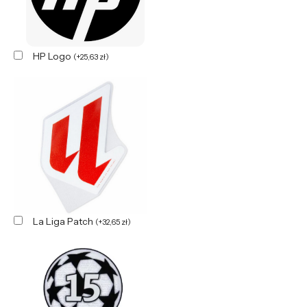
HP Logo
(
+
25,63
zł
)
La Liga Patch
(
+
32,65
zł
)