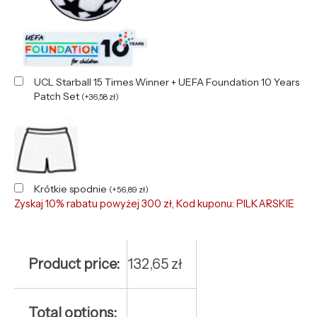
UCL Starball 15 Times Winner + UEFA Foundation 10 Years
Patch Set
(
+
36,58
zł
)
Krótkie spodnie
(
+
56,89
zł
)
Zyskaj 10% rabatu powyżej 300 zł, Kod kuponu: PILKARSKIE
Product price:
132,65
zł
Total options: