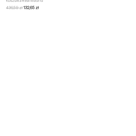
Koszulka Real Madrid
436,59
zł
132,65
zł