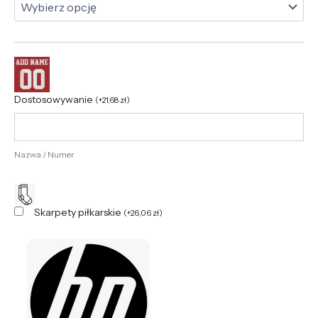
Dostosowywanie
(
+
21,68
zł
)
Nazwa / Numer
Skarpety piłkarskie
(
+
26,06
zł
)