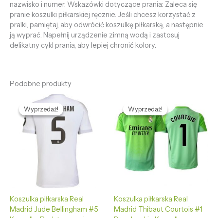
nazwisko i numer. Wskazówki dotyczące prania: Zaleca się
pranie koszulki piłkarskiej ręcznie. Jeśli chcesz korzystać z
pralki, pamiętaj, aby odwrócić koszulkę piłkarską, a następnie
ją wyprać. Napełnij urządzenie zimną wodą i zastosuj
delikatny cykl prania, aby lepiej chronić kolory.
Podobne produkty
Pierwotna
Aktualna
Pierwotna
Aktualna
cena
cena
cena
cena
Wyprzedaż!
Wyprzedaż!
Wyprzedaż!
Wyprzedaż!
wynosiła:
wynosi:
wynosiła:
wynosi:
436,59 zł.
132,65 zł.
436,59 zł.
132,65 zł.
Koszulka piłkarska Real
Koszulka piłkarska Real
Madrid Jude Bellingham #5
Madrid Thibaut Courtois #1