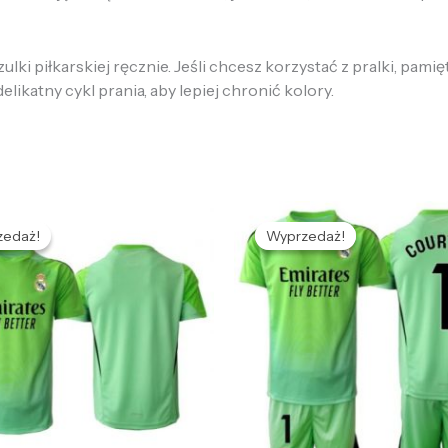
ki piłkarskiej ręcznie. Jeśli chcesz korzystać z pralki, pamię
likatny cykl prania, aby lepiej chronić kolory.
ierwotna
Aktualna
Pierwotna
Aktualna
ena
cena
cena
cena
zedaż!
zedaż!
Wyprzedaż!
Wyprzedaż!
ynosiła:
wynosi:
wynosiła:
wynosi:
36,59 zł.
132,65 zł.
469,58 zł.
128,66 zł.