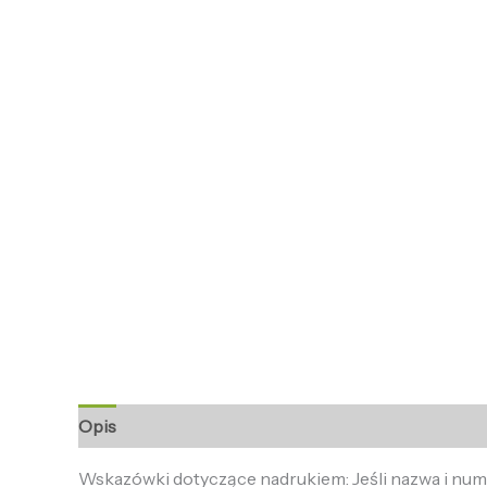
Opis
Informacje dodatkowe
Opinie (0)
Wskazówki dotyczące nadrukiem: Jeśli nazwa i numer