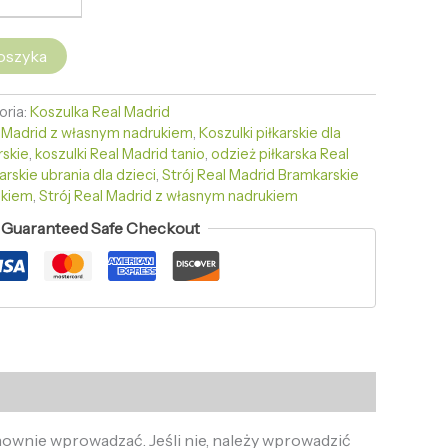
oszyka
oria:
Koszulka Real Madrid
l Madrid z własnym nadrukiem
,
Koszulki piłkarskie dla
rskie
,
koszulki Real Madrid tanio
,
odzież piłkarska Real
rskie ubrania dla dzieci
,
Strój Real Madrid Bramkarskie
ukiem
,
Strój Real Madrid z własnym nadrukiem
Guaranteed Safe Checkout
onownie wprowadzać. Jeśli nie, należy wprowadzić