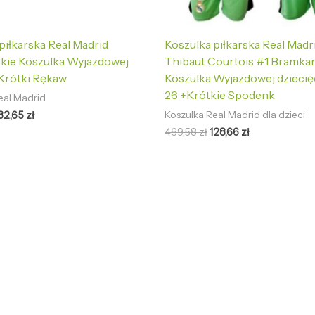
piłkarska Real Madrid
Koszulka piłkarska Real Madr
kie Koszulka Wyjazdowej
Thibaut Courtois #1 Bramkar
Krótki Rękaw
Koszulka Wyjazdowej dzieci
26 +Krótkie Spodenk
eal Madrid
32,65
zł
Koszulka Real Madrid dla dzieci
469,58
zł
128,66
zł