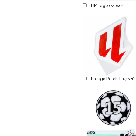
HP Logo
(
+
25,63
zł
)
La Liga Patch
(
+
32,65
zł
)