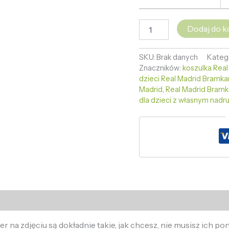
Dodaj do k
SKU:
Brak danych
Kateg
Znaczników:
koszulka Rea
dzieci Real Madrid Bramka
Madrid
,
Real Madrid Bramka
dla dzieci z własnym nadr
 na zdjęciu są dokładnie takie, jak chcesz, nie musisz ich p