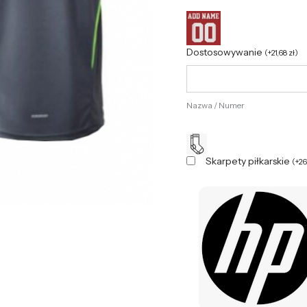
Dostosowywanie
(
+
21,68
zł
)
Nazwa / Numer
Skarpety piłkarskie
(
+
2