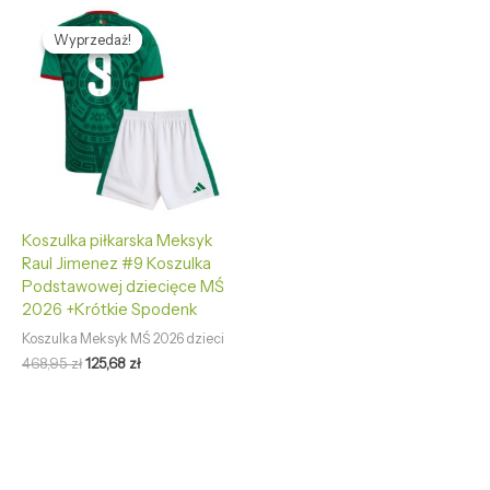
Pierwotna
Aktualna
cena
cena
Wyprzedaż!
Wyprzedaż!
wynosiła:
wynosi:
468,95 zł.
125,68 zł.
Koszulka piłkarska Meksyk
Raul Jimenez #9 Koszulka
Podstawowej dziecięce MŚ
2026 +Krótkie Spodenk
Koszulka Meksyk MŚ 2026 dzieci
468,95
zł
125,68
zł