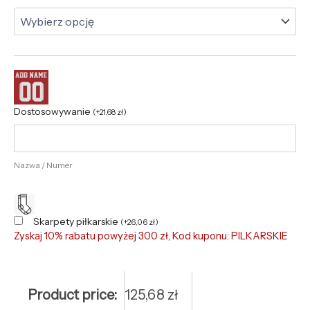
Dostosowywanie
(
+
21,68
zł
)
Nazwa / Numer
Skarpety piłkarskie
(
+
26,06
zł
)
Zyskaj 10% rabatu powyżej 300 zł, Kod kuponu: PILKARSKIE
Product price:
125,68
zł