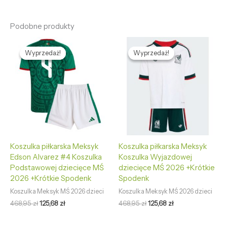
Podobne produkty
Pierwotna
Aktualna
Pierwotna
Aktualna
cena
cena
cena
cena
Wyprzedaż!
Wyprzedaż!
Wyprzedaż!
Wyprzedaż!
wynosiła:
wynosi:
wynosiła:
wynosi:
468,95 zł.
125,68 zł.
468,95 zł.
125,68 zł.
Koszulka piłkarska Meksyk
Koszulka piłkarska Meksyk
Edson Alvarez #4 Koszulka
Koszulka Wyjazdowej
Podstawowej dziecięce MŚ
dziecięce MŚ 2026 +Krótkie
2026 +Krótkie Spodenk
Spodenk
Koszulka Meksyk MŚ 2026 dzieci
Koszulka Meksyk MŚ 2026 dzieci
468,95
zł
125,68
zł
468,95
zł
125,68
zł