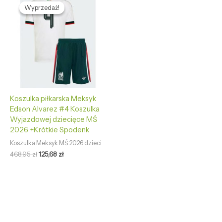
cena
cena
Wyprzedaż!
Wyprzedaż!
wynosiła:
wynosi:
468,95 zł.
125,68 zł.
Koszulka piłkarska Meksyk
Edson Alvarez #4 Koszulka
Wyjazdowej dziecięce MŚ
2026 +Krótkie Spodenk
Koszulka Meksyk MŚ 2026 dzieci
468,95
zł
125,68
zł