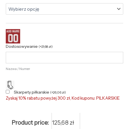
Dostosowywanie
(
+
21,68
zł
)
Nazwa / Numer
Skarpety piłkarskie
(
+
26,06
zł
)
Zyskaj 10% rabatu powyżej 300 zł, Kod kuponu: PILKARSKIE
Product price:
125,68
zł