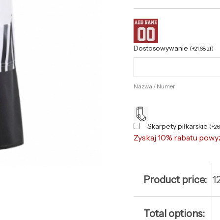
Dostosowywanie
(
+
21,68
zł
)
Nazwa / Numer
Skarpety piłkarskie
(
+
2
Zyskaj 10% rabatu powy
Product price:
1
Total options: