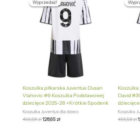
Wyprzedaż!
Wyprzedaż!
Wypr
Wypr
wynosiła:
wynosi:
w
466,58 zł.
128,65 zł.
4
Koszulka piłkarska Juventus Dusan
Koszulka 
Vlahovic #9 Koszulka Podstawowej
David #3
dziecięce 2025-26 +Krótkie Spodenk
dziecięc
Koszulka Juventus dla dzieci
Koszulka Ju
466,58
zł
128,65
zł
466,58
zł