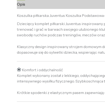
Opis
Informacje dodatkowe
Opinie (0)
Koszulka piłkarska Juventus Koszulka Podstawowa 
Dziecięcy komplet piłkarski Juventus inspirowany
trenować i grać w barwach swojego ulubionego klu
swobodę ruchów podczas treningów, meczów oraz 
Klasyczny design inspirowany strojem domowym dr
dopasowuje się do sylwetki dziecka, wspierając nat
Komfort i oddychalność
Komplet wykonany został z lekkiego, oddychająceg
intensywnego wysiłku fizycznego. Szybkoschnąca tk
Krótkie spodenki z elastycznym pasem zapewniają 