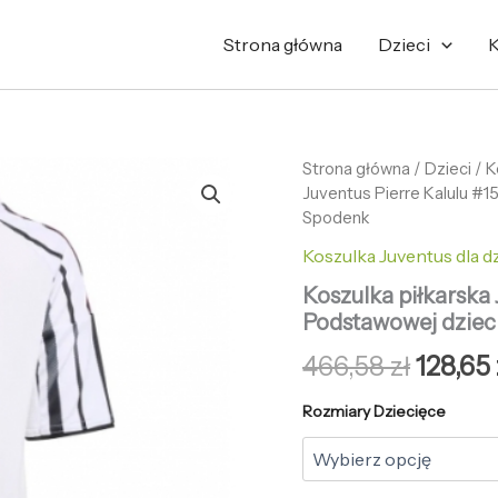
Strona główna
Dzieci
K
ilość
Strona główna
/
Pierw
Dzieci
/
K
Koszulka
Juventus Pierre Kalulu #
cena
piłkarska
Spodenk
Juventus
wynosi
Koszulka Juventus dla dz
Pierre
Kalulu
466,58 
Koszulka piłkarska 
#15
Podstawowej dziec
Koszulka
Podstawowej
466,58
zł
128,65
dziecięce
2025-
Rozmiary Dziecięce
26
+Krótkie
Spodenk