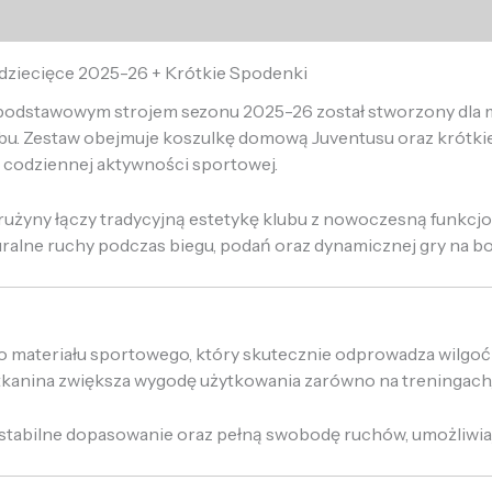
dziecięce 2025-26 + Krótkie Spodenki
 podstawowym strojem sezonu 2025-26 został stworzony dla m
bu. Zestaw obejmuje koszulkę domową Juventusu oraz krótkie
codziennej aktywności sportowej.
użyny łączy tradycyjną estetykę klubu z nowoczesną funkcj
uralne ruchy podczas biegu, podań oraz dynamicznej gry na bo
o materiału sportowego, który skutecznie odprowadza wilgo
anina zwiększa wygodę użytkowania zarówno na treningach, j
stabilne dopasowanie oraz pełną swobodę ruchów, umożliwia