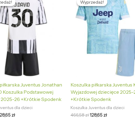
zedaż!
zedaż!
Wyprzedaż!
Wyprzedaż!
ynosiła:
wynosi:
wynosiła:
wynosi:
66,58 zł.
128,65 zł.
466,58 zł.
128,65 zł.
piłkarska Juventus Jonathan
Koszulka piłkarska Juventus 
0 Koszulka Podstawowej
Wyjazdowej dziecięce 2025-
e 2025-26 +Krótkie Spodenk
+Krótkie Spodenk
ventus dla dzieci
Koszulka Juventus dla dzieci
128,65
zł
466,58
zł
128,65
zł