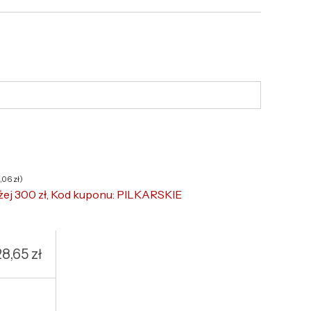
6,06
zł
)
żej 300 zł, Kod kuponu: PILKARSKIE
28,65
zł