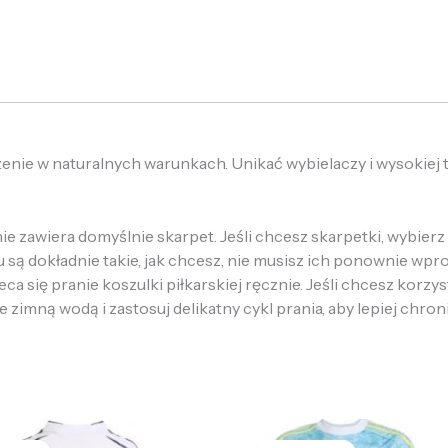
zenie w naturalnych warunkach. Unikać wybielaczy i wysokiej
e zawiera domyślnie skarpet. Jeśli chcesz skarpetki, wybierz 
u są dokładnie takie, jak chcesz, nie musisz ich ponownie wpr
a się pranie koszulki piłkarskiej ręcznie. Jeśli chcesz korzys
e zimną wodą i zastosuj delikatny cykl prania, aby lepiej chron
ierwotna
Aktualna
Pierwotna
Aktualna
cena
cena
cena
cena