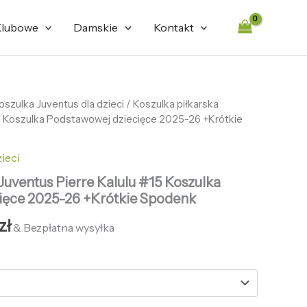
lubowe
Damskie
Kontakt
otna
oszulka Juventus dla dzieci
Aktualna
/ Koszulka piłkarska
15 Koszulka Podstawowej dziecięce 2025-26 +Krótkie
cena
ła:
wynosi:
ieci
zł.
128,65 zł.
Juventus Pierre Kalulu #15 Koszulka
ięce 2025-26 +Krótkie Spodenk
zł
& Bezpłatna wysyłka