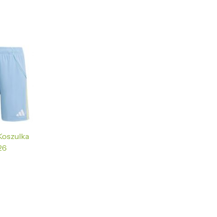
Koszulka
26