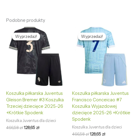
Podobne produkty
Pierwotna
Aktualna
Pierwotna
Aktualna
cena
cena
cena
cena
Wyprzedaż!
Wyprzedaż!
Wyprzedaż!
Wyprzedaż!
wynosiła:
wynosi:
wynosiła:
wynosi:
466,58 zł.
128,65 zł.
466,58 zł.
128,65 zł.
Koszulka piłkarska Juventus
Koszulka piłkarska Juventus
Gleison Bremer #3 Koszulka
Francisco Conceicao #7
Trzeciej dziecięce 2025-26
Koszulka Wyjazdowej
+Krótkie Spodenk
dziecięce 2025-26 +Krótkie
Spodenk
Koszulka Juventus dla dzieci
Koszulka Juventus dla dzieci
466,58
zł
128,65
zł
466,58
zł
128,65
zł