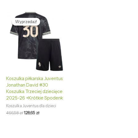
Pierwotna
Aktualna
cena
cena
Wyprzedaż!
Wyprzedaż!
wynosiła:
wynosi:
466,58 zł.
128,65 zł.
Koszulka piłkarska Juventus
Jonathan David #30
Koszulka Trzeciej dziecięce
2025-26 +Krótkie Spodenk
Koszulka Juventus dla dzieci
466,58
zł
128,65
zł