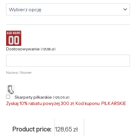
Dostosowywanie
(
+
21,68
zł
)
Nazwa / Numer
Skarpety piłkarskie
(
+
26,06
zł
)
Zyskaj 10% rabatu powyżej 300 zł, Kod kuponu: PILKARSKIE
Product price:
128,65
zł