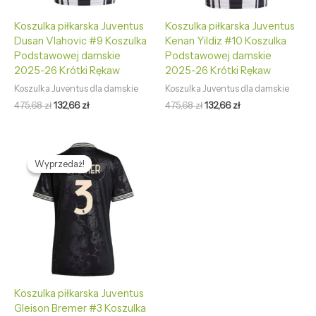
Koszulka piłkarska Juventus
Koszulka piłkarska Juventus
Dusan Vlahovic #9 Koszulka
Kenan Yildiz #10 Koszulka
Podstawowej damskie
Podstawowej damskie
2025-26 Krótki Rękaw
2025-26 Krótki Rękaw
Koszulka Juventus dla damskie
Koszulka Juventus dla damskie
475,68
zł
132,66
zł
475,68
zł
132,66
zł
Pierwotna
Aktualna
cena
cena
Wyprzedaż!
Wyprzedaż!
wynosiła:
wynosi:
475,68 zł.
132,66 zł.
Koszulka piłkarska Juventus
Gleison Bremer #3 Koszulka