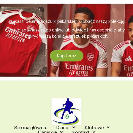
Szukasz idealnej koszulki piłkarskiej? Zobacz naszą kolekcję!
Przeglądaj nasz sklep online lub odwiedź nas osobiście, aby
odkryć naszą kolekcję koszulek piłkarskich.
Kup teraz
Strona główna
Dzieci
Klubowe
Damskie
Kontakt