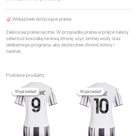
Wskazówki dotyczące prania
Zaleca się pranie ręczne. W przypadku prania w pralce należy
odwrócić koszulkę na lewą stronę, użyć zimnej wody oraz
delikatnego programu, aby skutecznie chronić kolory i
nadruki.
Podobne produkty
Pierwotna
Aktualna
Pierwotna
Aktualna
cena
cena
cena
cena
Wyprzedaż!
Wyprzedaż!
Wyprzedaż!
Wyprzedaż!
wynosiła:
wynosi:
wynosiła:
wynosi:
475,68 zł.
132,66 zł.
475,68 zł.
132,66 zł.