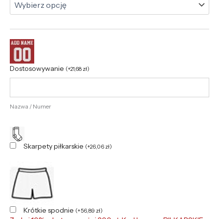
Dostosowywanie
(
+
21,68
zł
)
Nazwa / Numer
Skarpety piłkarskie
(
+
26,06
zł
)
Krótkie spodnie
(
+
56,89
zł
)