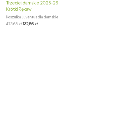
Trzeciej damskie 2025-26
Krótki Rękaw
Koszulka Juventus dla damskie
475,68
zł
132,66
zł