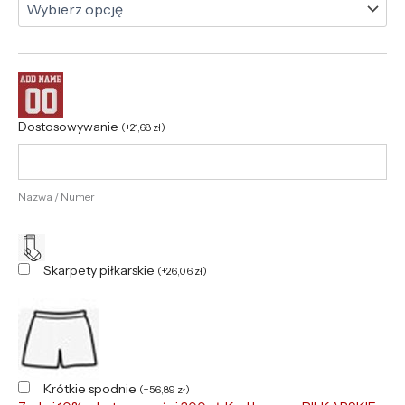
Dostosowywanie
(
+
21,68
zł
)
Nazwa / Numer
Skarpety piłkarskie
(
+
26,06
zł
)
Krótkie spodnie
(
+
56,89
zł
)