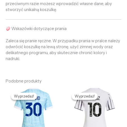
przeciwnym razie możesz wprowadzić własne dane, aby
stworzyć unikalną koszulkę.
Wskazówki dotyczące prania
Zaleca się pranie ręczne. W przypadku prania w pralce należy
odwrócić koszulkę na lewą stronę, użyć zimnej wody oraz
delikatnego programu, aby skutecznie chronić kolory i
nadruki.
Podobne produkty
Pierwotna
Aktualna
Pierwotna
Aktualna
cena
cena
cena
cena
Wyprzedaż!
Wyprzedaż!
Wyprzedaż!
Wyprzedaż!
wynosiła:
wynosi:
wynosiła:
wynosi:
475,68 zł.
132,66 zł.
475,68 zł.
132,66 zł.