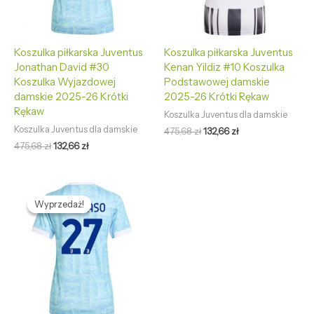
Koszulka piłkarska Juventus
Koszulka piłkarska Juventus
Jonathan David #30
Kenan Yildiz #10 Koszulka
Koszulka Wyjazdowej
Podstawowej damskie
damskie 2025-26 Krótki
2025-26 Krótki Rękaw
Rękaw
Koszulka Juventus dla damskie
Koszulka Juventus dla damskie
475,68
zł
132,66
zł
475,68
zł
132,66
zł
Pierwotna
Aktualna
cena
cena
Wyprzedaż!
Wyprzedaż!
wynosiła:
wynosi:
475,68 zł.
132,66 zł.