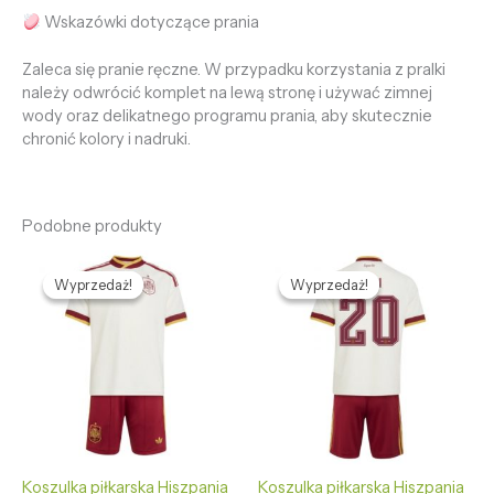
Wskazówki dotyczące prania
Zaleca się pranie ręczne. W przypadku korzystania z pralki
należy odwrócić komplet na lewą stronę i używać zimnej
wody oraz delikatnego programu prania, aby skutecznie
chronić kolory i nadruki.
Podobne produkty
Pierwotna
Aktualna
Pierwotna
Aktualna
cena
cena
cena
cena
Wyprzedaż!
Wyprzedaż!
Wyprzedaż!
Wyprzedaż!
wynosiła:
wynosi:
wynosiła:
wynosi:
468,95 zł.
125,89 zł.
468,95 zł.
125,89 zł.
Koszulka piłkarska Hiszpania
Koszulka piłkarska Hiszpania