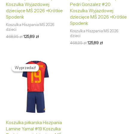
Koszulka Wyjazdowej
Pedri Gonzalez #20
dziecięce MŚ 2026 +Krótkie
Koszulka Wyjazdowej
Spodenk
dziecięce MŚ 2026 +Krótkie
Spodenk
Koszulka Hiszpania MŚ 2026
dzieci
Koszulka Hiszpania MŚ 2026
dzieci
468,95
zł
125,89
zł
468,95
zł
125,89
zł
Pierwotna
Aktualna
cena
cena
Wyprzedaż!
Wyprzedaż!
wynosiła:
wynosi:
468,95 zł.
125,89 zł.
Koszulka piłkarska Hiszpania
Lamine Yamal #19 Koszulka