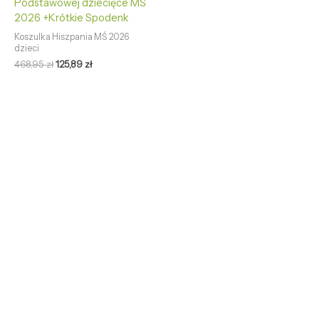
Podstawowej dziecięce MŚ
2026 +Krótkie Spodenk
Koszulka Hiszpania MŚ 2026
dzieci
468,95
zł
125,89
zł