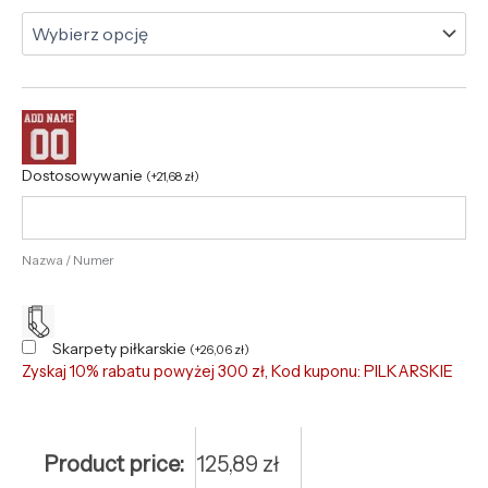
Dostosowywanie
(
+
21,68
zł
)
Nazwa / Numer
Skarpety piłkarskie
(
+
26,06
zł
)
Zyskaj 10% rabatu powyżej 300 zł, Kod kuponu: PILKARSKIE
Product price:
125,89
zł