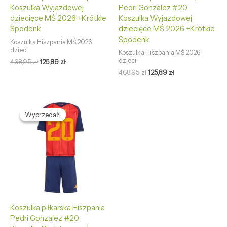
Koszulka Wyjazdowej
Pedri Gonzalez #20
dziecięce MŚ 2026 +Krótkie
Koszulka Wyjazdowej
Spodenk
dziecięce MŚ 2026 +Krótkie
Spodenk
Koszulka Hiszpania MŚ 2026
dzieci
Koszulka Hiszpania MŚ 2026
dzieci
468,95
zł
125,89
zł
468,95
zł
125,89
zł
Pierwotna
Aktualna
cena
cena
Wyprzedaż!
Wyprzedaż!
wynosiła:
wynosi:
468,95 zł.
125,89 zł.
Koszulka piłkarska Hiszpania
Pedri Gonzalez #20