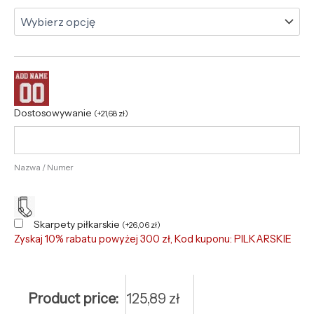
Dostosowywanie
(
+
21,68
zł
)
Nazwa / Numer
Skarpety piłkarskie
(
+
26,06
zł
)
Zyskaj 10% rabatu powyżej 300 zł, Kod kuponu: PILKARSKIE
Product price:
125,89
zł