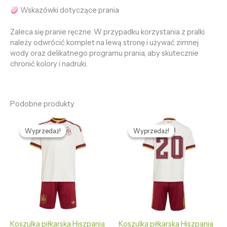
Wskazówki dotyczące prania
Zaleca się pranie ręczne. W przypadku korzystania z pralki
należy odwrócić komplet na lewą stronę i używać zimnej
wody oraz delikatnego programu prania, aby skutecznie
chronić kolory i nadruki.
Podobne produkty
Pierwotna
Aktualna
Pierwotna
Aktualna
cena
cena
cena
cena
Wyprzedaż!
Wyprzedaż!
Wyprzedaż!
Wyprzedaż!
wynosiła:
wynosi:
wynosiła:
wynosi:
468,95 zł.
125,89 zł.
468,95 zł.
125,89 zł.
Koszulka piłkarska Hiszpania
Koszulka piłkarska Hiszpania