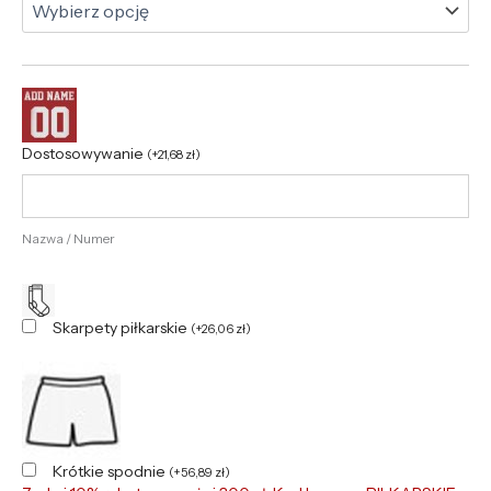
Dostosowywanie
(
+
21,68
zł
)
Nazwa / Numer
Skarpety piłkarskie
(
+
26,06
zł
)
Krótkie spodnie
(
+
56,89
zł
)