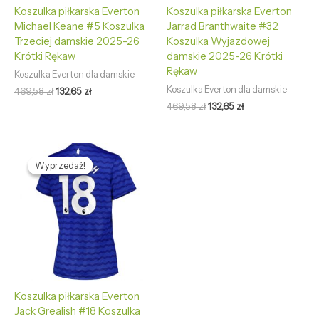
Koszulka piłkarska Everton
Koszulka piłkarska Everton
Michael Keane #5 Koszulka
Jarrad Branthwaite #32
Trzeciej damskie 2025-26
Koszulka Wyjazdowej
Krótki Rękaw
damskie 2025-26 Krótki
Rękaw
Koszulka Everton dla damskie
Koszulka Everton dla damskie
469,58
zł
132,65
zł
469,58
zł
132,65
zł
Pierwotna
Aktualna
cena
cena
Wyprzedaż!
Wyprzedaż!
wynosiła:
wynosi:
469,58 zł.
132,65 zł.
Koszulka piłkarska Everton
Jack Grealish #18 Koszulka