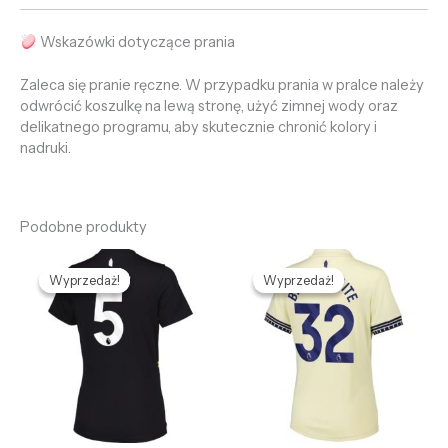
Wskazówki dotyczące prania
Zaleca się pranie ręczne. W przypadku prania w pralce należy
odwrócić koszulkę na lewą stronę, użyć zimnej wody oraz
delikatnego programu, aby skutecznie chronić kolory i
nadruki.
Podobne produkty
Pierwotna
Aktualna
Pierwotna
Aktualna
cena
cena
cena
cena
Wyprzedaż!
Wyprzedaż!
Wyprzedaż!
Wyprzedaż!
wynosiła:
wynosi:
wynosiła:
wynosi:
469,58 zł.
132,65 zł.
469,58 zł.
132,65 zł.