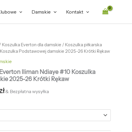
lubowe
Damskie
Kontakt
tna
/
Koszulka Everton dla damskie
Aktualna
/ Koszulka piłkarska
0 Koszulka Podstawowej damskie 2025-26 Krótki Rękaw
cena
amskie
ła:
wynosi:
 Everton Iliman Ndiaye #10 Koszulka
zł.
132,65 zł.
ie 2025-26 Krótki Rękaw
zł
& Bezpłatna wysyłka