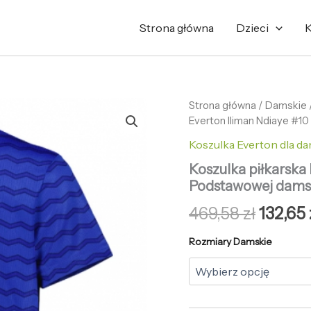
Strona główna
Dzieci
K
ilość
Strona główna
/
Pierwo
Damskie
Koszulka
Everton Iliman Ndiaye #1
cena
piłkarska
Koszulka Everton dla d
Everton
wynosi
Iliman
Koszulka piłkarska
Ndiaye
469,58 
Podstawowej damsk
#10
Koszulka
469,58
zł
132,65
Podstawowej
damskie
Rozmiary Damskie
2025-
26
Krótki
Rękaw