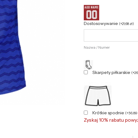
Dostosowywanie
(
+
21,68
zł
)
Nazwa / Numer
Skarpety piłkarskie
(
+
2
Krótkie spodnie
(
+
56,89
Zyskaj 10% rabatu powy