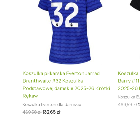
Koszulka piłkarska Everton Jarrad
Koszulka 
Branthwaite #32 Koszulka
Barry #11
Podstawowej damskie 2025-26 Krótki
2025-26 
Rękaw
Koszulka E
469,58
zł
Koszulka Everton dla damskie
469,58
zł
132,65
zł