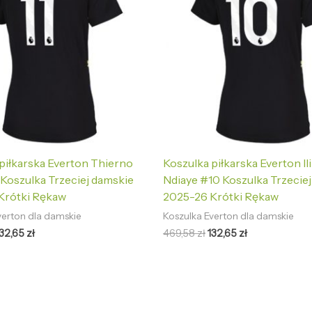
piłkarska Everton Thierno
Koszulka piłkarska Everton I
 Koszulka Trzeciej damskie
Ndiaye #10 Koszulka Trzecie
Krótki Rękaw
2025-26 Krótki Rękaw
verton dla damskie
Koszulka Everton dla damskie
132,65
zł
469,58
zł
132,65
zł