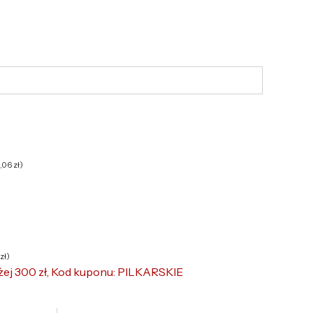
6,06
zł
)
zł
)
żej 300 zł, Kod kuponu: PILKARSKIE