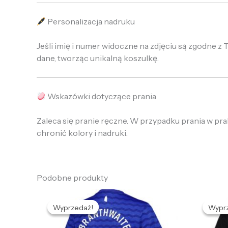
Personalizacja nadruku
Jeśli imię i numer widoczne na zdjęciu są zgodne
dane, tworząc unikalną koszulkę.
Wskazówki dotyczące prania
Zaleca się pranie ręczne. W przypadku prania w pr
chronić kolory i nadruki.
Podobne produkty
Pierwotna
Aktualna
P
cena
cena
Wyprzedaż!
Wyprzedaż!
Wypr
Wypr
wynosiła:
wynosi:
w
469,58 zł.
132,65 zł.
4