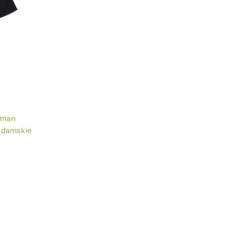
liman
j damskie