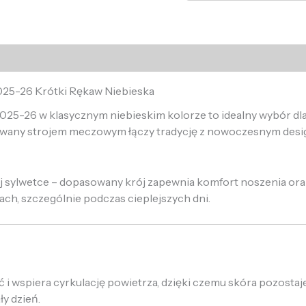
025-26 Krótki Rękaw Niebieska
-26 w klasycznym niebieskim kolorze to idealny wybór dla k
irowany strojem meczowym łączy tradycję z nowoczesnym des
j sylwetce – dopasowany krój zapewnia komfort noszenia oraz 
ach, szczególnie podczas cieplejszych dni.
i wspiera cyrkulację powietrza, dzięki czemu skóra pozostaj
y dzień.