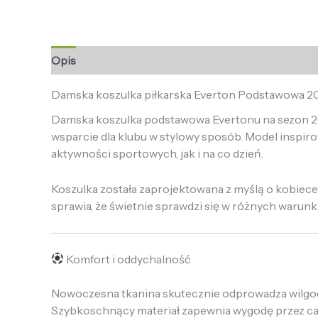
Opis
Informacje dodatkowe
Opinie (0)
Damska koszulka piłkarska Everton Podstawowa 2
Damska koszulka podstawowa Evertonu na sezon 2025
wsparcie dla klubu w stylowy sposób. Model insp
aktywności sportowych, jak i na co dzień.
Koszulka została zaprojektowana z myślą o kobiece
sprawia, że świetnie sprawdzi się w różnych warunk
Komfort i oddychalność
Nowoczesna tkanina skutecznie odprowadza wilgoć 
Szybkoschnący materiał zapewnia wygodę przez cał