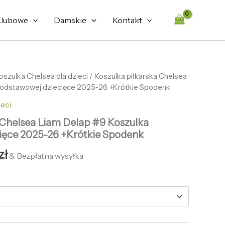
lubowe
Damskie
Kontakt
otna
oszulka Chelsea dla dzieci
Aktualna
/ Koszulka piłkarska Chelsea
Podstawowej dziecięce 2025-26 +Krótkie Spodenk
cena
ieci
ła:
wynosi:
 Chelsea Liam Delap #9 Koszulka
zł.
127,86 zł.
ięce 2025-26 +Krótkie Spodenk
zł
& Bezpłatna wysyłka