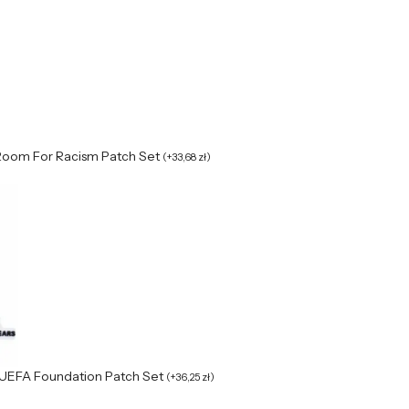
Room For Racism Patch Set
(
+
33,68
zł
)
UEFA Foundation Patch Set
(
+
36,25
zł
)