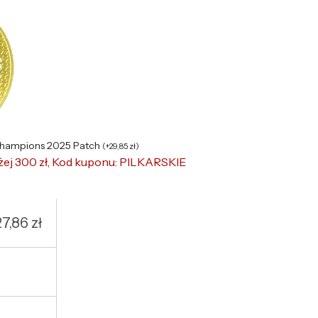
Champions 2025 Patch
(
+
29,85
zł
)
żej 300 zł, Kod kuponu: PILKARSKIE
27,86
zł