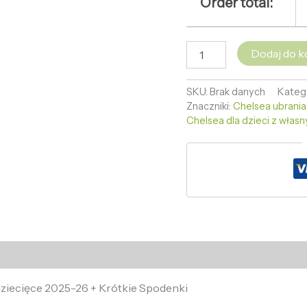
Order total:
Dodaj do k
SKU:
Brak danych
Kateg
Znaczniki:
Chelsea ubrania 
Chelsea dla dzieci z włas
ziecięce 2025-26 + Krótkie Spodenki