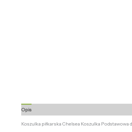
Opis
Informacje dodatkowe
Opinie (0)
Koszulka piłkarska Chelsea Koszulka Podstawowa d