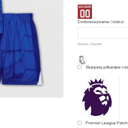
Dostosowywanie
(
+
21,68
zł
)
Nazwa / Numer
Skarpety piłkarskie
(
+
2
Premier League Patc