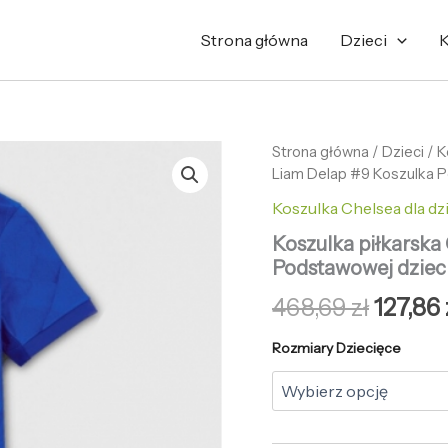
Strona główna
Dzieci
K
ilość
Strona główna
/
Pierw
Dzieci
/
K
Koszulka
Liam Delap #9 Koszulka 
cena
piłkarska
Koszulka Chelsea dla dz
Chelsea
wynosi
Liam
Koszulka piłkarska
Delap
468,69 
Podstawowej dziec
#9
Koszulka
468,69
zł
127,86
Podstawowej
dziecięce
Rozmiary Dziecięce
2025-
26
+Krótkie
Spodenk