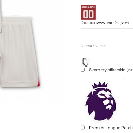
Dostosowywanie
(
+
21,68
zł
)
Nazwa / Numer
Skarpety piłkarskie
(
+
2
Premier League Patc