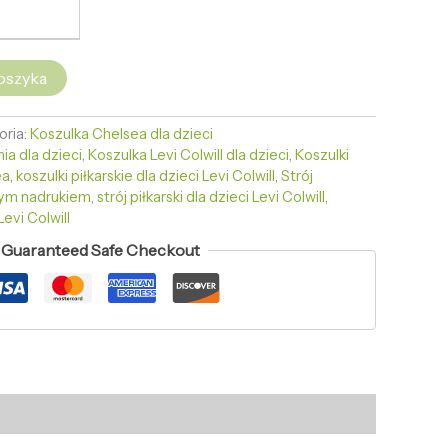
oszyka
oria:
Koszulka Chelsea dla dzieci
ia dla dzieci
,
Koszulka Levi Colwill dla dzieci
,
Koszulki
ea
,
koszulki piłkarskie dla dzieci Levi Colwill
,
Strój
nym nadrukiem
,
strój piłkarski dla dzieci Levi Colwill
,
Levi Colwill
Guaranteed Safe Checkout