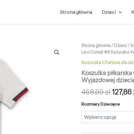
Strona główna
Dzieci
K
ilość
Strona główna
/
Pierw
Dzieci
/
K
Koszulka
Levi Colwill #6 Koszulka
cena
piłkarska
Koszulka Chelsea dla dz
Chelsea
wynosi
Levi
Koszulka piłkarska 
Colwill
468,69 
Wyjazdowej dzieci
#6
Koszulka
468,69
zł
127,86
Wyjazdowej
dziecięce
Rozmiary Dziecięce
2025-
26
+Krótkie
Spodenk