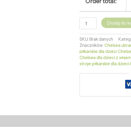
Order total:
Dodaj do k
SKU:
Brak danych
Kateg
Znaczników:
Chelsea ubran
piłkarskie dla dzieci Chels
Chelsea dla dzieci z włas
stroje piłkarskie dla dzieci 