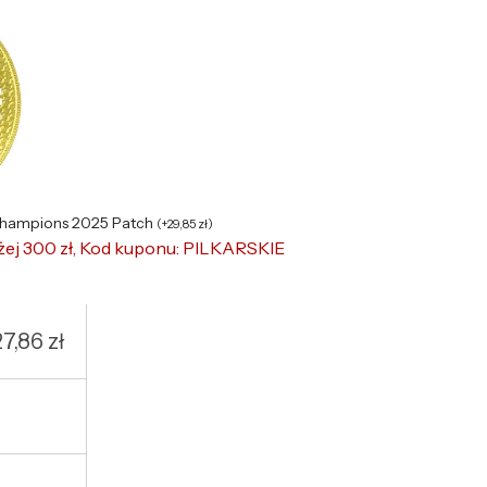
Champions 2025 Patch
(
+
29,85
zł
)
żej 300 zł, Kod kuponu: PILKARSKIE
27,86
zł