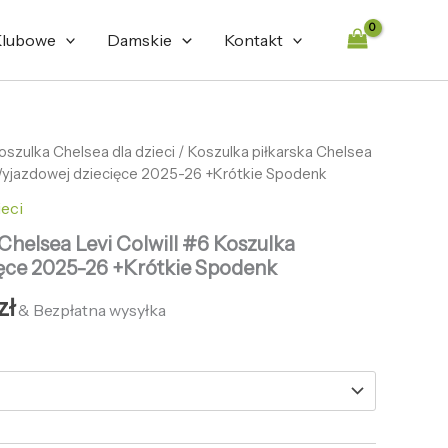
lubowe
Damskie
Kontakt
otna
oszulka Chelsea dla dzieci
Aktualna
/ Koszulka piłkarska Chelsea
 Wyjazdowej dziecięce 2025-26 +Krótkie Spodenk
cena
ieci
ła:
wynosi:
Chelsea Levi Colwill #6 Koszulka
zł.
127,86 zł.
ęce 2025-26 +Krótkie Spodenk
zł
& Bezpłatna wysyłka