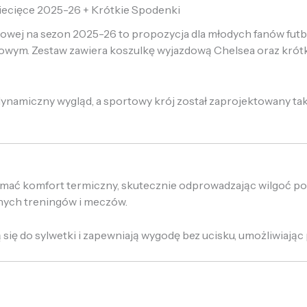
iecięce 2025-26 + Krótkie Spodenki
zdowej na sezon 2025-26 to propozycja dla młodych fanów futbo
ym. Zestaw zawiera koszulkę wyjazdową Chelsea oraz krótki
 dynamiczny wygląd, a sportowy krój został zaprojektowany t
mać komfort termiczny, skutecznie odprowadzając wilgoć pod
nych treningów i meczów.
ię do sylwetki i zapewniają wygodę bez ucisku, umożliwiając