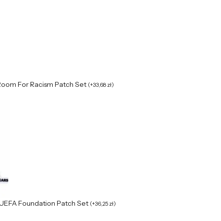
Room For Racism Patch Set
(
+
33,68
zł
)
UEFA Foundation Patch Set
(
+
36,25
zł
)