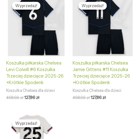
cena
cena
cena
cena
Wyprzedaż!
Wyprzedaż!
Wyprzedaż!
Wyprzedaż!
wynosiła:
wynosi:
wynosiła:
wynosi:
468,69 zł.
127,86 zł.
468,69 zł.
127,86 zł.
Koszulka piłkarska Chelsea
Koszulka piłkarska Chelsea
Levi Colwill #6 Koszulka
Jamie Gittens #11 Koszulka
Trzeciej dziecięce 2025-26
Trzeciej dziecięce 2025-26
+Krótkie Spodenk
+Krótkie Spodenk
Koszulka Chelsea dla dzieci
Koszulka Chelsea dla dzieci
468,69
zł
127,86
zł
468,69
zł
127,86
zł
Pierwotna
Aktualna
cena
cena
Wyprzedaż!
Wyprzedaż!
wynosiła:
wynosi:
468,69 zł.
127,86 zł.