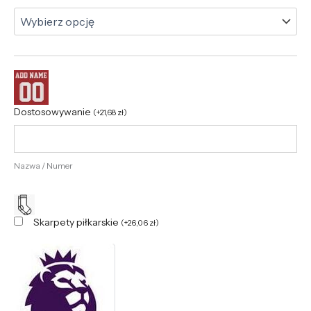
Dostosowywanie
(
+
21,68
zł
)
Nazwa / Numer
Skarpety piłkarskie
(
+
26,06
zł
)