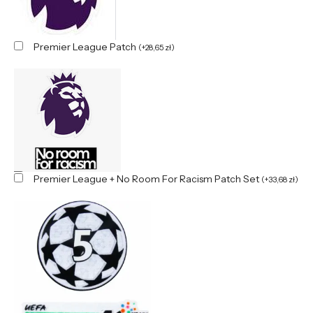
Premier League Patch
(
+
28,65
zł
)
Premier League + No Room For Racism Patch Set
(
+
33,68
zł
)