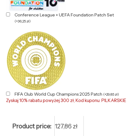
Conference League + UEFA Foundation Patch Set
(
+
36,25
zł
)
FIFA Club World Cup Champions 2025 Patch
(
+
29,85
zł
)
Zyskaj 10% rabatu powyżej 300 zł, Kod kuponu: PILKARSKIE
Product price:
127,86
zł