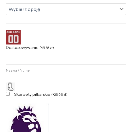
Dostosowywanie
(
+
21,68
zł
)
Nazwa / Numer
Skarpety piłkarskie
(
+
26,06
zł
)