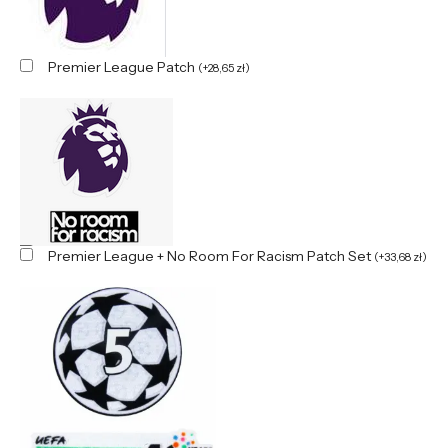
Premier League Patch
(
+
28,65
zł
)
Premier League + No Room For Racism Patch Set
(
+
33,68
zł
)