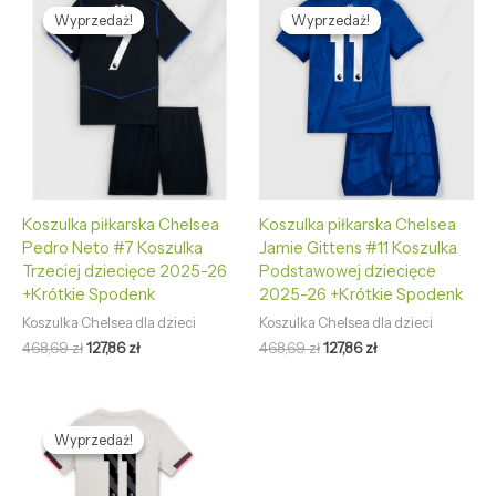
cena
cena
cena
cena
Wyprzedaż!
Wyprzedaż!
Wyprzedaż!
Wyprzedaż!
wynosiła:
wynosi:
wynosiła:
wynosi:
468,69 zł.
127,86 zł.
468,69 zł.
127,86 zł.
Koszulka piłkarska Chelsea
Koszulka piłkarska Chelsea
Pedro Neto #7 Koszulka
Jamie Gittens #11 Koszulka
Trzeciej dziecięce 2025-26
Podstawowej dziecięce
+Krótkie Spodenk
2025-26 +Krótkie Spodenk
Koszulka Chelsea dla dzieci
Koszulka Chelsea dla dzieci
468,69
zł
127,86
zł
468,69
zł
127,86
zł
Pierwotna
Aktualna
cena
cena
Wyprzedaż!
Wyprzedaż!
wynosiła:
wynosi:
468,69 zł.
127,86 zł.