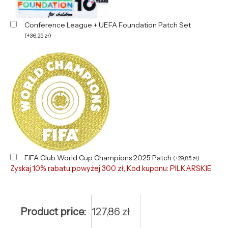
Conference League + UEFA Foundation Patch Set
(
+
36,25
zł
)
FIFA Club World Cup Champions 2025 Patch
(
+
29,85
zł
)
Zyskaj 10% rabatu powyżej 300 zł, Kod kuponu: PILKARSKIE
Product price:
127,86
zł