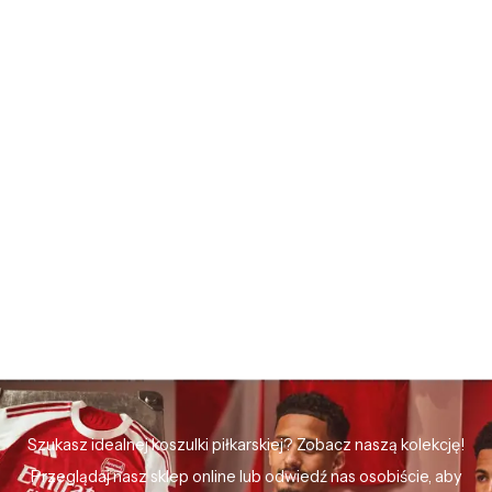
Szukasz idealnej koszulki piłkarskiej? Zobacz naszą kolekcję!
Przeglądaj nasz sklep online lub odwiedź nas osobiście, aby