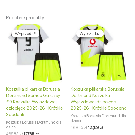
Podobne produkty
Pierwotna
Aktualna
Pierwotna
Aktualna
cena
cena
cena
cena
Wyprzedaż!
Wyprzedaż!
Wyprzedaż!
Wyprzedaż!
wynosiła:
wynosi:
wynosiła:
wynosi:
469,85 zł.
127,69 zł.
469,85 zł.
127,69 zł.
Koszulka piłkarska Borussia
Koszulka piłkarska Borussia
Dortmund Serhou Guirassy
Dortmund Koszulka
#9 Koszulka Wyjazdowej
Wyjazdowej dziecięce
dziecięce 2025-26 +Krótkie
2025-26 +Krótkie Spodenk
Spodenk
Koszulka Borussia Dortmund dla
dzieci
Koszulka Borussia Dortmund dla
dzieci
469,85
zł
127,69
zł
469,85
zł
127,69
zł