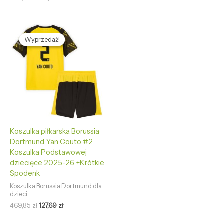
Pierwotna
Aktualna
cena
cena
Wyprzedaż!
Wyprzedaż!
wynosiła:
wynosi:
469,85 zł.
127,69 zł.
Koszulka piłkarska Borussia
Dortmund Yan Couto #2
Koszulka Podstawowej
dziecięce 2025-26 +Krótkie
Spodenk
Koszulka Borussia Dortmund dla
dzieci
469,85
zł
127,69
zł