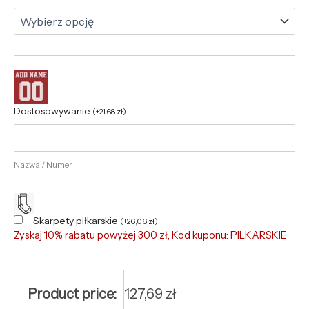
Dostosowywanie
(
+
21,68
zł
)
Nazwa / Numer
Skarpety piłkarskie
(
+
26,06
zł
)
Zyskaj 10% rabatu powyżej 300 zł, Kod kuponu: PILKARSKIE
Product price:
127,69
zł