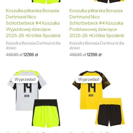
Koszulka piłkarska Borussia
Koszulka piłkarska Borussia
Dortmund Nico
Dortmund Nico
Schlotterbeck #4 Koszulka
Schlotterbeck #4 Koszulka
Wyjazdowej dziecięce
Podstawowej dziecięce
2025-26 +Krótkie Spodenk
2025-26 +Krótkie Spodenk
Koszulka Borussia Dortmund dla
Koszulka Borussia Dortmund dla
dzieci
dzieci
469,85
zł
127,69
zł
469,85
zł
127,69
zł
Pierwotna
Aktualna
Pierwotna
Aktualna
cena
cena
cena
cena
Wyprzedaż!
Wyprzedaż!
wynosiła:
wynosi:
wynosiła:
wynosi:
469,85 zł.
127,69 zł.
469,85 zł.
127,69 zł.