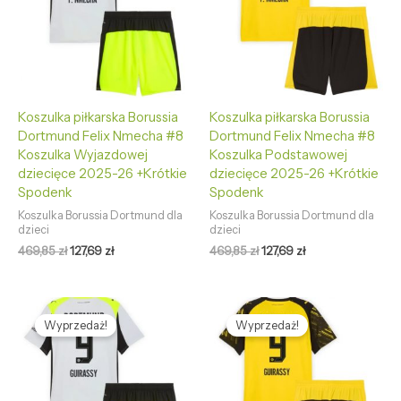
Koszulka piłkarska Borussia
Koszulka piłkarska Borussia
Dortmund Felix Nmecha #8
Dortmund Felix Nmecha #8
Koszulka Wyjazdowej
Koszulka Podstawowej
dziecięce 2025-26 +Krótkie
dziecięce 2025-26 +Krótkie
Spodenk
Spodenk
Koszulka Borussia Dortmund dla
Koszulka Borussia Dortmund dla
dzieci
dzieci
469,85
zł
127,69
zł
469,85
zł
127,69
zł
Pierwotna
Aktualna
Pierwotna
Aktualna
cena
cena
cena
cena
Wyprzedaż!
Wyprzedaż!
wynosiła:
wynosi:
wynosiła:
wynosi:
469,85 zł.
127,69 zł.
469,85 zł.
127,69 zł.