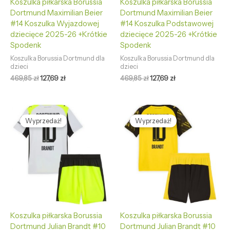
Koszulka piłkarska Borussia
Koszulka piłkarska Borussia
Dortmund Maximilian Beier
Dortmund Maximilian Beier
#14 Koszulka Wyjazdowej
#14 Koszulka Podstawowej
dziecięce 2025-26 +Krótkie
dziecięce 2025-26 +Krótkie
Spodenk
Spodenk
Koszulka Borussia Dortmund dla
Koszulka Borussia Dortmund dla
dzieci
dzieci
469,85
zł
127,69
zł
469,85
zł
127,69
zł
Pierwotna
Aktualna
Pierwotna
Aktualna
cena
cena
cena
cena
Wyprzedaż!
Wyprzedaż!
wynosiła:
wynosi:
wynosiła:
wynosi:
469,85 zł.
127,69 zł.
469,85 zł.
127,69 zł.
Koszulka piłkarska Borussia
Koszulka piłkarska Borussia
Dortmund Julian Brandt #10
Dortmund Julian Brandt #10