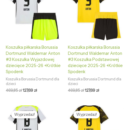
469,85 zł.
127,69 zł.
469,85 zł.
127,69 zł.
Koszulka piłkarska Borussia
Koszulka piłkarska Borussia
Dortmund Waldemar Anton
Dortmund Waldemar Anton
#3 Koszulka Wyjazdowej
#3 Koszulka Podstawowej
dziecięce 2025-26 +Krótkie
dziecięce 2025-26 +Krótkie
Spodenk
Spodenk
Koszulka Borussia Dortmund dla
Koszulka Borussia Dortmund dla
dzieci
dzieci
469,85
zł
127,69
zł
469,85
zł
127,69
zł
Pierwotna
Aktualna
Pierwotna
Aktualna
cena
cena
cena
cena
Wyprzedaż!
Wyprzedaż!
wynosiła:
wynosi:
wynosiła:
wynosi:
469,85 zł.
127,69 zł.
469,85 zł.
127,69 zł.