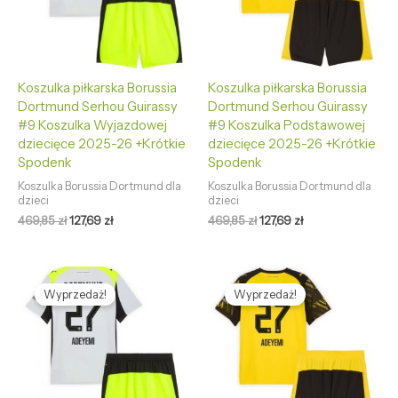
Koszulka piłkarska Borussia
Koszulka piłkarska Borussia
Dortmund Serhou Guirassy
Dortmund Serhou Guirassy
#9 Koszulka Wyjazdowej
#9 Koszulka Podstawowej
dziecięce 2025-26 +Krótkie
dziecięce 2025-26 +Krótkie
Spodenk
Spodenk
Koszulka Borussia Dortmund dla
Koszulka Borussia Dortmund dla
dzieci
dzieci
469,85
zł
127,69
zł
469,85
zł
127,69
zł
Pierwotna
Aktualna
Pierwotna
Aktualna
cena
cena
cena
cena
Wyprzedaż!
Wyprzedaż!
wynosiła:
wynosi:
wynosiła:
wynosi:
469,85 zł.
127,69 zł.
469,85 zł.
127,69 zł.