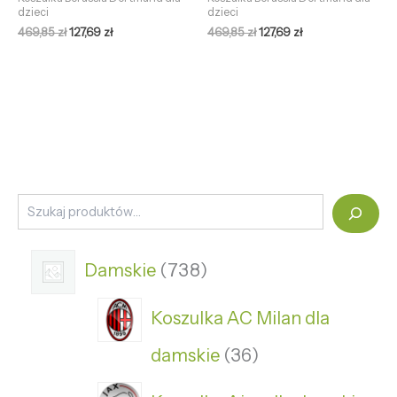
dzieci
dzieci
469,85
zł
127,69
zł
469,85
zł
127,69
zł
Damskie
738
Koszulka AC Milan dla
damskie
36