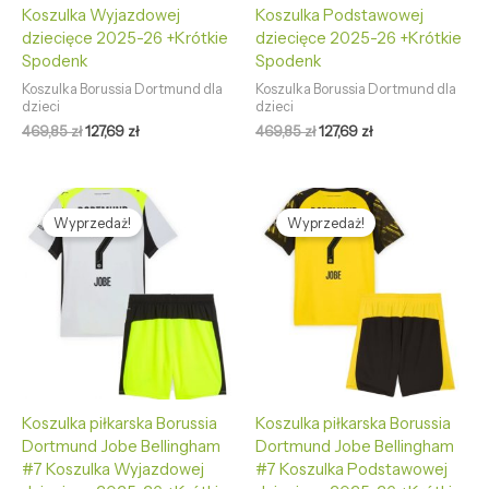
Koszulka Wyjazdowej
Koszulka Podstawowej
dziecięce 2025-26 +Krótkie
dziecięce 2025-26 +Krótkie
Spodenk
Spodenk
Koszulka Borussia Dortmund dla
Koszulka Borussia Dortmund dla
dzieci
dzieci
469,85
zł
127,69
zł
469,85
zł
127,69
zł
Pierwotna
Aktualna
Pierwotna
Aktualna
cena
cena
cena
cena
Wyprzedaż!
Wyprzedaż!
wynosiła:
wynosi:
wynosiła:
wynosi:
469,85 zł.
127,69 zł.
469,85 zł.
127,69 zł.
Koszulka piłkarska Borussia
Koszulka piłkarska Borussia
Dortmund Jobe Bellingham
Dortmund Jobe Bellingham
#7 Koszulka Wyjazdowej
#7 Koszulka Podstawowej