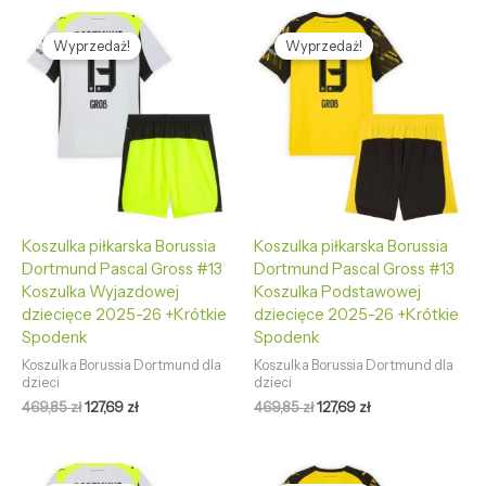
Pierwotna
Aktualna
Pierwotna
Aktualna
cena
cena
cena
cena
Wyprzedaż!
Wyprzedaż!
wynosiła:
wynosi:
wynosiła:
wynosi:
469,85 zł.
127,69 zł.
469,85 zł.
127,69 zł.
Koszulka piłkarska Borussia
Koszulka piłkarska Borussia
Dortmund Pascal Gross #13
Dortmund Pascal Gross #13
Koszulka Wyjazdowej
Koszulka Podstawowej
dziecięce 2025-26 +Krótkie
dziecięce 2025-26 +Krótkie
Spodenk
Spodenk
Koszulka Borussia Dortmund dla
Koszulka Borussia Dortmund dla
dzieci
dzieci
469,85
zł
127,69
zł
469,85
zł
127,69
zł
Pierwotna
Aktualna
Pierwotna
Aktualna