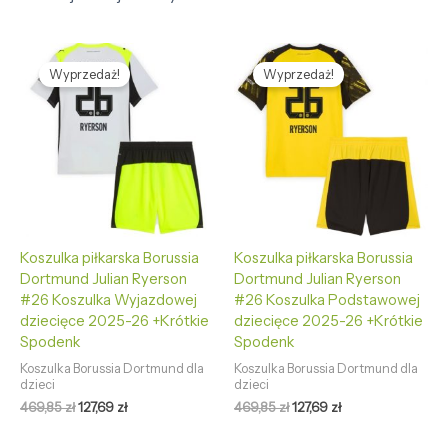
Pierwotna
Aktualna
Pierwotna
Aktualna
cena
cena
cena
cena
Wyprzedaż!
Wyprzedaż!
wynosiła:
wynosi:
wynosiła:
wynosi:
469,85 zł.
127,69 zł.
469,85 zł.
127,69 zł.
Koszulka piłkarska Borussia
Koszulka piłkarska Borussia
Dortmund Julian Ryerson
Dortmund Julian Ryerson
#26 Koszulka Wyjazdowej
#26 Koszulka Podstawowej
dziecięce 2025-26 +Krótkie
dziecięce 2025-26 +Krótkie
Spodenk
Spodenk
Koszulka Borussia Dortmund dla
Koszulka Borussia Dortmund dla
dzieci
dzieci
469,85
zł
127,69
zł
469,85
zł
127,69
zł