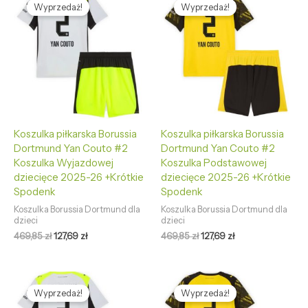
cena
cena
cena
cena
Wyprzedaż!
Wyprzedaż!
wynosiła:
wynosi:
wynosiła:
wynosi:
469,85 zł.
127,69 zł.
469,85 zł.
127,69 zł.
Koszulka piłkarska Borussia
Koszulka piłkarska Borussia
Dortmund Yan Couto #2
Dortmund Yan Couto #2
Koszulka Wyjazdowej
Koszulka Podstawowej
dziecięce 2025-26 +Krótkie
dziecięce 2025-26 +Krótkie
Spodenk
Spodenk
Koszulka Borussia Dortmund dla
Koszulka Borussia Dortmund dla
dzieci
dzieci
469,85
zł
127,69
zł
469,85
zł
127,69
zł
Pierwotna
Aktualna
Pierwotna
Aktualna
cena
cena
cena
cena
Wyprzedaż!
Wyprzedaż!
wynosiła:
wynosi:
wynosiła:
wynosi: