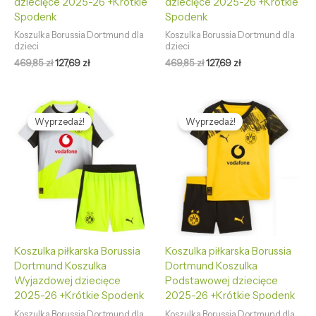
dziecięce 2025-26 +Krótkie
dziecięce 2025-26 +Krótkie
Spodenk
Spodenk
Koszulka Borussia Dortmund dla
Koszulka Borussia Dortmund dla
dzieci
dzieci
469,85
zł
127,69
zł
469,85
zł
127,69
zł
Pierwotna
Aktualna
Pierwotna
Aktualna
cena
cena
cena
cena
Wyprzedaż!
Wyprzedaż!
wynosiła:
wynosi:
wynosiła:
wynosi:
469,85 zł.
127,69 zł.
469,85 zł.
127,69 zł.
Koszulka piłkarska Borussia
Koszulka piłkarska Borussia
Dortmund Koszulka
Dortmund Koszulka
Wyjazdowej dziecięce
Podstawowej dziecięce
2025-26 +Krótkie Spodenk
2025-26 +Krótkie Spodenk
Koszulka Borussia Dortmund dla
Koszulka Borussia Dortmund dla