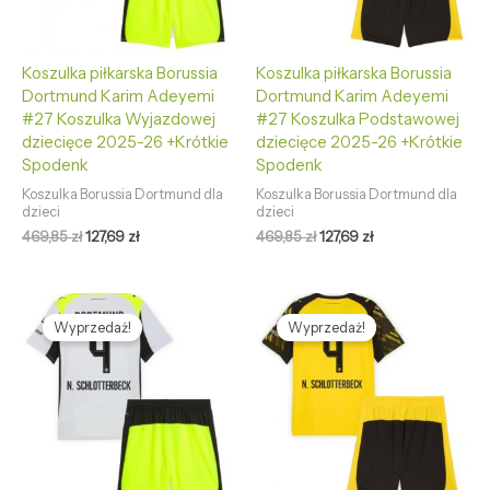
Koszulka piłkarska Borussia
Koszulka piłkarska Borussia
Dortmund Karim Adeyemi
Dortmund Karim Adeyemi
#27 Koszulka Wyjazdowej
#27 Koszulka Podstawowej
dziecięce 2025-26 +Krótkie
dziecięce 2025-26 +Krótkie
Spodenk
Spodenk
Koszulka Borussia Dortmund dla
Koszulka Borussia Dortmund dla
dzieci
dzieci
469,85
zł
127,69
zł
469,85
zł
127,69
zł
Pierwotna
Aktualna
Pierwotna
Aktualna
cena
cena
cena
cena
Wyprzedaż!
Wyprzedaż!
wynosiła:
wynosi:
wynosiła:
wynosi:
469,85 zł.
127,69 zł.
469,85 zł.
127,69 zł.