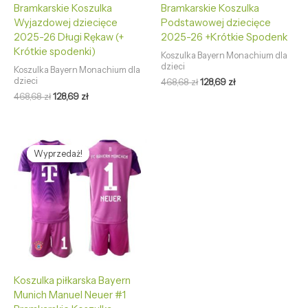
Bramkarskie Koszulka
Bramkarskie Koszulka
Wyjazdowej dziecięce
Podstawowej dziecięce
2025-26 Długi Rękaw (+
2025-26 +Krótkie Spodenk
Krótkie spodenki)
Koszulka Bayern Monachium dla
dzieci
Koszulka Bayern Monachium dla
dzieci
468,68
zł
128,69
zł
468,68
zł
128,69
zł
Pierwotna
Aktualna
cena
cena
Wyprzedaż!
Wyprzedaż!
wynosiła:
wynosi:
468,68 zł.
128,69 zł.
Koszulka piłkarska Bayern
Munich Manuel Neuer #1