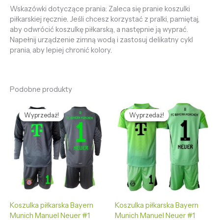
Wskazówki dotyczące prania: Zaleca się pranie koszulki
piłkarskiej ręcznie. Jeśli chcesz korzystać z pralki, pamiętaj,
aby odwrócić koszulkę piłkarską, a następnie ją wyprać.
Napełnij urządzenie zimną wodą i zastosuj delikatny cykl
prania, aby lepiej chronić kolory.
Podobne produkty
Pierwotna
Aktualna
Pierwotna
Aktualna
cena
cena
cena
cena
Wyprzedaż!
Wyprzedaż!
Wyprzedaż!
Wyprzedaż!
wynosiła:
wynosi:
wynosiła:
wynosi:
468,68 zł.
128,69 zł.
468,68 zł.
128,69 zł.
Koszulka piłkarska Bayern
Koszulka piłkarska Bayern
Munich Manuel Neuer #1
Munich Manuel Neuer #1