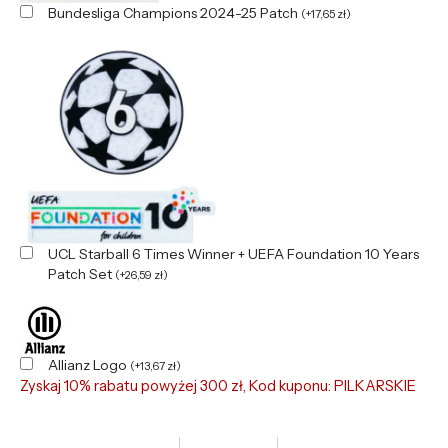
Bundesliga Champions 2024-25 Patch
(
+
17,65
zł
)
UCL Starball 6 Times Winner + UEFA Foundation 10 Years
Patch Set
(
+
26,59
zł
)
Allianz Logo
(
+
13,67
zł
)
Zyskaj 10% rabatu powyżej 300 zł, Kod kuponu: PILKARSKIE