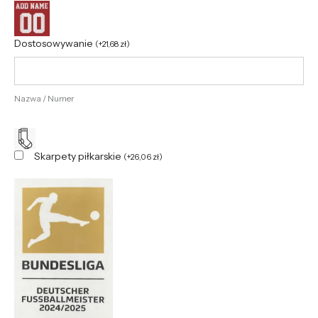
Dostosowywanie
(
+
21,68
zł
)
Nazwa / Numer
Skarpety piłkarskie
(
+
26,06
zł
)