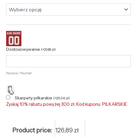
Dostosowywanie
(
+
21,68
zł
)
Nazwa / Numer
Skarpety piłkarskie
(
+
26,06
zł
)
Zyskaj 10% rabatu powyżej 300 zł, Kod kuponu: PILKARSKIE
Product price:
126,89
zł