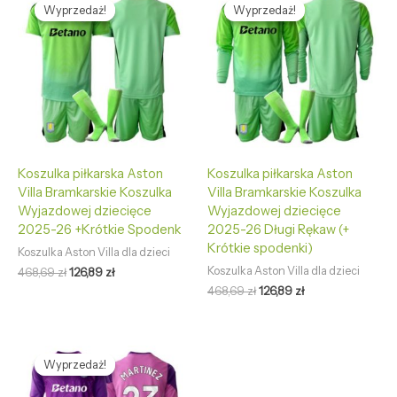
cena
cena
cena
cena
Wyprzedaż!
Wyprzedaż!
Wyprzedaż!
Wyprzedaż!
wynosiła:
wynosi:
wynosiła:
wynosi:
468,69 zł.
126,89 zł.
468,69 zł.
126,89 zł.
Koszulka piłkarska Aston
Koszulka piłkarska Aston
Villa Bramkarskie Koszulka
Villa Bramkarskie Koszulka
Wyjazdowej dziecięce
Wyjazdowej dziecięce
2025-26 +Krótkie Spodenk
2025-26 Długi Rękaw (+
Krótkie spodenki)
Koszulka Aston Villa dla dzieci
Koszulka Aston Villa dla dzieci
468,69
zł
126,89
zł
468,69
zł
126,89
zł
Pierwotna
Aktualna
cena
cena
Wyprzedaż!
Wyprzedaż!
wynosiła:
wynosi:
468,69 zł.
126,89 zł.