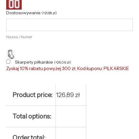
Dostosowywanie
(
+
21,68
zł
)
Nazwa / Numer
Skarpety piłkarskie
(
+
26,06
zł
)
Zyskaj 10% rabatu powyżej 300 zł, Kod kuponu: PILKARSKIE
Product price:
126,89
zł
Total options:
Order total: