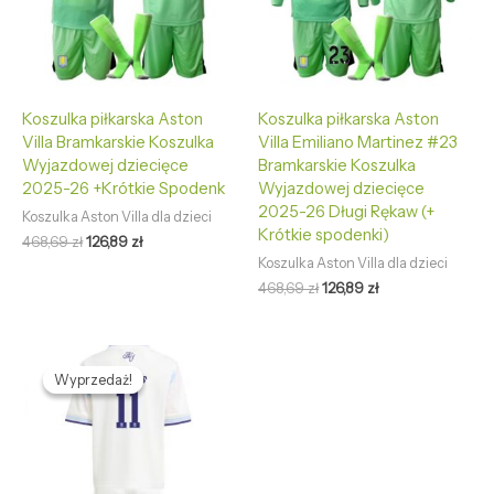
Koszulka piłkarska Aston
Koszulka piłkarska Aston
Villa Bramkarskie Koszulka
Villa Emiliano Martinez #23
Wyjazdowej dziecięce
Bramkarskie Koszulka
2025-26 +Krótkie Spodenk
Wyjazdowej dziecięce
2025-26 Długi Rękaw (+
Koszulka Aston Villa dla dzieci
Krótkie spodenki)
468,69
zł
126,89
zł
Koszulka Aston Villa dla dzieci
468,69
zł
126,89
zł
Pierwotna
Aktualna
cena
cena
Wyprzedaż!
Wyprzedaż!
wynosiła:
wynosi:
468,69 zł.
126,89 zł.