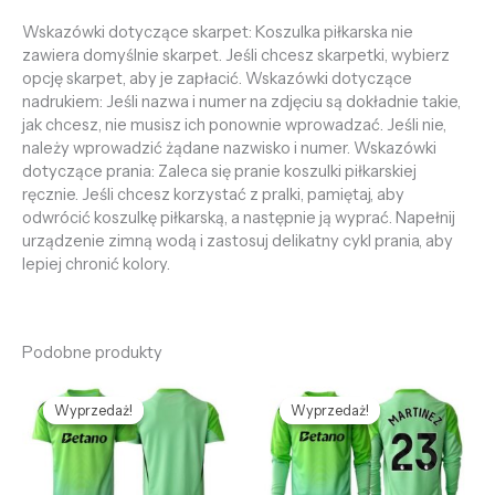
Wskazówki dotyczące skarpet: Koszulka piłkarska nie
zawiera domyślnie skarpet. Jeśli chcesz skarpetki, wybierz
opcję skarpet, aby je zapłacić. Wskazówki dotyczące
nadrukiem: Jeśli nazwa i numer na zdjęciu są dokładnie takie,
jak chcesz, nie musisz ich ponownie wprowadzać. Jeśli nie,
należy wprowadzić żądane nazwisko i numer. Wskazówki
dotyczące prania: Zaleca się pranie koszulki piłkarskiej
ręcznie. Jeśli chcesz korzystać z pralki, pamiętaj, aby
odwrócić koszulkę piłkarską, a następnie ją wyprać. Napełnij
urządzenie zimną wodą i zastosuj delikatny cykl prania, aby
lepiej chronić kolory.
Podobne produkty
Pierwotna
Aktualna
Pierwotna
Aktualna
cena
cena
cena
cena
Wyprzedaż!
Wyprzedaż!
Wyprzedaż!
Wyprzedaż!
wynosiła:
wynosi:
wynosiła:
wynosi:
468,69 zł.
126,89 zł.
468,69 zł.
126,89 zł.