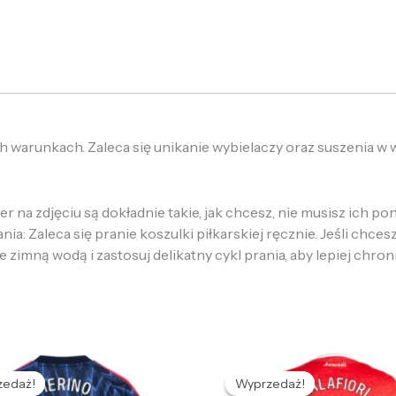
h warunkach. Zaleca się unikanie wybielaczy oraz suszenia w
 na zdjęciu są dokładnie takie, jak chcesz, nie musisz ich p
: Zaleca się pranie koszulki piłkarskiej ręcznie. Jeśli chcesz
e zimną wodą i zastosuj delikatny cykl prania, aby lepiej chron
Pierwotna
Aktualna
Pierwotna
Aktualna
cena
cena
cena
cena
zedaż!
zedaż!
Wyprzedaż!
Wyprzedaż!
ynosiła:
wynosi:
wynosiła:
wynosi: