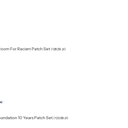
Room For Racism Patch Set
(
+
28,59
zł
)
oundation 10 Years Patch Set
(
+
23,68
zł
)