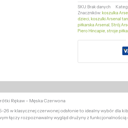
SKU:
Brak danych
Kateg
Znaczników:
koszulka Ars
dzieci
,
koszulki Arsenal tan
piłkarska Arsenal
,
Strój Ar
Piero Hincapie
,
stroje piłk
Krótki Rękaw – Męska Czerwona
26 w klasycznej czerwonej odsłonie to idealny wybór dla ki
wym łączy rozpoznawalny wygląd drużyny z funkcjonalnością 