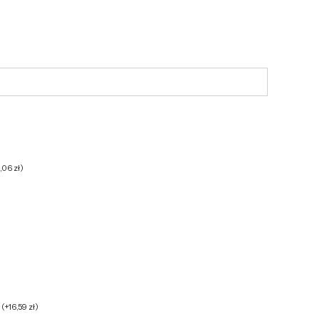
6,06
zł
)
h
(
+
16,59
zł
)