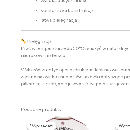
wysoka oddychalność
komfortowa konstrukcja
łatwa pielęgnacja
Pielęgnacja
Prać w temperaturze do 30°C i suszyć w naturalnyc
nadruków i materiału.
Wskazówki dotyczące nadrukiem: Jeśli nazwa i numer
żądane nazwisko i numer. Wskazówki dotyczące prania
piłkarską, a następnie ją wyprać. Napełnij urządzeni
Podobne produkty
Pierwotna
Aktualna
cena
cena
Wyprzedaż!
Wyprzedaż!
Wypr
Wypr
wynosiła:
wynosi:
w