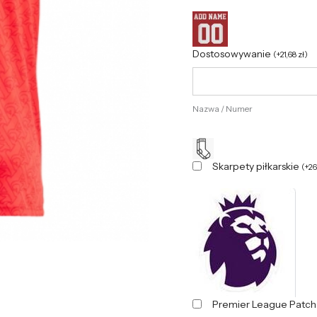
Dostosowywanie
(
+
21,68
zł
)
Nazwa / Numer
Skarpety piłkarskie
(
+
2
Premier League Patc