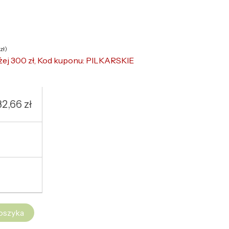
zł
)
żej 300 zł, Kod kuponu: PILKARSKIE
32,66
zł
oszyka