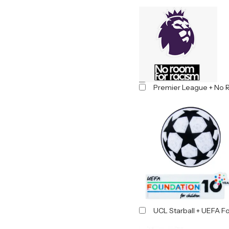
Premier League + No 
UCL Starball + UEFA F