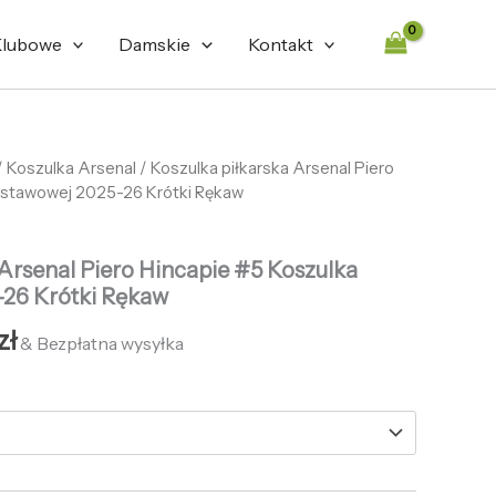
472,68 zł.
132,66 zł.
lubowe
Damskie
Kontakt
tna
/
Koszulka Arsenal
Aktualna
/ Koszulka piłkarska Arsenal Piero
dstawowej 2025-26 Krótki Rękaw
cena
ła:
wynosi:
 Arsenal Piero Hincapie #5 Koszulka
zł.
132,66 zł.
26 Krótki Rękaw
zł
& Bezpłatna wysyłka