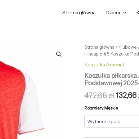
Strona główna
Dzieci
K
ilość
Strona główna
/
Pierwo
Klubowe
Koszulka
Hincapie #5 Koszulka Po
cena
piłkarska
Koszulka Arsenal
Arsenal
wynosi
Piero
Koszulka piłkarska
Hincapie
472,68 
Podstawowej 2025-
#5
Koszulka
472,68
zł
132,66
Podstawowej
2025-
Rozmiary Męskie
26
Krótki
Rękaw