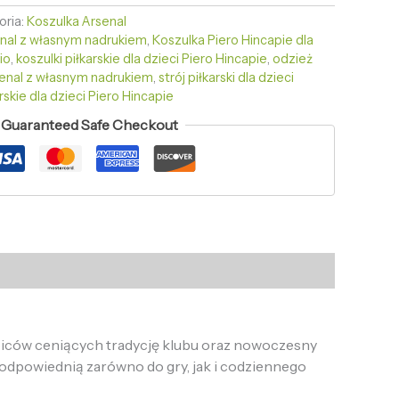
oria:
Koszulka Arsenal
enal z własnym nadrukiem
,
Koszulka Piero Hincapie dla
io
,
koszulki piłkarskie dla dzieci Piero Hincapie
,
odzież
senal z własnym nadrukiem
,
strój piłkarski dla dzieci
arskie dla dzieci Piero Hincapie
Guaranteed Safe Checkout
biców ceniących tradycję klubu oraz nowoczesny
odpowiednią zarówno do gry, jak i codziennego