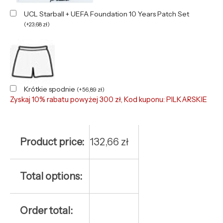
UCL Starball + UEFA Foundation 10 Years Patch Set
(
+
23,68
zł
)
Krótkie spodnie
(
+
56,89
zł
)
Zyskaj 10% rabatu powyżej 300 zł, Kod kuponu: PILKARSKIE
Product price:
132,66
zł
Total options:
Order total: