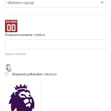
Dostosowywanie
(
+
21,68
zł
)
Nazwa / Numer
Skarpety piłkarskie
(
+
26,06
zł
)