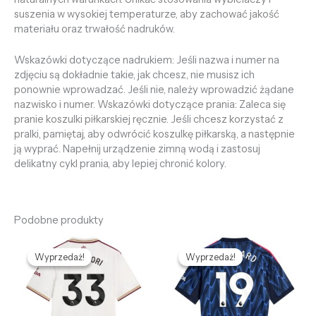
suszenia w wysokiej temperaturze, aby zachować jakość
materiału oraz trwałość nadruków.
Wskazówki dotyczące nadrukiem: Jeśli nazwa i numer na
zdjęciu są dokładnie takie, jak chcesz, nie musisz ich
ponownie wprowadzać. Jeśli nie, należy wprowadzić żądane
nazwisko i numer. Wskazówki dotyczące prania: Zaleca się
pranie koszulki piłkarskiej ręcznie. Jeśli chcesz korzystać z
pralki, pamiętaj, aby odwrócić koszulkę piłkarską, a następnie
ją wyprać. Napełnij urządzenie zimną wodą i zastosuj
delikatny cykl prania, aby lepiej chronić kolory.
Podobne produkty
Pierwotna
Aktualna
Pierwotna
Aktualna
cena
cena
cena
cena
Wyprzedaż!
Wyprzedaż!
Wyprzedaż!
Wyprzedaż!
wynosiła:
wynosi:
wynosiła:
wynosi:
472,68 zł.
132,66 zł.
472,68 zł.
132,66 zł.