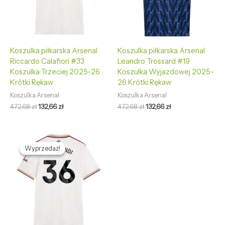
Koszulka piłkarska Arsenal
Koszulka piłkarska Arsenal
Riccardo Calafiori #33
Leandro Trossard #19
Koszulka Trzeciej 2025-26
Koszulka Wyjazdowej 2025-
Krótki Rękaw
26 Krótki Rękaw
Koszulka Arsenal
Koszulka Arsenal
472,68
zł
132,66
zł
472,68
zł
132,66
zł
Pierwotna
Aktualna
cena
cena
Wyprzedaż!
Wyprzedaż!
wynosiła:
wynosi:
472,68 zł.
132,66 zł.