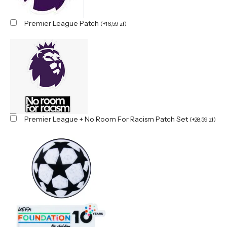
Premier League Patch
(
+
16,59
zł
)
Premier League + No Room For Racism Patch Set
(
+
28,59
zł
)