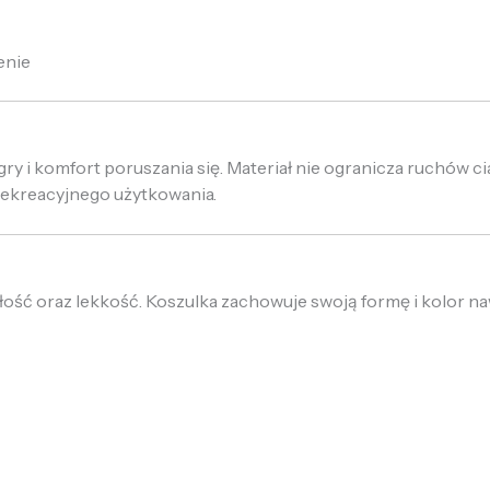
enie
ry i komfort poruszania się. Materiał nie ogranicza ruchów c
rekreacyjnego użytkowania.
łość oraz lekkość. Koszulka zachowuje swoją formę i kolor na