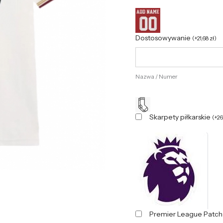
Dostosowywanie
(
+
21,68
zł
)
Nazwa / Numer
Skarpety piłkarskie
(
+
2
Premier League Patc