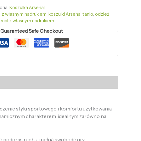
oria:
Koszulka Arsenal
l z własnym nadrukiem
,
koszulki Arsenal tanio
,
odzież
senal z własnym nadrukiem
Guaranteed Safe Checkout
ączenie stylu sportowego i komfortu użytkowania.
ynamicznym charakterem, idealnym zarówno na
ę podczas ruchu i pełną swobodę gry.