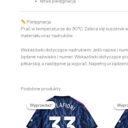
łatwa pielęgnacja
Pielęgnacja
Prać w temperaturze do 30°C. Zaleca się suszenie 
materiału oraz nadruków.
Wskazówki dotyczące nadrukiem: Jeśli nazwa i numer
żądane nazwisko i numer. Wskazówki dotyczące prania
piłkarską, a następnie ją wyprać. Napełnij urządzeni
Podobne produkty
Pierwotna
Aktualna
cena
cena
Wyprzedaż!
Wyprzedaż!
Wypr
Wypr
wynosiła:
wynosi:
w
472,68 zł.
132,66 zł.
4