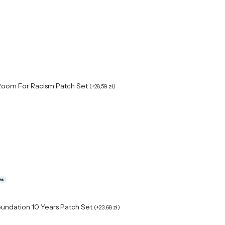
Room For Racism Patch Set
(
+
28,59
zł
)
oundation 10 Years Patch Set
(
+
23,68
zł
)