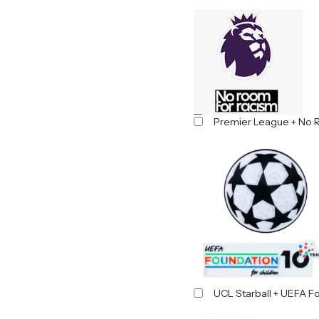
Premier League + No 
UCL Starball + UEFA F