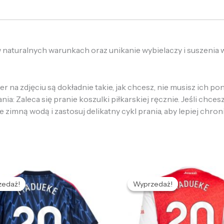
w naturalnych warunkach oraz unikanie wybielaczy i suszenia
 na zdjęciu są dokładnie takie, jak chcesz, nie musisz ich p
: Zaleca się pranie koszulki piłkarskiej ręcznie. Jeśli chcesz
e zimną wodą i zastosuj delikatny cykl prania, aby lepiej chron
Pierwotna
Aktualna
Pierwotna
Aktualna
cena
cena
cena
cena
zedaż!
zedaż!
Wyprzedaż!
Wyprzedaż!
ynosiła:
wynosi:
wynosiła:
wynosi:
72,68 zł.
132,66 zł.
472,68 zł.
132,66 zł.