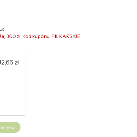
zł
)
żej 300 zł, Kod kuponu: PILKARSKIE
32,66
zł
oszyka