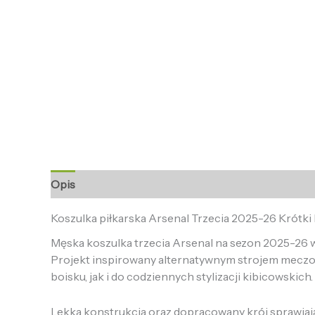
Opis
Informacje dodatkowe
Opinie (0)
Koszulka piłkarska Arsenal Trzecia 2025-26 Krótki
Męska koszulka trzecia Arsenal na sezon 2025-26 w
Projekt inspirowany alternatywnym strojem mecz
boisku, jak i do codziennych stylizacji kibicowskich.
Lekka konstrukcja oraz dopracowany krój sprawiają