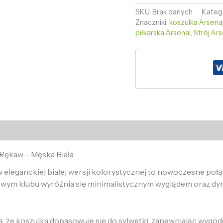
SKU:
Brak danych
Kateg
Znaczniki:
koszulka Arsena
piłkarska Arsenal
,
Strój Ar
 Rękaw – Męska Biała
 eleganckiej białej wersji kolorystycznej to nowoczesne poł
owym klubu wyróżnia się minimalistycznym wyglądem oraz d
, że koszulka dopasowuje się do sylwetki, zapewniając wygod