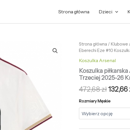
Strona główna
Dzieci
K
ilość
Strona główna
/
Pierwo
Klubowe
Koszulka
Eberechi Eze #10 Koszulk
cena
piłkarska
Koszulka Arsenal
Arsenal
wynosi
Eberechi
Koszulka piłkarska
Eze
472,68 
Trzeciej 2025-26 K
#10
Koszulka
472,68
zł
132,66
Trzeciej
2025-
Rozmiary Męskie
26
Krótki
Rękaw