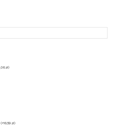
6,06
zł
)
h
(
+
16,59
zł
)