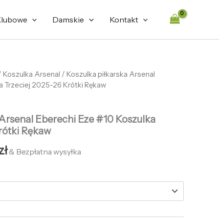
472,68 zł.
132,66 zł.
lubowe
Damskie
Kontakt
tna
/
Koszulka Arsenal
Aktualna
/ Koszulka piłkarska Arsenal
a Trzeciej 2025-26 Krótki Rękaw
cena
ła:
wynosi:
 Arsenal Eberechi Eze #10 Koszulka
zł.
132,66 zł.
rótki Rękaw
zł
& Bezpłatna wysyłka