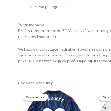
łatwa pielęgnacja
Pielęgnacja
Prać w temperaturze do 30°C i suszyć w naturalnyc
nadruków i materiału.
Wskazówki dotyczące nadrukiem: Jeśli nazwa i numer
żądane nazwisko i numer. Wskazówki dotyczące prania
piłkarską, a następnie ją wyprać. Napełnij urządzeni
Podobne produkty
Pierwotna
Aktualna
cena
cena
Wyprzedaż!
Wyprzedaż!
Wypr
Wypr
wynosiła:
wynosi:
w
472,68 zł.
132,66 zł.
4