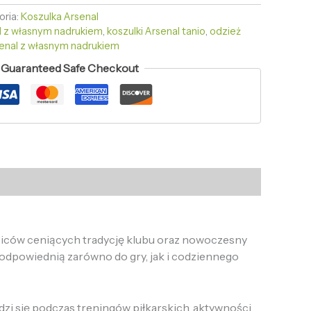
oria:
Koszulka Arsenal
l z własnym nadrukiem
,
koszulki Arsenal tanio
,
odzież
senal z własnym nadrukiem
Guaranteed Safe Checkout
biców ceniących tradycję klubu oraz nowoczesny
odpowiednią zarówno do gry, jak i codziennego
zi się podczas treningów piłkarskich, aktywności