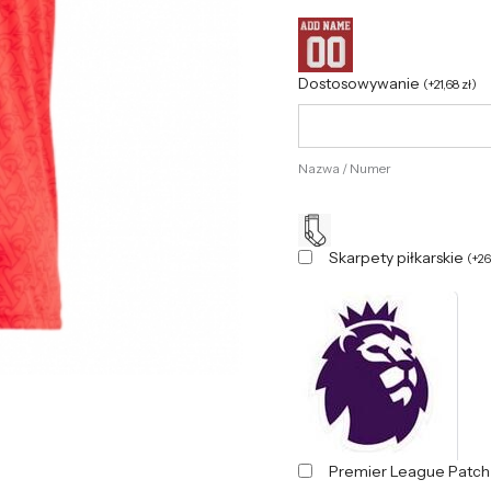
Dostosowywanie
(
+
21,68
zł
)
Nazwa / Numer
Skarpety piłkarskie
(
+
2
Premier League Patc