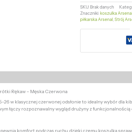
SKU:
Brak danych
Kateg
Znaczniki:
koszulka Arsena
piłkarska Arsenal
,
Strój Ar
Krótki Rękaw – Męska Czerwona
26 w klasycznej czerwonej odsłonie to idealny wybór dla ki
wym łączy rozpoznawalny wygląd drużyny z funkcjonalnością 
pewnia komfort podczas ruchu, dzięki czemu koszulka sprawd