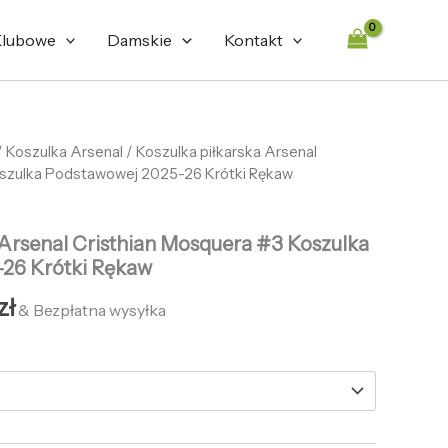
lubowe
Damskie
Kontakt
tna
/
Koszulka Arsenal
Aktualna
/ Koszulka piłkarska Arsenal
oszulka Podstawowej 2025-26 Krótki Rękaw
cena
ła:
wynosi:
 Arsenal Cristhian Mosquera #3 Koszulka
zł.
132,66 zł.
26 Krótki Rękaw
zł
& Bezpłatna wysyłka