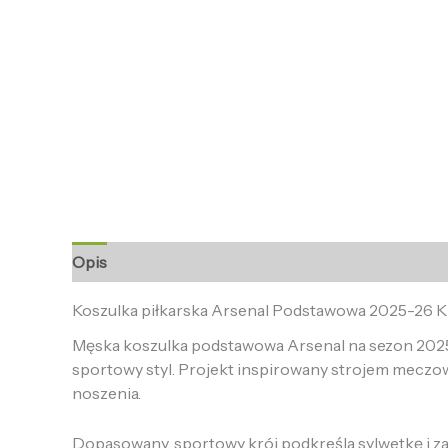
Opis
Informacje dodatkowe
Opinie (0)
Koszulka piłkarska Arsenal Podstawowa 2025-26 
Męska koszulka podstawowa Arsenal na sezon 2025-
sportowy styl. Projekt inspirowany strojem meczo
noszenia.
Dopasowany, sportowy krój podkreśla sylwetkę i za