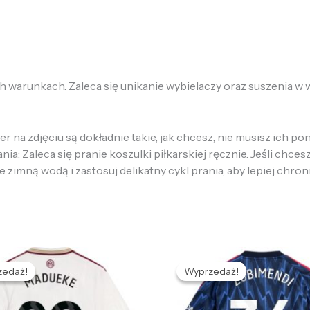
h warunkach. Zaleca się unikanie wybielaczy oraz suszenia w
 na zdjęciu są dokładnie takie, jak chcesz, nie musisz ich p
: Zaleca się pranie koszulki piłkarskiej ręcznie. Jeśli chcesz
e zimną wodą i zastosuj delikatny cykl prania, aby lepiej chron
Pierwotna
Aktualna
Pierwotna
Aktualna
cena
cena
cena
cena
zedaż!
zedaż!
Wyprzedaż!
Wyprzedaż!
ynosiła:
wynosi:
wynosiła:
wynosi:
72,68 zł.
132,66 zł.
472,68 zł.
132,66 zł.