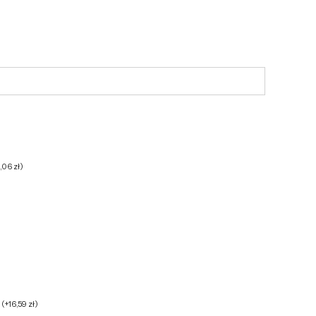
6,06
zł
)
h
(
+
16,59
zł
)