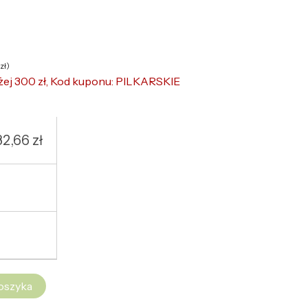
zł
)
żej 300 zł, Kod kuponu: PILKARSKIE
32,66
zł
oszyka