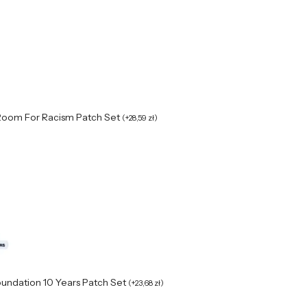
Room For Racism Patch Set
(
+
28,59
zł
)
oundation 10 Years Patch Set
(
+
23,68
zł
)