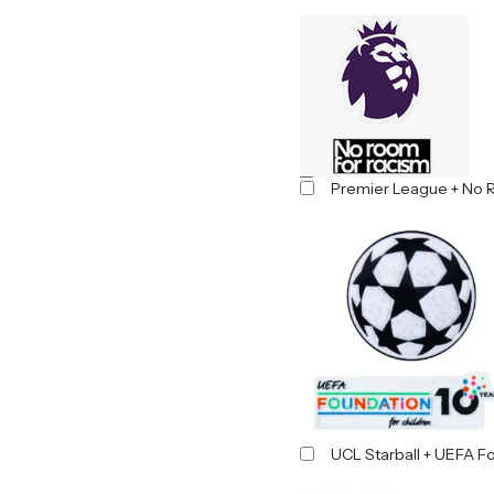
Premier League + No 
UCL Starball + UEFA F