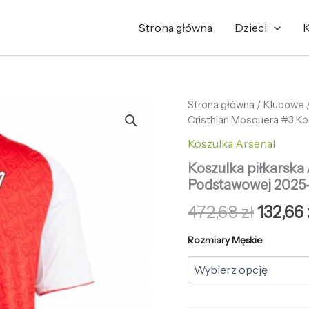
Strona główna
Dzieci
K
ilość
Strona główna
/
Pierwo
Klubowe
Koszulka
Cristhian Mosquera #3 K
cena
piłkarska
Koszulka Arsenal
Arsenal
wynosi
Cristhian
Koszulka piłkarska
Mosquera
472,68 
Podstawowej 2025-
#3
Koszulka
472,68
zł
132,66
Podstawowej
2025-
Rozmiary Męskie
26
Krótki
Rękaw