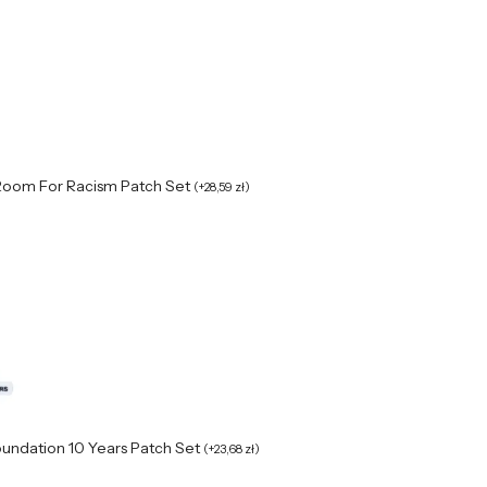
Room For Racism Patch Set
(
+
28,59
zł
)
oundation 10 Years Patch Set
(
+
23,68
zł
)