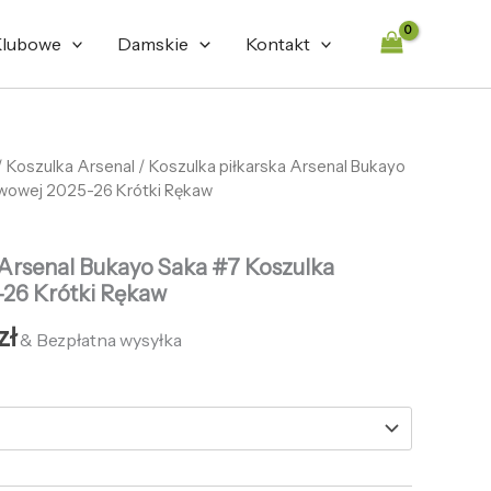
472,68 zł.
132,66 zł.
lubowe
Damskie
Kontakt
tna
/
Koszulka Arsenal
Aktualna
/ Koszulka piłkarska Arsenal Bukayo
wowej 2025-26 Krótki Rękaw
cena
ła:
wynosi:
 Arsenal Bukayo Saka #7 Koszulka
zł.
132,66 zł.
26 Krótki Rękaw
zł
& Bezpłatna wysyłka