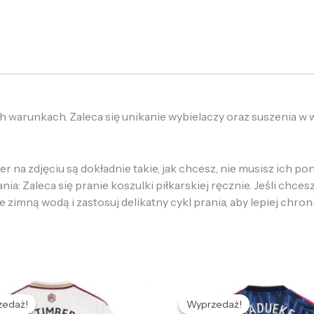
h warunkach. Zaleca się unikanie wybielaczy oraz suszenia w
 na zdjęciu są dokładnie takie, jak chcesz, nie musisz ich p
: Zaleca się pranie koszulki piłkarskiej ręcznie. Jeśli chcesz
e zimną wodą i zastosuj delikatny cykl prania, aby lepiej chron
Pierwotna
Aktualna
Pierwotna
Aktualna
cena
cena
cena
cena
zedaż!
zedaż!
Wyprzedaż!
Wyprzedaż!
ynosiła:
wynosi:
wynosiła:
wynosi: