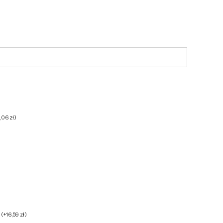
6,06
zł
)
h
(
+
16,59
zł
)