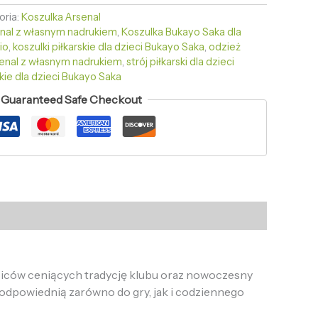
oria:
Koszulka Arsenal
enal z własnym nadrukiem
,
Koszulka Bukayo Saka dla
io
,
koszulki piłkarskie dla dzieci Bukayo Saka
,
odzież
senal z własnym nadrukiem
,
strój piłkarski dla dzieci
skie dla dzieci Bukayo Saka
Guaranteed Safe Checkout
biców ceniących tradycję klubu oraz nowoczesny
odpowiednią zarówno do gry, jak i codziennego