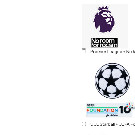
Premier League + No 
UCL Starball + UEFA F