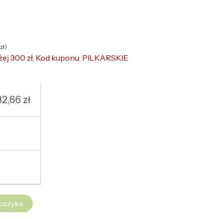
zł
)
żej 300 zł, Kod kuponu: PILKARSKIE
32,66
zł
oszyka