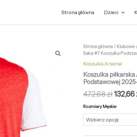
Strona główna
Dzieci
K
ilość
Strona główna
/
Pierwo
Klubowe
Koszulka
Saka #7 Koszulka Podsta
cena
piłkarska
Koszulka Arsenal
Arsenal
wynosi
Bukayo
Koszulka piłkarska
Saka
472,68 
Podstawowej 2025-
#7
Koszulka
472,68
zł
132,66
Podstawowej
2025-
Rozmiary Męskie
26
Krótki
Rękaw