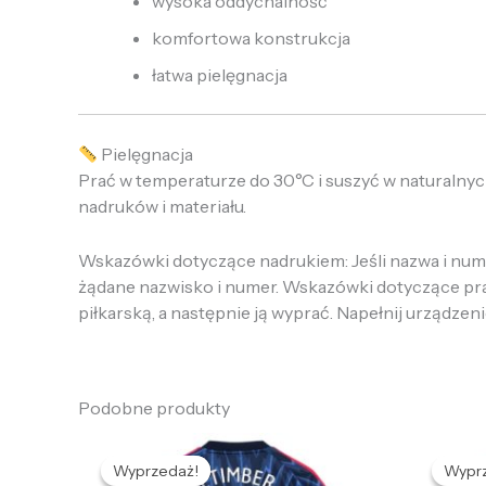
wysoka oddychalność
komfortowa konstrukcja
łatwa pielęgnacja
Pielęgnacja
Prać w temperaturze do 30°C i suszyć w naturalnyc
nadruków i materiału.
Wskazówki dotyczące nadrukiem: Jeśli nazwa i numer
żądane nazwisko i numer. Wskazówki dotyczące prania
piłkarską, a następnie ją wyprać. Napełnij urządzeni
Podobne produkty
Pierwotna
Aktualna
cena
cena
Wyprzedaż!
Wyprzedaż!
Wypr
Wypr
wynosiła:
wynosi:
w