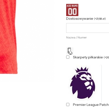
Dostosowywanie
(
+
21,68
zł
)
Nazwa / Numer
Skarpety piłkarskie
(
+
2
Premier League Patc