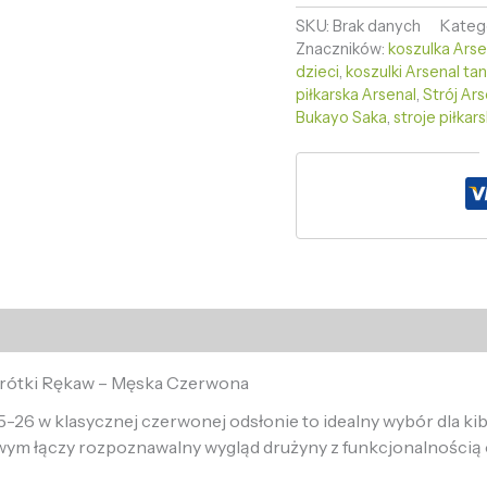
SKU:
Brak danych
Kateg
Znaczników:
koszulka Ars
dzieci
,
koszulki Arsenal tan
piłkarska Arsenal
,
Strój Ar
Bukayo Saka
,
stroje piłkar
Krótki Rękaw – Męska Czerwona
26 w klasycznej czerwonej odsłonie to idealny wybór dla ki
wym łączy rozpoznawalny wygląd drużyny z funkcjonalnością 