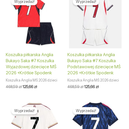
Wyprzedaż!
Wyprzedaż!
wynosiła:
wynosi:
wynosiła:
wynosi:
468,59 zł.
125,66 zł.
468,59 zł.
125,66 zł.
Koszulka piłkarska Anglia
Koszulka piłkarska Anglia
Bukayo Saka #7 Koszulka
Bukayo Saka #7 Koszulka
Wyjazdowej dziecięce MŚ
Podstawowej dziecięce MŚ
2026 +Krótkie Spodenk
2026 +Krótkie Spodenk
Koszulka Anglia MŚ 2026 dzieci
Koszulka Anglia MŚ 2026 dzieci
468,59
zł
125,66
zł
468,59
zł
125,66
zł
Pierwotna
Aktualna
Pierwotna
Aktualna
cena
cena
cena
cena
Wyprzedaż!
Wyprzedaż!
wynosiła:
wynosi:
wynosiła:
wynosi:
459,68 zł.
132,55 zł.
459,68 zł.
132,55 zł.