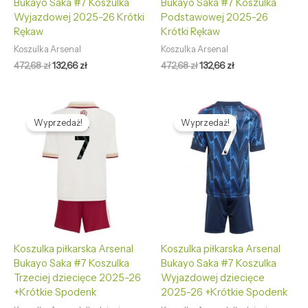
Bukayo Saka #7 Koszulka
Bukayo Saka #7 Koszulka
Wyjazdowej 2025-26 Krótki
Podstawowej 2025-26
Rękaw
Krótki Rękaw
Koszulka Arsenal
Koszulka Arsenal
472,68
zł
132,66
zł
472,68
zł
132,66
zł
Pierwotna
Aktualna
Pierwotna
Aktualna
cena
cena
cena
cena
Wyprzedaż!
Wyprzedaż!
wynosiła:
wynosi:
wynosiła:
wynosi:
468,35 zł.
126,58 zł.
468,35 zł.
126,58 zł.
Koszulka piłkarska Arsenal
Koszulka piłkarska Arsenal
Bukayo Saka #7 Koszulka
Bukayo Saka #7 Koszulka
Trzeciej dziecięce 2025-26
Wyjazdowej dziecięce
+Krótkie Spodenk
2025-26 +Krótkie Spodenk