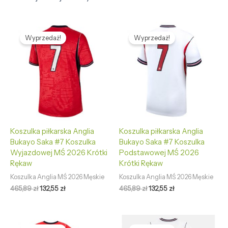
Pierwotna
Aktualna
Pierwotna
Aktualna
cena
cena
cena
cena
Wyprzedaż!
Wyprzedaż!
wynosiła:
wynosi:
wynosiła:
wynosi:
465,89 zł.
132,55 zł.
465,89 zł.
132,55 zł.
Koszulka piłkarska Anglia
Koszulka piłkarska Anglia
Bukayo Saka #7 Koszulka
Bukayo Saka #7 Koszulka
Wyjazdowej MŚ 2026 Krótki
Podstawowej MŚ 2026
Rękaw
Krótki Rękaw
Koszulka Anglia MŚ 2026 Męskie
Koszulka Anglia MŚ 2026 Męskie
465,89
zł
132,55
zł
465,89
zł
132,55
zł
Pierwotna
Aktualna
Pierwotna
Aktualna
cena
cena
cena
cena