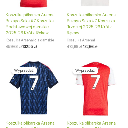
Koszulka piłkarska Arsenal
Koszulka piłkarska Arsenal
Bukayo Saka #7 Koszulka
Bukayo Saka #7 Koszulka
Podstawowej damskie
Trzeciej 2025-26 Krótki
2025-26 Krótki Rękaw
Rękaw
Koszulka Arsenal dla damskie
Koszulka Arsenal
459,68
zł
132,55
zł
472,68
zł
132,66
zł
Pierwotna
Aktualna
Pierwotna
Aktualna
cena
cena
cena
cena
Wyprzedaż!
Wyprzedaż!
wynosiła:
wynosi:
wynosiła:
wynosi:
472,68 zł.
132,66 zł.
472,68 zł.
132,66 zł.
Koszulka piłkarska Arsenal
Koszulka piłkarska Arsenal