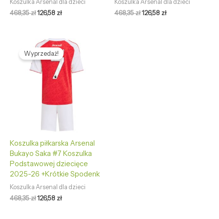
Koszulka Arsenal dla dzieci
Koszulka Arsenal dla dzieci
468,35
zł
126,58
zł
468,35
zł
126,58
zł
Pierwotna
Aktualna
cena
cena
Wyprzedaż!
wynosiła:
wynosi:
468,35 zł.
126,58 zł.
Koszulka piłkarska Arsenal
Bukayo Saka #7 Koszulka
Podstawowej dziecięce
2025-26 +Krótkie Spodenk
Koszulka Arsenal dla dzieci
468,35
zł
126,58
zł