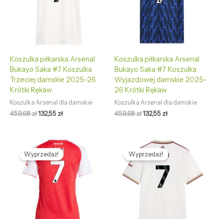
Koszulka piłkarska Arsenal
Koszulka piłkarska Arsenal
Bukayo Saka #7 Koszulka
Bukayo Saka #7 Koszulka
Trzeciej damskie 2025-26
Wyjazdowej damskie 2025-
Krótki Rękaw
26 Krótki Rękaw
Koszulka Arsenal dla damskie
Koszulka Arsenal dla damskie
459,68
zł
132,55
zł
459,68
zł
132,55
zł
Pierwotna
Aktualna
Pierwotna
Aktualna
cena
cena
cena
cena
Wyprzedaż!
Wyprzedaż!
wynosiła:
wynosi:
wynosiła:
wynosi:
459,68 zł.
132,55 zł.
472,68 zł.
132,66 zł.